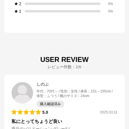
2
0
件
1
0
件
USER REVIEW
レビュー件数：
1
件
しのぶ
年代
：
70代～
性別
：
女性
身長
：
151～155cm
体型
：
ふつう
靴のサイズ
：
24cm
購入確認済み
5.0
2025.03.11
私にとってちょうど良い
商品のバリエーション:
グレー/LL