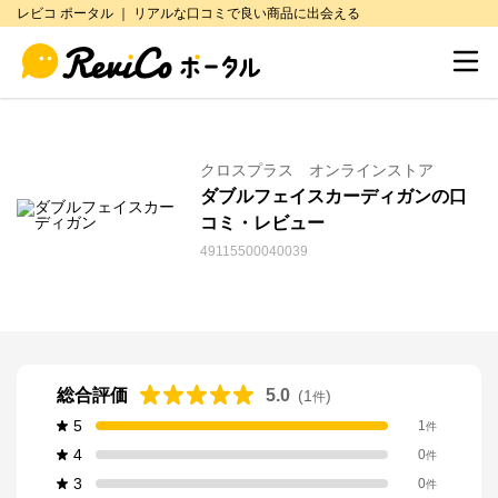
レビコ ポータル ｜ リアルな口コミで良い商品に出会える
クロスプラス オンラインストア
ダブルフェイスカーディガンの口
コミ・レビュー
49115500040039
総合評価
5.0
(
1
)
件
5
1
件
4
0
件
3
0
件