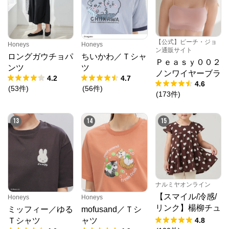
豊かにするオリジナルアイテムをご提案します。
【公式】ピーチ・ジョ
Honeys
Honeys
ン通販サイト
ロングガウチョパ
ちいかわ／Ｔシャ
Ｐｅａｓｙ００２
ンツ
ツ
ノンワイヤーブラ
4.2
4.7
4.6
(
53
件
)
(
56
件
)
(
173
件
)
13
14
15
ナルミヤオンライン
【スマイル/冷感/
Honeys
Honeys
リンク】楊柳チュ
ミッフィー／ゆる
mofusand／Ｔシ
ニック
4.8
Ｔシャツ
ャツ