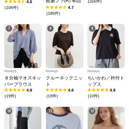
超盛ブラ(R) 単品
(
256
件
)
4.6
ブラジャー
(
106
件
)
4.7
(
186
件
)
7
8
9
クロスプラス オンラインストア
公式ECサイト
※外部サイトが開きます
Honeys
Honeys
Honeys
８分袖マオスキッ
クルーネックニッ
ちいかわ／衿付ト
クロスプラス　オンラインストア
からのコメン
パーブラウス
ト
ップス
ト
4.8
4.8
4.9
N.O.R.C (ノーク)、JUNKO SHIMADA (ジュンコシマ
(
19
件
)
(
19
件
)
(
10
件
)
ダ) 、ATSURO TAYAMA（アツロウ タヤマ）、

ALPHA CUBIC (アルファーキュービック)、DECOY 
(デコイ)、Petit Honfleur (プチオンフルール)、

10
11
12
DERMASHARE (ダーマシェア)など、20 代～ 40 代の
大人女子ブランドを中心に、多くの人気ブランドをラ
インナップ。

レディースファッションを中心に、ライフスタイルを