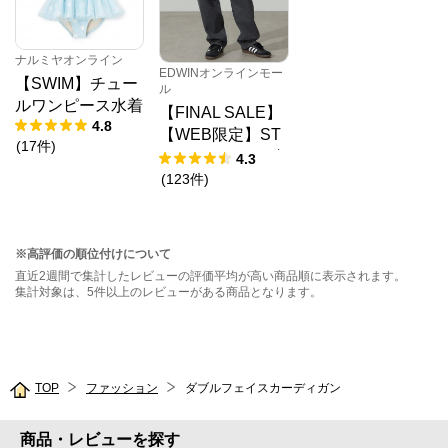
ナルミヤオンライン
EDWINオンラインモー
【SWIM】チュー
ル
ルワンピース水着
【FINAL SALE】
4.8
【WEB限定】ST
(
17
件
)
EPMARK ルーズ
4.3
ペインターパンツ
(
123
件
)
※高評価の順位付けについて
直近2週間で集計したレビューの評価平均が高い商品順に表示されます。
集計対象は、5件以上のレビューがある商品となります。
TOP
ファッション
ダブルフェイスカーディガン
商品・レビューを探す