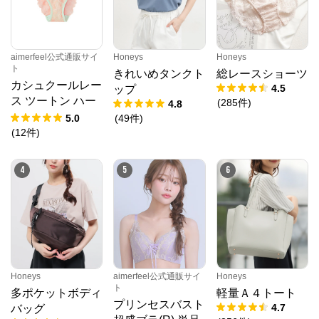
aimerfeel公式通販サイ
Honeys
Honeys
ト
きれいめタンクト
総レースショーツ
カシュクールレー
4.5
ップ
ス ツートン ハー
(
285
件
)
4.8
フバックショーツ
5.0
(
49
件
)
(
12
件
)
4
5
6
Honeys
aimerfeel公式通販サイ
Honeys
ト
多ポケットボディ
軽量Ａ４トート
プリンセスバスト
4.7
バッグ