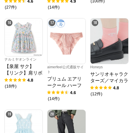
(
100
件
)
4.6
4.9
(
27
件
)
(
14
件
)
16
17
18
ナルミヤオンライン
【泉屋 サク】
aimerfeel公式通販サイ
Honeys
ト
【リンク】肩リボ
サンリオキャラク
プリュム エアリ
ンフラワーキャッ
4.8
ターズ／マイカラ
ークール ハーフ
トワンピース
(
18
件
)
ーソックス
4.8
バックショーツ
4.6
(
12
件
)
(
14
件
)
19
20