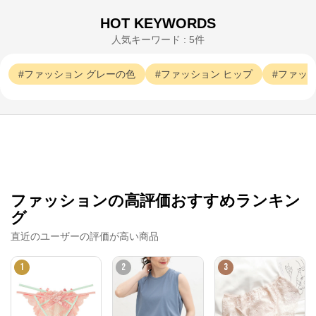
HOT KEYWORDS
人気キーワード : 5件
ファッション
グレーの色
ファッション
ヒップ
ファッ
ファッションの高評価おすすめランキン
グ
直近のユーザーの評価が高い商品
1
2
3