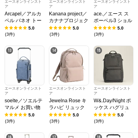
エースオンラインスト
エースオンラインスト
エースオンラインスト
ア
ア
ア
Arcapel／アルカ
Kanana project／
ace.／エース ス
ペル バネオ トー
カナナプロジェク
ポーベル3 ショル
トバッグ 15L 688
ト VYG シェリ リ
ダーバッグ A4サ
5.0
5.0
5.0
34
ュックサック 179
イズ 撥水 17813
(
3
件
)
(
3
件
)
(
3
件
)
45
13
14
15
エースオンラインスト
エースオンラインスト
エースオンラインスト
ア
ア
ア
soelte／ソエルテ
Jewelna Rose キ
W&.Day/Night ポ
マルメ お買い物
ラハピ リュック
ッケス ハグリュ
キャリー 27L 359
A4 14.0インチPC
ック A4サイズ 1
5.0
5.0
5.0
83
16212
4.0インチPC収納
(
3
件
)
(
3
件
)
(
3
件
)
20212
16
17
18