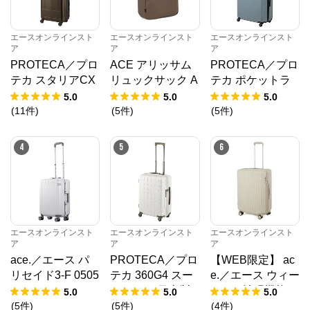
エースオンラインスト
エースオンラインスト
エースオンラインスト
ア
ア
ア
PROTECA／プロ
ACE アリッサム
PROTECA／プロ
テカ スタリアCX
リュックサック A
テカ ポケットラ
R 02351 スーツケ
4 17694
イナー2 スーツケ
5.0
5.0
5.0
ース 日本製 機内
ース 01344 日本
(
11
件
)
(
5
件
)
(
5
件
)
持込み 37L
製 94L キャスタ
ーストッパー
4
5
6
エースオンラインスト
エースオンラインスト
エースオンラインスト
ア
ア
ア
ace.／エース パ
PROTECA／プロ
【WEB限定】 ac
リセイド3-F 0505
テカ 360G4 スー
e.／エース ウィー
1 スーツケース フ
ツケース 日本製 5
ベルZ 拡張機能
5.0
5.0
5.0
レーム 32L キャ
3L 02422
キャスターストッ
(
5
件
)
(
5
件
)
(
4
件
)