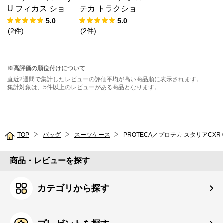
U フィカス ショ
テカ トラクショ
ルダーバッグ 191
ン2 スーツケース
5.0
5.0
03
日本製 39/45L エ
(
2
件
)
(
2
件
)
キスパンド 機内
持ち込み 01491
※高評価の順位付けについて
直近2週間で集計したレビューの評価平均が高い商品順に表示されます。
集計対象は、5件以上のレビューがある商品となります。
TOP
バッグ
スーツケース
PROTECA／プロテカ スタリアCXR 0
商品・レビューを探す
カテゴリから探す