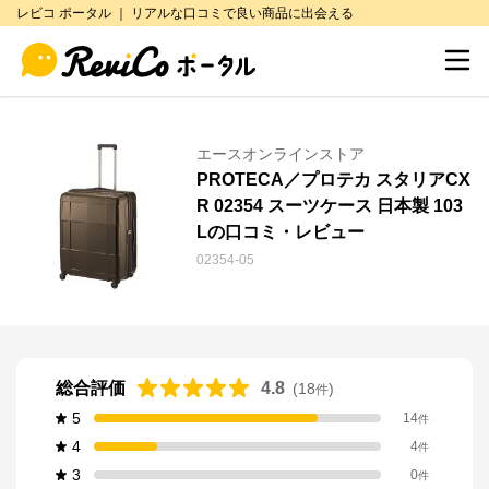
レビコ ポータル ｜ リアルな口コミで良い商品に出会える
エースオンラインストア
PROTECA／プロテカ スタリアCX
R 02354 スーツケース 日本製 103
Lの口コミ・レビュー
02354-05
総合評価
4.8
(
18
)
件
5
14
件
4
4
件
3
0
件