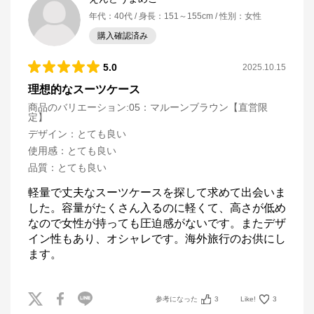
年代
：
40代
身長
：
151～155cm
性別
：
女性
購入確認済み
5.0
2025.10.15
理想的なスーツケース
商品のバリエーション:
05：マルーンブラウン【直営限
定】
デザイン
：
とても良い
使用感
：
とても良い
品質
：
とても良い
軽量で丈夫なスーツケースを探して求めて出会いま
した。容量がたくさん入るのに軽くて、高さが低め
なので女性が持っても圧迫感がないです。またデザ
イン性もあり、オシャレです。海外旅行のお供にし
ます。
参考になった
3
Like!
3