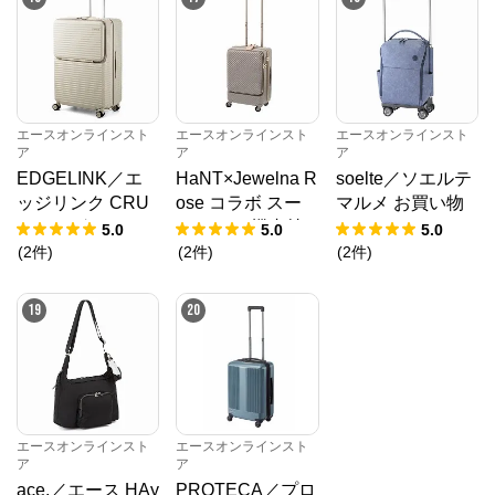
エースオンラインスト
エースオンラインスト
エースオンラインスト
ア
ア
ア
EDGELINK／エ
HaNT×Jewelna R
soelte／ソエルテ
ッジリンク CRU
ose コラボ スー
マルメ お買い物
ZBOX グリント
ツケース 機内持
キャリー 23L 359
5.0
5.0
5.0
スーツケース 101
ち込み 06820
82
(
2
件
)
(
2
件
)
(
2
件
)
L 09144
19
20
エースオンラインスト
エースオンラインスト
ア
ア
ace.／エース HAy
PROTECA／プロ