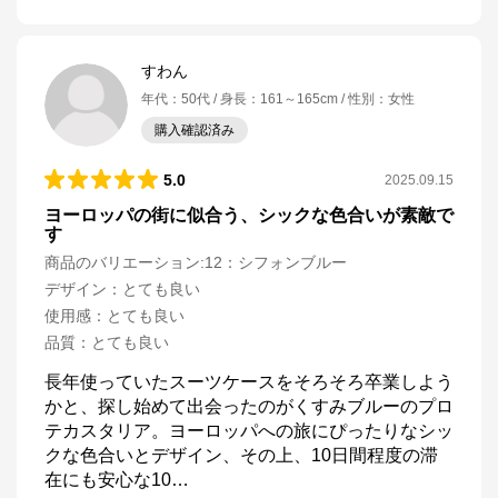
すわん
年代
：
50代
身長
：
161～165cm
性別
：
女性
購入確認済み
5.0
2025.09.15
ヨーロッパの街に似合う、シックな色合いが素敵で
す
商品のバリエーション:
12：シフォンブルー
デザイン
：
とても良い
使用感
：
とても良い
品質
：
とても良い
長年使っていたスーツケースをそろそろ卒業しよう
かと、探し始めて出会ったのがくすみブルーのプロ
テカスタリア。ヨーロッパへの旅にぴったりなシッ
クな色合いとデザイン、その上、10日間程度の滞
在にも安心な10
…