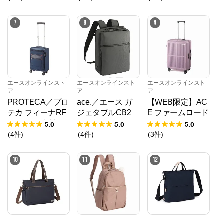
スターストッパー
パー 60/70L 0921
2
7
8
9
エースオンラインスト
エースオンラインスト
エースオンラインスト
ア
ア
ア
PROTECA／プロ
ace.／エース ガ
【WEB限定】AC
テカ フィーナRF
ジェタブルCB2
E ファームロード
超軽量 日本製 キ
ビジネスリュック
63/75L スーツケ
5.0
5.0
5.0
ャリーケース 18L
A4サイズ 14.0イ
ース エキスパン
(
4
件
)
(
4
件
)
(
3
件
)
1.8kg 12821
ンチ 14L 20022
ド機能 05892
10
11
12