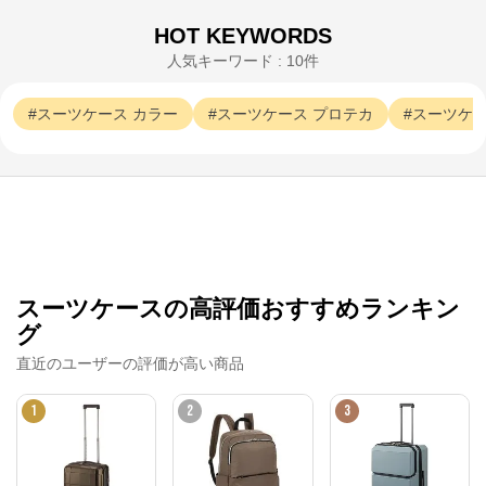
※外部サイトが開きます
HOT KEYWORDS
エースオンラインストア
からのコメント
人気キーワード : 10件
かばんの総合メーカー、エースの公式サイト。

スーツケース、ビジネスバッグなど、直営店ならでは
スーツケース
カラー
スーツケース
プロテカ
スーツケ
の豊富なラインナップでご紹介いたします。

安心のメーカー直営ストアです。
スーツケースの高評価おすすめランキン
グ
直近のユーザーの評価が高い商品
1
2
3