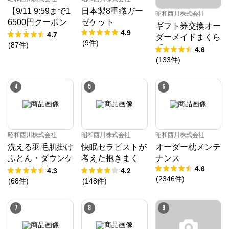
【9/11 9:59まで1
日本製8重織ガー
昭和西川株式会社
6500円クーポン
ゼケット
ギフト券交換オー
4.9
進呈】ムアツ マ
4.7
ダーメイドまくら
(
9
件
)
ットレス 30年ム
(
87
件
)
「10」
4.6
アツマットレスX
(
133
件
)
《90日お試し対
象》／MuAtsu
4
5
6
昭和西川株式会社
昭和西川株式会社
昭和西川株式会社
洗える羽毛肌掛け
快眠セラピストが
オーダー枕メンテ
ふとん・ダウンケ
考えた抱きまく
ナンス
4.6
ット日本製ドイツ
ら/EC220
4.3
4.2
(
2346
件
)
ダックダウン9
(
68
件
)
(
148
件
)
0％ 370ダウン
パワー［CMD羽
7
8
9
毛］