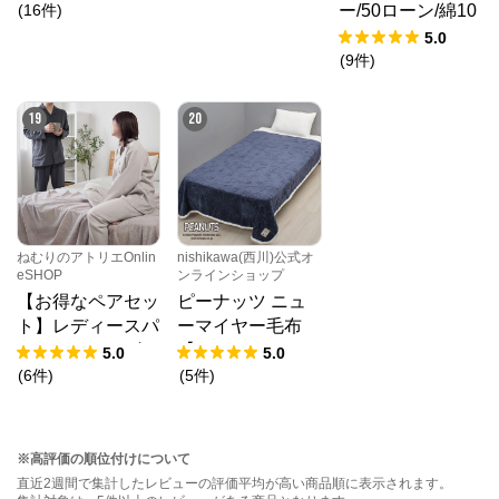
まで対応）
(
16
件
)
ー/50ローン/綿10
0％
5.0
(
9
件
)
19
20
ねむりのアトリエOnlin
nishikawa(西川)公式オ
eSHOP
ンラインショップ
【お得なペアセッ
ピーナッツ ニュ
ト】レディースパ
ーマイヤー毛布
ジャマ・メンズパ
【SNOOPY 2026
5.0
5.0
ジャマ/和晒し2重
サマーキャンペー
(
6
件
)
(
5
件
)
ガーゼ
ン】
※高評価の順位付けについて
直近2週間で集計したレビューの評価平均が高い商品順に表示されます。