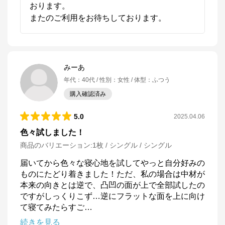
おります。

またのご利用をお待ちしております。
みーあ
年代
：
40代
性別
：
女性
体型
：
ふつう
購入確認済み
5.0
2025.04.06
色々試しました！
商品のバリエーション:
1枚 / シングル / シングル
届いてから色々な寝心地を試してやっと自分好みの
ものにたどり着きました！ただ、私の場合は中材が
本来の向きとは逆で、凸凹の面が上で全部試したの
ですがしっくりこず…逆にフラットな面を上に向け
て寝てみたらすご
…
続きを見る