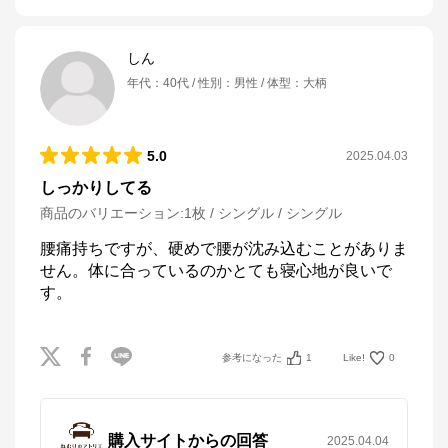
しん
年代
：
40代
性別
：
男性
体型
：
大柄
5.0
2025.04.03
しっかりしてる
商品のバリエーション:
1枚 / シングル / シングル
腰痛持ちですが、硬めで腰が沈み込むことがありま
せん。体に合っているのかとても寝心地が良いで
す。
参考になった
1
Like!
0
購入サイトからの回答
2025.04.04