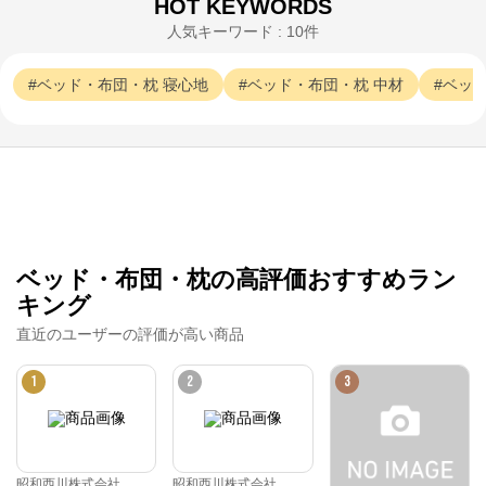
HOT KEYWORDS
人気キーワード : 10件
ベッド・布団・枕
寝心地
ベッド・布団・枕
中材
ベッ
ベッド・布団・枕の高評価おすすめラン
キング
直近のユーザーの評価が高い商品
1
2
3
昭和西川株式会社
昭和西川株式会社