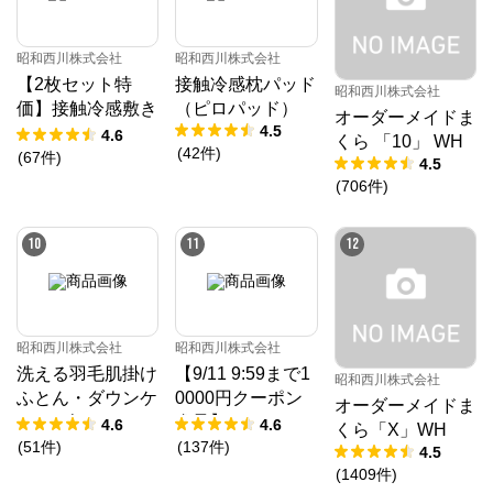
昭和西川株式会社
昭和西川株式会社
【2枚セット特
接触冷感枕パッド
昭和西川株式会社
価】接触冷感敷き
（ピロパッド）
オーダーメイドま
4.5
パッド（パッドシ
4.6
くら 「10」 WH
(
42
件
)
ーツ）
(
67
件
)
4.5
(
706
件
)
10
11
12
昭和西川株式会社
昭和西川株式会社
洗える羽毛肌掛け
【9/11 9:59まで1
昭和西川株式会社
ふとん・ダウンケ
0000円クーポン
オーダーメイドま
ット ダック50%
進呈】ムアツ マ
4.6
4.6
くら「X」WH
ットレス プロ《9
(
51
件
)
(
137
件
)
4.5
0日お試し対象》
(
1409
件
)