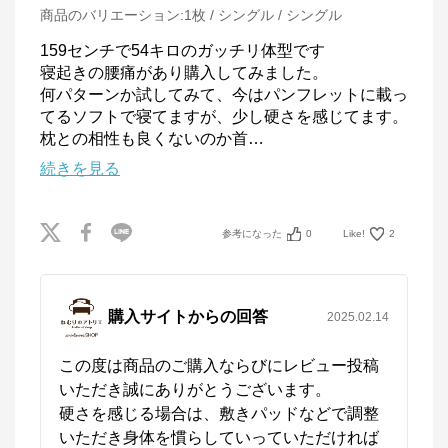
ねむりのアトリエOnlineSHOP
商品のバリエーション:
1枚 / シングル / シングル
159センチで54キロのガッチリ体型です

公式ECサイト
寝起きの腰痛があり購入してみました。

何パターンか試してみて、今はパンフレットに載っ
※外部サイトが開きます
てるソフトで寝てますが、少し硬さを感じてます。

枕との相性も良くないのか首
…
ねむりのアトリエOnlineSHOP
からのコメント
続きを見る
四季に適した快適なねむりで、

毎晩を特別な時間に

ねむりのアトリエOnline SHOPは、京都の寝具総合メ
参考になった
0
Like!
2
ーカー「ロマンス小杉」が運営するオンラインショッ
プです。

「京都スリープサイエンスラボ」を社内に構え、科学
的なエビデンスに基づき、お客様の体質や室内環境、
季節に応じたねむりをご提案します。
購入サイトからの回答
2025.02.14
この度は商品のご購入ならびにレビュー投稿
いただき誠にありがとうございます。

硬さを感じる場合は、敷きパッドなどで調整
いただき身体を慣らしていっていただければ