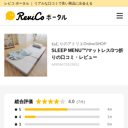
レビコ ポータル ｜ リアルな口コミで良い商品に出会える
ねむりのアトリエOnlineSHOP
SLEEP MENU™/マットレス/3つ折
りの口コミ・レビュー
44959472615651
総合評価
4.0
(
7
)
件
5
4
件
4
1
件
3
0
件