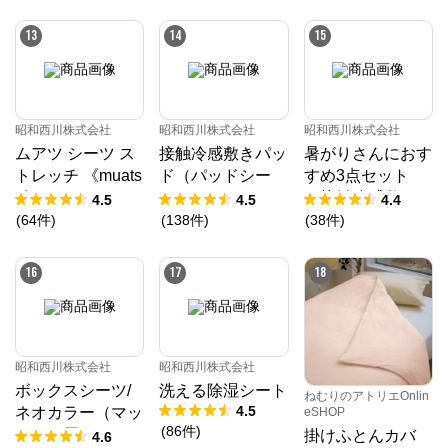
／MuAtsu
13
14
15
昭和西川株式会社
昭和西川株式会社
昭和西川株式会社
ムアツ シーツ ス
接触冷感敷きパッ
暑がりさんにおす
トレッチ 《muats
ド（パッドシー
すめ3点セット
u》
ツ）
（接触冷感敷きパ
4.5
4.5
4.4
ッド、接触冷感ケ
(
64
件
)
(
138
件
)
(
38
件
)
ット、接触冷感枕
パッド）
16
17
18
昭和西川株式会社
昭和西川株式会社
ボックスシーツ/
洗える除湿シート
ねむりのアトリエOnlin
4.5
ネオカラー（マッ
eSHOP
(
86
件
)
トレス厚み23㎝
掛けふとんカバ
4.6