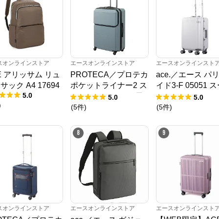
スオンラインストア
エースオンラインストア
エースオンラインスト
E アリッサム リュ
PROTECA／プロテカ
ace.／エース パ
サック A4 17694
ポケットライナー2 ス
イド3-F 05051 
5.0
ーツケース 01344 日
ケース フレーム 3
5.0
5.0
)
本製 94L キャスター
キャスターストッ
(
5
件
)
(
5
件
)
ストッパー
8
9
スオンラインストア
エースオンラインストア
エースオンラインスト