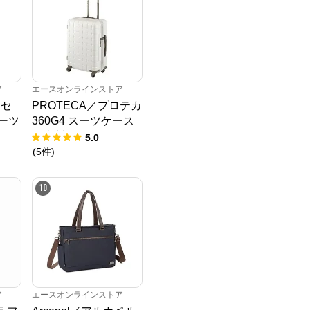
ア
エースオンラインストア
リセ
PROTECA／プロテカ
スーツ
360G4 スーツケース
2L
日本製 53L 02422
5.0
パー
(
5
件
)
10
ア
エースオンラインストア