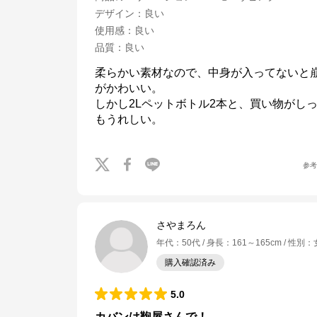
デザイン
：
良い
使用感
：
良い
品質
：
良い
柔らかい素材なので、中身が入ってないと
がかわいい。

しかし2Lペットボトル2本と、買い物がし
もうれしい。
参
さやまろん
年代
：
50代
身長
：
161～165cm
性別
：
購入確認済み
5.0
カバンは鞄屋さんで！