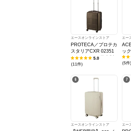
エースオンラインストア
エー
PROTECA／プロテカ
AC
スタリアCXR 02351
ック
スーツケース 日本製
5.0
(
5
件
機内持込み 37L
(
11
件
)
6
7
エースオンラインストア
エー