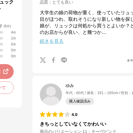
リュック
品質
：
とても良い
ー
大学生の娘の荷物が重く、使っていたリュ
目がほつれ、取れそうになり新しい物を探し
娘が、リュックは何処から買うとよいか？
.7
(
6
)
件
のお店からが良い、と幾つか
…
4
件
2
件
続きを見る
0
件
0
件
0
件
参
動
ゆみ
いて
年代
：
60代
身長
：
161～165cm
性別
：
購入確認済み
4.0
きちっとしていなくてかわいい
商品のバリエーション:
11：モーヴピンク