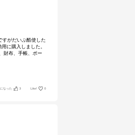
ですがだいぶ酷使した
用に購入しました。

ー、財布、手帳、ポー
考になった
3
Like!
0