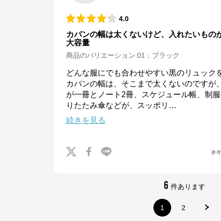
4.0
※外部サイトが開きます
カバンの幅は太くないけど、入れたいもの
大容量
エースオンラインストア
からのコメント
商品のバリエーション:
01：ブラック
かばんの総合メーカー、エースの公式サイト。

スーツケース、ビジネスバッグなど、直営店ならではの豊富なラインナップで
ご紹介いたします。

どんな服にでも合わせやすい黒のリュックを
安心のメーカー直営ストアです。
カバンの幅は、そこまで太くないのですが、
が一冊とノート2冊、スケジュール帳、制
りたたみ傘などが、スッポリ
…
続きを見る
参
6
件あります
1
2