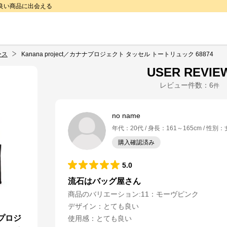
で良い商品に出会える
ース
Kanana project／カナナプロジェクト タッセル トートリュック 68874
USER REVIE
レビュー件数：
6
件
no name
年代
：
20代
身長
：
161～165cm
性別
：
購入確認済み
5.0
流石はバッグ屋さん
商品のバリエーション:
11：モーヴピンク
デザイン
：
とても良い
ナプロジ
使用感
：
とても良い