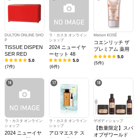
DULTON ONLINE SHO
ラ・カスタ オンライン
Maison KOSÉ
P
ショップ
コエンリッチ ザ
TISSUE DISPEN
2024 ニューイヤ
プレミアム 薬用
SER RED
ーセット 48
リンクルホワイト
5.0
5.0
5.0
ハンドクリーム
(
5
件
)
(
7
件
)
(
6
件
)
蜜桃の香り
16
17
18
ラ・カスタ オンライン
ラ・カスタ オンライン
ザボディショップ
ショップ
ショップ
【数量限定】スパ
2024 ニューイヤ
アロマエステ ス
オブザワールド