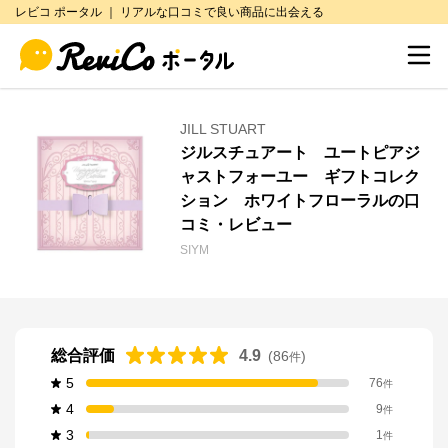
レビコ ポータル ｜ リアルな口コミで良い商品に出会える
JILL STUART
ジルスチュアート ユートピアジ
ャストフォーユー ギフトコレク
ション ホワイトフローラルの口
コミ・レビュー
SIYM
総合評価
4.9
(
86
)
件
5
76
件
4
9
件
3
1
件