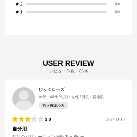
2
0
件
1
0
件
USER REVIEW
レビュー件数：
86
件
ぴんくローズ
年代
：
40代
性別
：
女性
肌質
：
普通肌
購入確認済み
3.0
2024.11.10
自分用
商品のバリエーション:
Milk Tea Blend