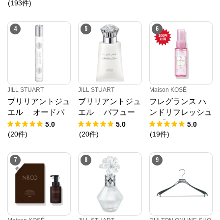
(
193
件
)
エッセンス
4
5
6
JILL STUART
JILL STUART
Maison KOSÉ
ブリリアントジュ
ブリリアントジュ
フレグランス ハ
エル オードパ
エル パフュー
ンドリフレッシュ
ルファン ロー
ムド ハンドクリ
スプレー
5.0
5.0
5.0
ラーボール
ーム
(
20
件
)
(
20
件
)
(
19
件
)
7
8
9