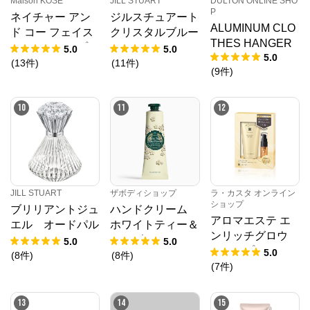
Maison KOSÉ
JILL STUART
DULTON ONLINE SHO
P
ネイチャー アン
ジルスチュアート
ALUMINUM CLO
ド コー フェイス
クリスタルブルー
THES HANGER
＆ハンドソープ
ム スノー オード
5.0
5.0
5.0
＜2L つめかえ用
パルファン
(
13
件
)
(
11
件
)
(
9
件
)
＞（300mLつめか
えボトル1個付
10
11
12
き）
JILL STUART
ザボディショップ
ラ・カスタ オンライン
ショップ
ブリリアントジュ
ハンドクリーム
アロマエステ エ
エル オードパル
ホワイトティー＆
ンリッチグロウ
ファン
エルダーフラワー
5.0
5.0
ディープマスク
5.0
(
8
件
)
(
8
件
)
デビューセット
(
7
件
)
13
14
15