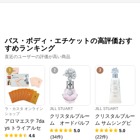
JILL STUART
公式ECサイト
バス・ボディ・エチケットの高評価おす
※外部サイトが開きます
すめランキング
JILL STUART
からのコメント
直近のユーザーの評価が高い商品
コーセーグループのオフィシャルWebサイトです。コ
ーセーグループが展開する商品情報をはじめ、キャン
1
2
3
ペーン情報や毎日の美活動に役立つ情報をお届け。ま
た、コーセー商品をご購入いただくことができます。
ラ・カスタ オンライン
JILL STUART
JILL STUART
ショップ
クリスタルブルー
クリスタルブルー
アロマエステ 7da
ム オードパルフ
ム サムシングピ
ys トライアルセ
ァン ドレスドエ
ュアブルー パフ
5.0
5.0
ット 11
4.6
ディション
ュームド ハンド
(
34
件
)
(
22
件
)