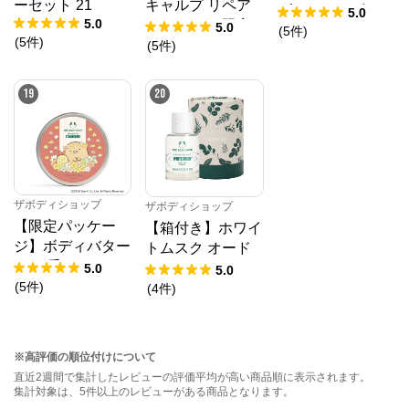
ーセット 21
キャルプ リペア
ブリスフルギフト
5.0
5.0
エッセンス 限定
5.0
DX
(
5
件
)
(
5
件
)
セット
(
5
件
)
19
20
ザボディショップ
ザボディショップ
【限定パッケー
【箱付き】ホワイ
ジ】ボディバター
トムスク オード
ST（香り：スト
トワレ
5.0
5.0
ロベリー）
(
5
件
)
(
4
件
)
※高評価の順位付けについて
直近2週間で集計したレビューの評価平均が高い商品順に表示されます。
集計対象は、5件以上のレビューがある商品となります。