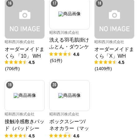
／MuAtsu
16
17
18
昭和西川株式会社
洗える羽毛肌掛け
昭和西川株式会社
昭和西川株式会社
ふとん・ダウンケ
オーダーメイドま
オーダーメイドま
ット ダック50%
4.6
くら 「10」 WH
くら「X」WH
(
51
件
)
4.5
4.5
(
706
件
)
(
1409
件
)
19
20
昭和西川株式会社
昭和西川株式会社
接触冷感敷きパッ
ボックスシーツ/
ド（パッドシー
ネオカラー（マッ
ツ）
トレス厚み23㎝
4.5
4.6