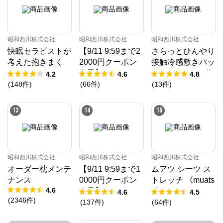
昭和西川株式会社
昭和西川株式会社
昭和西川株式会社
快眠セラピストが
【9/11 9:59まで2
さらっとひんやり
考えた抱きまく
2000円クーポン
接触冷感敷きパッ
ら/EC220
進呈】ムアツ マ
ド（ツヌーガ®使
4.2
4.6
4.8
ットレス 30年ム
用） / Cool Liv S
(
148
件
)
(
66
件
)
(
13
件
)
アツマットレスX
UPER
X《90日お試し対
13
14
15
象》／MuAtsu
昭和西川株式会社
昭和西川株式会社
昭和西川株式会社
オーダー枕メンテ
【9/11 9:59まで1
ムアツ シーツ ス
ナンス
0000円クーポン
トレッチ 《muats
4.6
進呈】ムアツ マ
u》
4.6
4.5
(
2346
件
)
ットレス プロ《9
(
137
件
)
(
64
件
)
0日お試し対象》