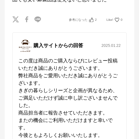
四季に適した快適なねむりで、

毎晩を特別な時間に

ねむりのアトリエOnline SHOPは、京都の寝具総合メ
参考になった
2
Like!
0
ーカー「ロマンス小杉」が運営するオンラインショッ
プです。

「京都スリープサイエンスラボ」を社内に構え、科学
的なエビデンスに基づき、お客様の体質や室内環境、
季節に応じたねむりをご提案します。
購入サイトからの回答
2025.01.22
この度は商品のご購入ならびにレビュー投稿
いただき誠にありがとうございます。

弊社商品をご愛用いただき誠にありがとうご
ざいます。

きぎの暮らしシリーズと企画が異なるため、
ご満足いただけず誠に申し訳ございませんで
した。

商品担当者に報告させていただきます。

またの機会にご利用いただけますと幸いで
す。

今後ともよろしくお願いいたします。