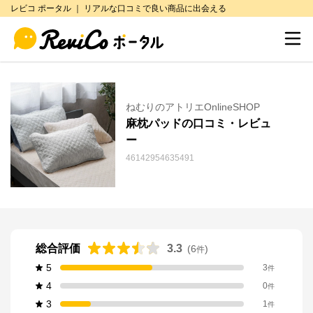
レビコ ポータル ｜ リアルな口コミで良い商品に出会える
ねむりのアトリエOnlineSHOP
麻枕パッドの口コミ・レビュ
ー
46142954635491
総合評価
3.3
(
6
)
件
5
3
件
4
0
件
3
1
件