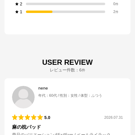
2
0
件
1
2
件
USER REVIEW
レビュー件数：
6
件
nene
年代
：
60代
性別
：
女性
体型
：
ふつう
5.0
2026.07.31
麻の枕パッド
商品のバリエーション:
65×45cm / ペールライラック