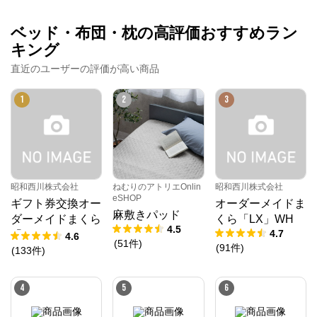
ベッド・布団・枕の高評価おすすめラン
キング
直近のユーザーの評価が高い商品
1
2
3
昭和西川株式会社
ねむりのアトリエOnlin
昭和西川株式会社
eSHOP
ギフト券交換オー
オーダーメイドま
麻敷きパッド
ダーメイドまくら
くら「LX」WH
4.5
4.7
「10」
4.6
(
51
件
)
(
91
件
)
(
133
件
)
4
5
6