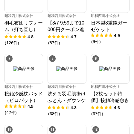
昭和西川株式会社
昭和西川株式会社
昭和西川株式会社
羽毛布団リフォー
【8/7 9:59まで10
日本製8重織ガー
ム（打ち直し）
000円クーポン進
ゼケット
4.9
【本掛け】ホワイ
呈】ムアツ マッ
4.8
4.7
(
9
件
)
トダックダウン8
トレス 30年ムア
(
126
件
)
(
87
件
)
5%
ツマットレスX
《90日お試し対
7
8
9
象》／MuAtsu
昭和西川株式会社
昭和西川株式会社
昭和西川株式会社
接触冷感枕パッド
洗える羽毛肌掛け
【2枚セット特
（ピロパッド）
ふとん・ダウンケ
価】接触冷感敷き
4.5
ット日本製ドイツ
パッド（パッドシ
4.3
4.6
(
42
件
)
ダックダウン9
ーツ）
(
68
件
)
(
67
件
)
0％ 370ダウン
パワー［CMD羽
10
11
12
毛］