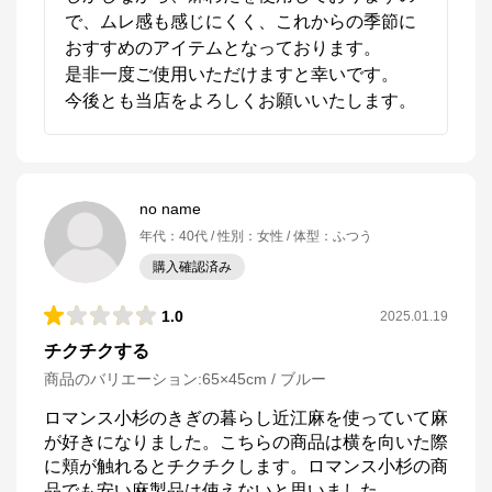
で、ムレ感も感じにくく、これからの季節に
おすすめのアイテムとなっております。

是非一度ご使用いただけますと幸いです。

今後とも当店をよろしくお願いいたします。
no name
年代
：
40代
性別
：
女性
体型
：
ふつう
購入確認済み
1.0
ねむりのアトリエOnlineSHOP
2025.01.19
チクチクする
公式ECサイト
商品のバリエーション:
65×45cm / ブルー
ロマンス小杉のきぎの暮らし近江麻を使っていて麻
※外部サイトが開きます
が好きになりました。こちらの商品は横を向いた際
に頬が触れるとチクチクします。ロマンス小杉の商
ねむりのアトリエOnlineSHOP
からのコメント
品でも安い麻製品は使えないと思いました