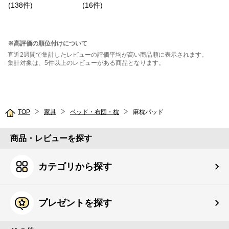
まで対応）
(
138
件
)
(
16
件
)
※高評価の順位付けについて
直近2週間で集計したレビューの評価平均が高い商品順に表示されます。
集計対象は、5件以上のレビューがある商品となります。
TOP
家具
ベッド・布団・枕
麻枕パッド
商品・レビューを探す
カテゴリから探す
プレゼントを探す