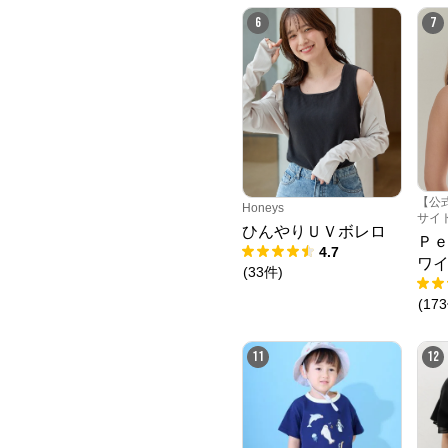
6
7
【公
Honeys
サイ
ひんやりＵＶボレロ
Ｐ
4.7
ワ
(
33
件
)
(
173
11
12