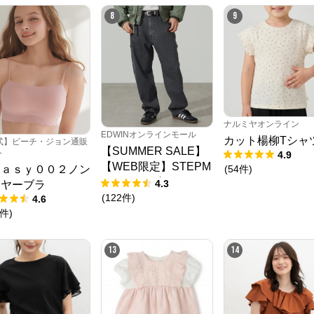
時谷堂百貨
からのコメント
8
9
時谷堂百貨は、パナマハット、フェルトハット、中折れハット、ハンチング、
ベレー帽など上質でおしゃれな紳士帽を数多く取り揃える帽子専門店です。
ナルミヤオンライン
EDWINオンラインモール
カット楊柳Tシャ
式】ピーチ・ジョン通販
【SUMMER SALE】
ト
4.9
【WEB限定】STEPM
(
54
件
)
ｅａｓｙ００２ノン
ARK ルーズペインタ
4.3
イヤーブラ
ーパンツ
(
122
件
)
4.6
件
)
13
14