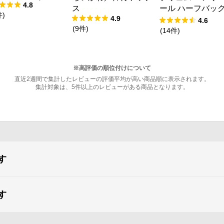
ャットワンピース
4.8
ス
ール ハーフバッ
件
)
4.9
ョーツ
4.6
(
9
件
)
(
14
件
)
※高評価の順位付けについて
直近2週間で集計したレビューの評価平均が高い商品順に表示されます。
集計対象は、5件以上のレビューがある商品となります。
す
す