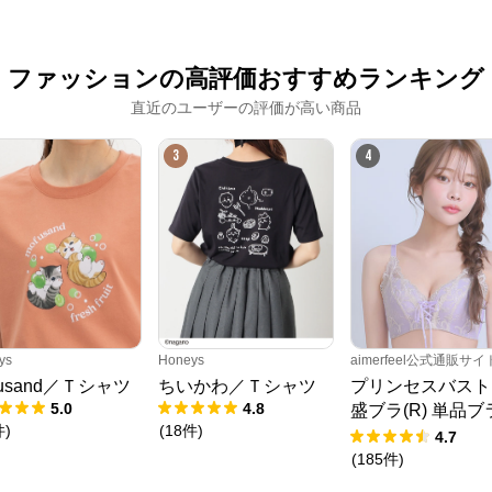
ファッションの高評価おすすめランキング
直近のユーザーの評価が高い商品
3
4
時谷堂百貨
ys
Honeys
aimerfeel公式通販サイ
fusand／Ｔシャツ
ちいかわ／Ｔシャツ
プリンセスバスト
公式ECサイト
5.0
4.8
盛ブラ(R) 単品ブ
件
)
(
18
件
)
ャー
4.7
※外部サイトが開きます
(
185
件
)