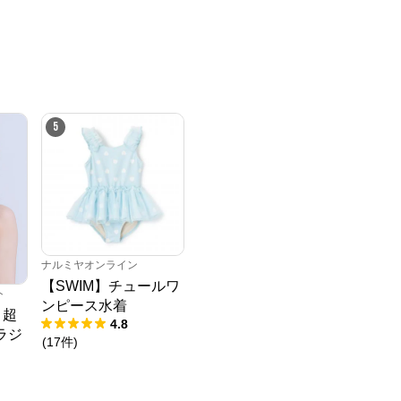
5
ナルミヤオンライン
【SWIM】チュールワ
ト
ンピース水着
 超
4.8
ラジ
(
17
件
)