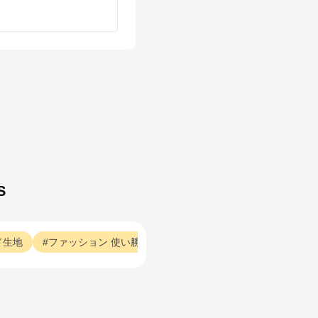
S
ド生地
ファッション
使い勝手
ファッション
満足