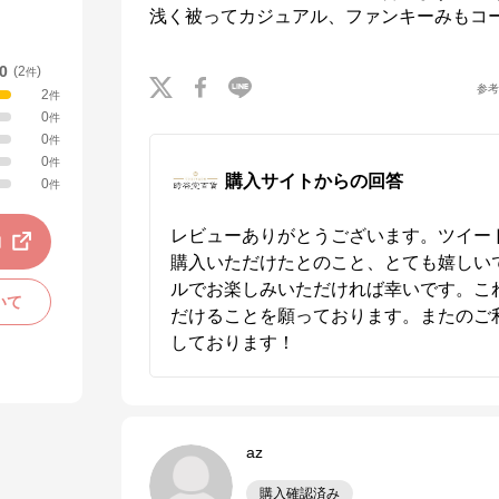
浅く被ってカジュアル、ファンキーみもコ
.0
(
2
)
件
参
2
件
0
件
0
件
0
件
購入サイトからの回答
0
件
レビューありがとうございます。ツイー
動
購入いただけたとのこと、とても嬉しい
ルでお楽しみいただければ幸いです。こ
いて
だけることを願っております。またのご
しております！
az
購入確認済み