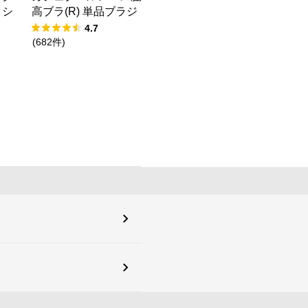
クシ
高ブラ(R) 単品ブラジ
ャー
4.7
(
682
件
)