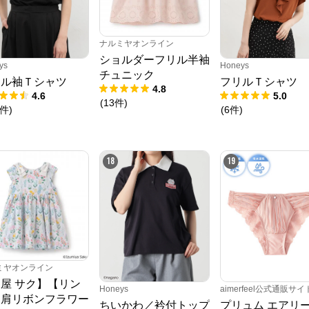
ナルミヤオンライン
ショルダーフリル半袖
ys
Honeys
チュニック
リル袖Ｔシャツ
フリルＴシャツ
4.8
4.6
5.0
(
13
件
)
件
)
(
6
件
)
18
19
ミヤオンライン
屋 サク】【リン
Honeys
aimerfeel公式通販サイ
】肩リボンフラワー
ちいかわ／衿付トップ
プリュム エアリ