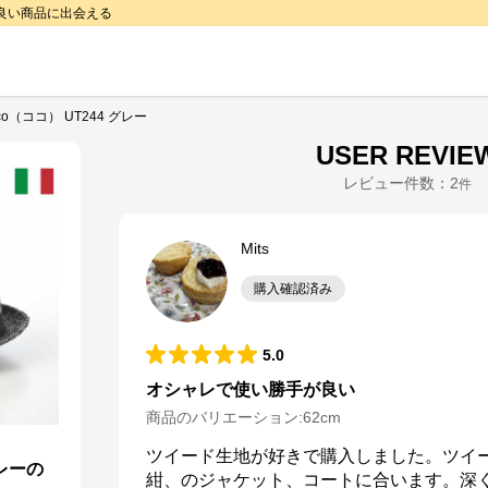
で良い商品に出会える
co（ココ） UT244 グレー
USER REVIE
レビュー件数：
2
件
Mits
購入確認済み
5.0
オシャレで使い勝手が良い
商品のバリエーション:
62cm
ツイード生地が好きで購入しました。ツイ
グレーの
紺、のジャケット、コートに合います。深