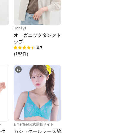
Honeys
オーガニックタンクト
ップ
4.7
(
183
件
)
20
ト
aimerfeel公式通販サイト
ーク
カシュクールレース脇