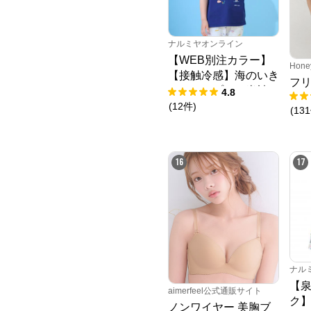
ナルミヤオンライン
【WEB別注カラー】
Hone
【接触冷感】海のいき
フ
ものアップリケ半袖T
4.8
シャツ
(
12
件
)
(
131
16
17
ナル
【泉
aimerfeel公式通販サイト
ク
ノンワイヤー 美胸ブ