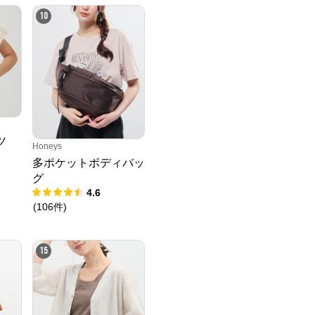
10
ツ
Honeys
多ポケットボディバッ
グ
4.6
(
106
件
)
15