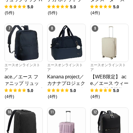
4 17694
イナー2 スーツケ
ーツ ガーメント
5.0
5.0
5.0
ース 01344 日本
バッグ 62911
(
5
件
)
(
5
件
)
(
4
件
)
製 94L キャスタ
ーストッパー
7
8
9
エースオンラインスト
エースオンラインスト
エースオンラインスト
ア
ア
ア
ace.／エース フ
Kanana project／
【WEB限定】 ac
ァニップ リュッ
カナナプロジェク
e.／エース ウィー
クサック Sサイズ
ト ストロール ボ
ベルZ 拡張機能
5.0
5.0
5.0
67295
ストンバッグ 672
キャスターストッ
(
4
件
)
(
4
件
)
(
4
件
)
18
パー 60/70L 0921
2
10
11
12