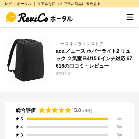
レビコ ポータル ｜ リアルな口コミで良い商品に出会える
エースオンラインストア
ace.／エース ホバーライト2 リュ
ック ２気室 B4/15.6インチ対応 67
616の口コミ・レビュー
67616-01
総合評価
5.0
(
4
)
件
5
4
件
4
0
件
3
0
件