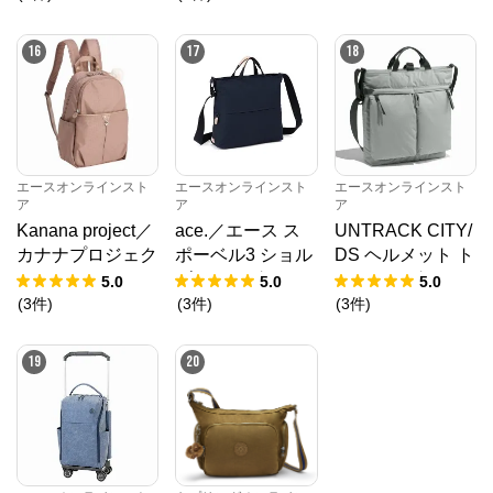
C対応 68004
16
17
18
エースオンラインスト
エースオンラインスト
エースオンラインスト
ア
ア
ア
Kanana project／
ace.／エース ス
UNTRACK CITY/
カナナプロジェク
ポーベル3 ショル
DS ヘルメット ト
ト VYG シェリ リ
ダーバッグ A4サ
ートバッグ 60213
5.0
5.0
5.0
ュックサック 179
イズ 撥水 17813
(
3
件
)
(
3
件
)
(
3
件
)
45
19
20