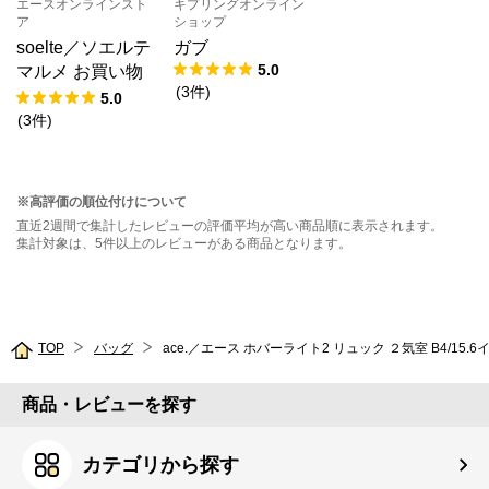
エースオンラインスト
キプリングオンライン
ア
ショップ
soelte／ソエルテ
ガブ
5.0
マルメ お買い物
(
3
件
)
キャリー 27L 359
5.0
83
(
3
件
)
※高評価の順位付けについて
直近2週間で集計したレビューの評価平均が高い商品順に表示されます。
集計対象は、5件以上のレビューがある商品となります。
TOP
バッグ
ace.／エース ホバーライト2 リュック ２気室 B4/15.6イ
商品・レビューを探す
カテゴリから探す