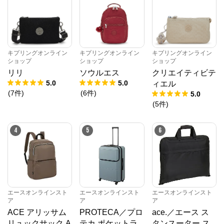
※外部サイトが開きます
エースオンラインストア
からのコメント
かばんの総合メーカー、エースの公式サイト。

キプリングオンライン
キプリングオンライン
キプリングオンライン
スーツケース、ビジネスバッグなど、直営店ならでは
ショップ
ショップ
ショップ
の豊富なラインナップでご紹介いたします。

リリ
ソウルエス
クリエイティビテ
安心のメーカー直営ストアです。
5.0
5.0
ィエル
(
7
件
)
(
6
件
)
5.0
(
5
件
)
4
5
6
エースオンラインスト
エースオンラインスト
エースオンラインスト
ア
ア
ア
ACE アリッサム
PROTECA／プロ
ace.／エース ス
リュックサック A
テカ ポケットラ
タンスーター ス