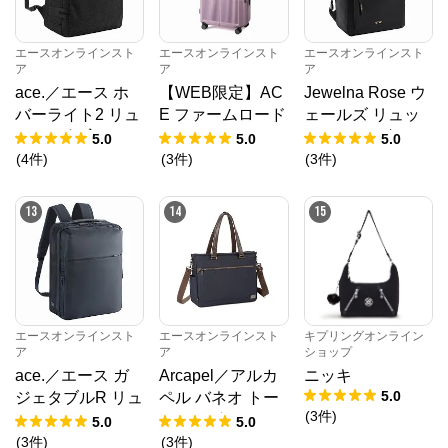
エースオンラインスト
エースオンラインスト
エースオンラインスト
ア
ア
ア
ace.／エース ホ
【WEB限定】AC
Jewelna Rose ウ
バーライト2 リュ
E ファームロード
ェールズ リュッ
ック ２気室 B4/1
63/75L スーツケ
ク B4サイズ 15.6
5.0
5.0
5.0
5.6インチ対応 67
ース エキスパン
インチ収納 本革 1
(
4
件
)
(
3
件
)
(
3
件
)
616
ド機能 05892
1975
13
14
15
エースオンラインスト
エースオンラインスト
キプリングオンライン
ア
ア
ショップ
ace.／エース ガ
Arcapel／アルカ
ニッキ
5.0
ジェタブルR リュ
ペル バネオ トー
(
3
件
)
ック 11L A4ファ
トバッグ 15L 688
5.0
5.0
イル/13.3インチP
34
(
3
件
)
(
3
件
)