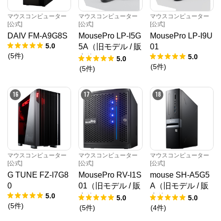
マウスコンピューター
マウスコンピューター
マウスコンピューター
[公式]
[公式]
[公式]
DAIV FM-A9G8S
MousePro LP-I5G
MousePro LP-I9U
5.0
5A（旧モデル / 販
01
(
5
件
)
5.0
売終了）
5.0
(
5
件
)
(
5
件
)
16
17
18
マウスコンピューター
マウスコンピューター
マウスコンピューター
[公式]
[公式]
[公式]
G TUNE FZ-I7G8
MousePro RV-I1S
mouse SH-A5G5
0
01（旧モデル / 販
A（旧モデル / 販
5.0
売終了）
売終了）
5.0
5.0
(
5
件
)
(
5
件
)
(
4
件
)