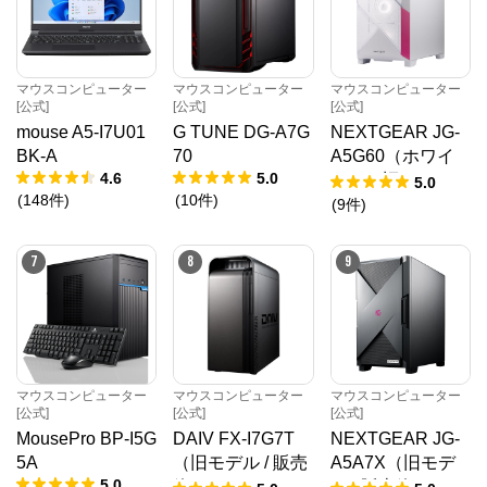
マウスコンピューター
マウスコンピューター
マウスコンピューター
[公式]
[公式]
[公式]
mouse A5-I7U01
G TUNE DG-A7G
NEXTGEAR JG-
BK-A
70
A5G60（ホワイ
4.6
5.0
ト）（旧モデル /
5.0
(
148
件
)
(
10
件
)
販売終了）
(
9
件
)
7
8
9
マウスコンピューター
マウスコンピューター
マウスコンピューター
[公式]
[公式]
[公式]
MousePro BP-I5G
DAIV FX-I7G7T
NEXTGEAR JG-
5A
（旧モデル / 販売
A5A7X（旧モデ
5.0
終了）
ル / 販売終了）