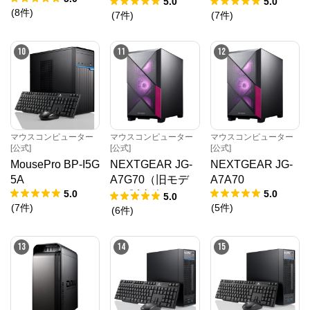
5.0
5.0
(
8
件
)
(
7
件
)
(
7
件
)
10
11
12
マウスコンピューター
マウスコンピューター
マウスコンピューター
[公式]
[公式]
[公式]
MousePro BP-I5G
NEXTGEAR JG-
NEXTGEAR JG-
5A
A7G70（旧モデ
A7A70
5.0
5.0
ル / 販売終了）
5.0
(
7
件
)
(
5
件
)
(
6
件
)
13
14
15