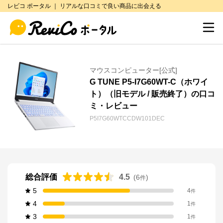
レビコ ポータル ｜ リアルな口コミで良い商品に出会える
マウスコンピューター[公式]
G TUNE P5-I7G60WT-C（ホワイ
ト）（旧モデル / 販売終了）の口コ
ミ・レビュー
P5I7G60WTCCDW101DEC
総合評価
4.5
(
6
)
件
5
4
件
4
1
件
3
1
件