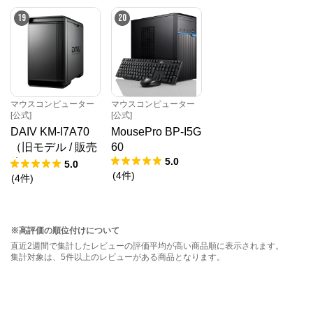
19
20
マウスコンピューター
マウスコンピューター
[公式]
[公式]
DAIV KM-I7A70
MousePro BP-I5G
（旧モデル / 販売
60
5.0
終了）
5.0
(
4
件
)
(
4
件
)
※高評価の順位付けについて
直近2週間で集計したレビューの評価平均が高い商品順に表示されます。
集計対象は、5件以上のレビューがある商品となります。