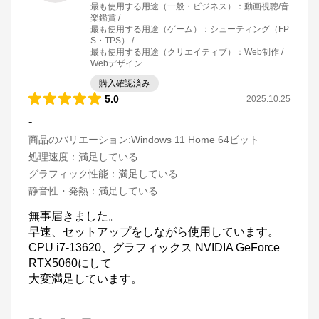
最も使用する用途（一般・ビジネス）
：
動画視聴/音
楽鑑賞
最も使用する用途（ゲーム）
：
シューティング（FP
S・TPS）
最も使用する用途（クリエイティブ）
：
Web制作 /
Webデザイン
購入確認済み
5.0
2025.10.25
-
商品のバリエーション:
Windows 11 Home 64ビット
処理速度
：
満足している
グラフィック性能
：
満足している
静音性・発熱
：
満足している
無事届きました。

早速、セットアップをしながら使用しています。 

CPU i7-13620、グラフィックス NVIDIA GeForce 
RTX5060にして

大変満足しています。
マウスコンピューター[公式]