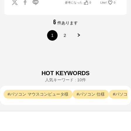
参考になった
0
Like!
0
公式ECサイト
※外部サイトが開きます
6
件あります
マウスコンピューター[公式]
からのコメント
1
2
マウスコンピューターは、お客様のご利用目的・ご予
算に沿って、自由にカスタマイズしたBTO（Build To 
Order）パソコンをご提供する、国内生産のパソコン
メーカーです。

当社パソコンには「3年間無償保証（一部製品を除
く）」「24時間×365日電話サポート」が標準で付帯、
休日や深夜でも専門国内スタッフが皆様をサポートい
HOT KEYWORDS
たします。
人気キーワード : 10件
パソコン
マウスコンピュータ様
パソコン
仕様
パソコ