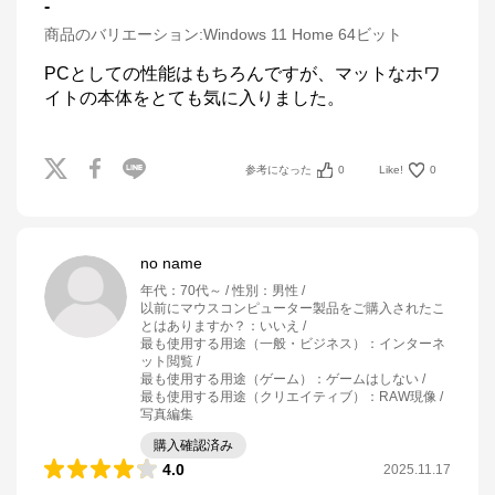
-
商品のバリエーション:
Windows 11 Home 64ビット
PCとしての性能はもちろんですが、マットなホワ
イトの本体をとても気に入りました。
参考になった
0
Like!
0
no name
年代
：
70代～
性別
：
男性
以前にマウスコンピューター製品をご購入されたこ
とはありますか？
：
いいえ
最も使用する用途（一般・ビジネス）
：
インターネ
ット閲覧
最も使用する用途（ゲーム）
：
ゲームはしない
最も使用する用途（クリエイティブ）
：
RAW現像 /
写真編集
購入確認済み
4.0
2025.11.17