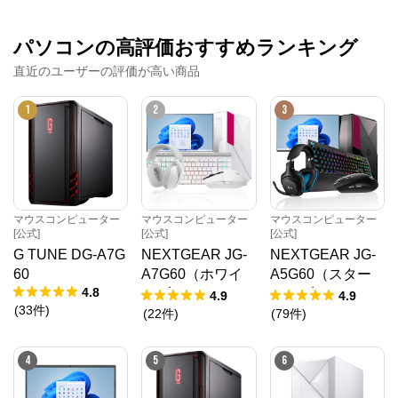
パソコンの高評価おすすめランキング
直近のユーザーの評価が高い商品
1
2
3
マウスコンピューター
マウスコンピューター
マウスコンピューター
[公式]
[公式]
[公式]
G TUNE DG-A7G
NEXTGEAR JG-
NEXTGEAR JG-
60
A7G60（ホワイ
A5G60（スター
4.8
ト5点セット）
ター5点セット）
4.9
4.9
(
33
件
)
(
22
件
)
(
79
件
)
4
5
6