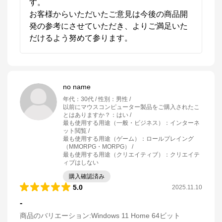
す。

お客様からいただいたご意見は今後の商品開
発の参考にさせていただき、よりご満足いた
だけるよう努めて参ります。
no name
年代
：
30代
性別
：
男性
以前にマウスコンピューター製品をご購入されたこ
とはありますか？
：
はい
最も使用する用途（一般・ビジネス）
：
インターネ
ット閲覧
最も使用する用途（ゲーム）
：
ロールプレイング
（MMORPG・MORPG）
最も使用する用途（クリエイティブ）
：
クリエイテ
ィブはしない
購入確認済み
5.0
2025.11.10
-
商品のバリエーション:
Windows 11 Home 64ビット