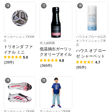
16
17
18
サッカーショップKAM
ハウスオブローゼ公式
O
オンラインショップ本
井上誠耕園
店
トリオンダ ファ
低温抽出ガーリッ
ハウス オブ ロー
イナル ミニ
クオリーブオイル
ゼ シャーベット
5.0
64g
4.8
ローション 95g
(
28
件
)
4.7
(
366
件
)
(
85
件
)
19
20
サッカーショップKAM
サッカーショップKAM