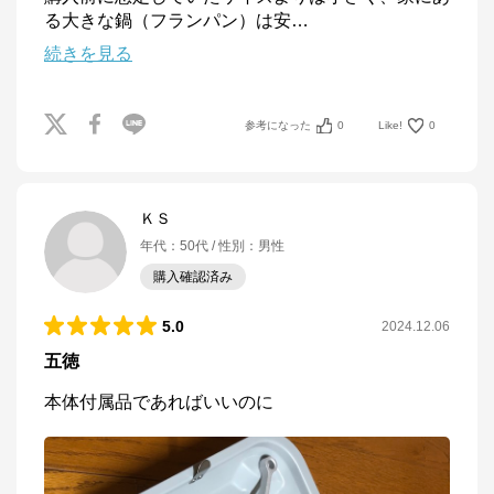
る大きな鍋（フランパン）は安
…
続きを見る
参考になった
0
Like!
0
ＫＳ
年代
：
50代
性別
：
男性
購入確認済み
5.0
2024.12.06
五徳
本体付属品であればいいのに