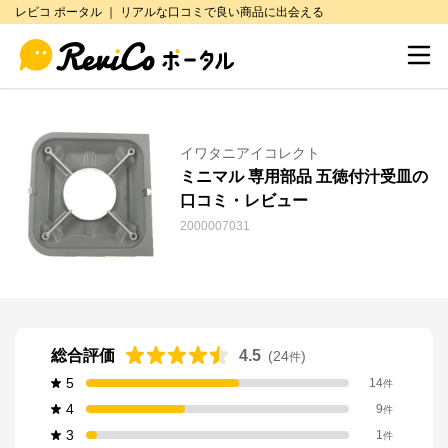
レビコ ポータル ｜ リアルな口コミで良い商品に出会える
イワタニアイコレクト
ミニマル 専用部品 五徳付汁受皿の
口コミ・レビュー
2000007031
総合評価
4.5
(
24
)
件
5
14
件
4
9
件
3
1
件