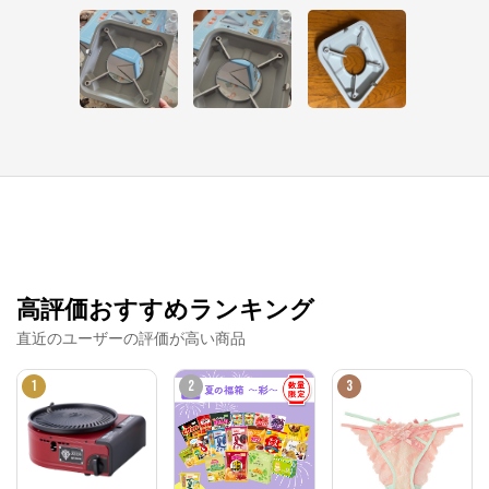
イワタニアイコレクト
公式ECサイト
※外部サイトが開きます
高評価おすすめランキング
イワタニアイコレクト
からのコメント
直近のユーザーの評価が高い商品
岩谷産業のカセットこんろや新ブランドFOREWIND
S・健康食品・化粧品・日用品・アウトドア製品な
1
2
3
ど、イワタニが提供する総合ショッピングサイトで
す。