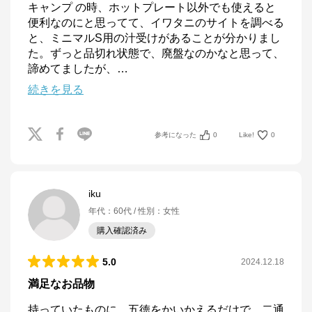
キャンプ の時、ホットプレート以外でも使えると
便利なのにと思ってて、イワタニのサイトを調べる
と、ミニマルS用の汁受けがあることが分かりまし
た。ずっと品切れ状態で、廃盤なのかなと思って、
諦めてましたが、
…
続きを見る
参考になった
0
Like!
0
iku
年代
：
60代
性別
：
女性
購入確認済み
5.0
2024.12.18
満足なお品物
持っていたものに、五徳をかいかえるだけで、二通