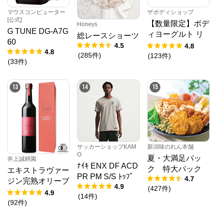
マウスコンピューター
ザボディショップ
[公式]
【数量限定】ボデ
Honeys
G TUNE DG-A7G
ィヨーグルト リ
総レースショーツ
60
フレッシング PF
4.5
4.8
4.8
(
285
件
)
(
123
件
)
(
33
件
)
13
14
15
サッカーショップKAM
新潟味のれん本舗
O
夏・大満足パッ
井上誠耕園
ﾅｲｷ ENX DF ACD
ク 特大パック
エキストラヴァー
PR PM S/S ﾄｯﾌﾟ
4.7
ジン完熟オリーブ
4.9
(
427
件
)
オイル 450g
4.9
(
14
件
)
(
92
件
)