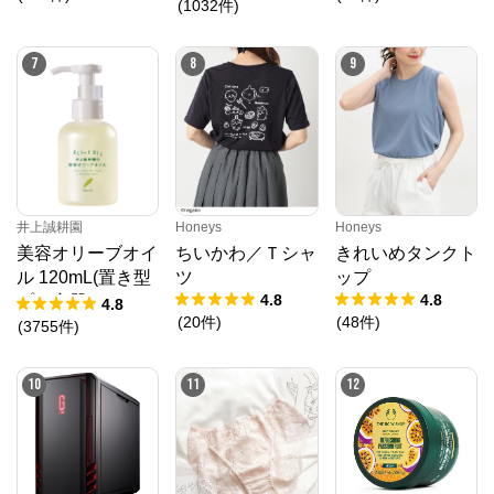
春限定
(
1032
件
)
7
8
9
井上誠耕園
Honeys
Honeys
美容オリーブオイ
ちいかわ／Ｔシャ
きれいめタンクト
ル 120mL(置き型
ツ
ップ
4.8
4.8
プラ容器)
4.8
(
20
件
)
(
48
件
)
(
3755
件
)
10
11
12