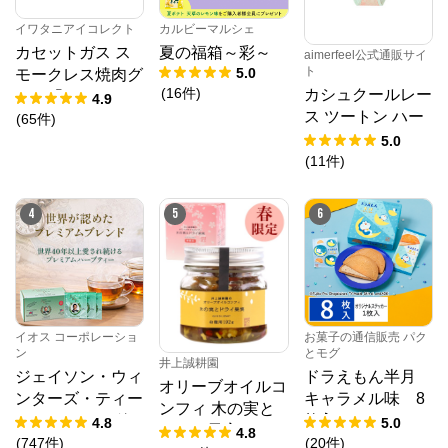
イワタニアイコレクト
カルビーマルシェ
カセットガス ス
夏の福箱～彩～
aimerfeel公式通販サイ
ト
5.0
モークレス焼肉グ
(
16
件
)
カシュクールレー
リル「やきまる」
4.9
ス ツートン ハー
シャア専用ザクII
(
65
件
)
フバックショーツ
モデル
5.0
(
11
件
)
4
5
6
イオス コーポレーショ
お菓子の通信販売 パク
ン
とモグ
井上誠耕園
ジェイソン・ウィ
ドラえもん半月
オリーブオイルコ
ンターズ・ティー
キャラメル味 8
ンフィ 木の実と
(JWティー) １箱
枚入
4.8
5.0
ドライ果実 192g
4.8
1.2g×30袋入り
(
747
件
)
(
20
件
)