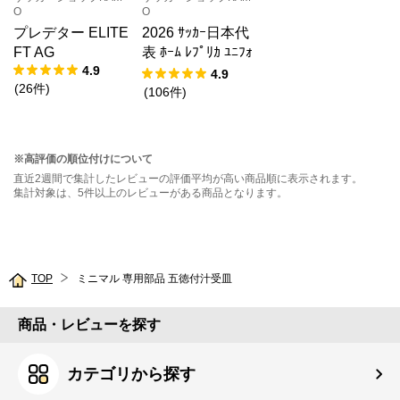
O
O
プレデター ELITE
2026 ｻｯｶｰ日本代
FT AG
表 ﾎｰﾑ ﾚﾌﾟﾘｶ ﾕﾆﾌｫ
4.9
ｰﾑ KIDS
4.9
(
26
件
)
(
106
件
)
※高評価の順位付けについて
直近2週間で集計したレビューの評価平均が高い商品順に表示されます。
集計対象は、5件以上のレビューがある商品となります。
TOP
ミニマル 専用部品 五徳付汁受皿
商品・レビューを探す
カテゴリから探す