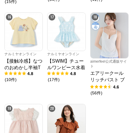
ツ【涼】
(
15
件
)
16
17
18
ナルミヤオンライン
ナルミヤオンライン
【接触冷感】なつ
【SWIM】チュー
aimerfeel公式通販サイ
ト
のおめかし半袖T
ルワンピース水着
エアリークール
4.8
4.8
(
10
件
)
(
17
件
)
リッチバスト ブ
ラトップ (ワイヤ
4.6
ー入り)
(
56
件
)
19
20