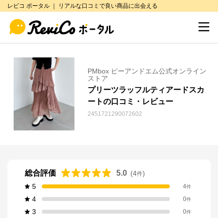
レビコ ポータル ｜ リアルな口コミで良い商品に出会える
PMbox ピーアンドエム公式オンライン
ストア
プリーツラッフルティアードスカ
ートの口コミ・レビュー
2451721290072602
総合評価
5.0
(
4
)
件
5
4
件
4
0
件
3
0
件