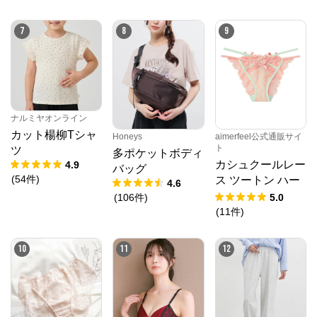
ツ
7
8
9
ナルミヤオンライン
カット楊柳Tシャ
Honeys
aimerfeel公式通販サイ
ト
ツ
多ポケットボディ
カシュクールレー
4.9
バッグ
(
54
件
)
ス ツートン ハー
4.6
フバックショーツ
(
106
件
)
5.0
(
11
件
)
10
11
12