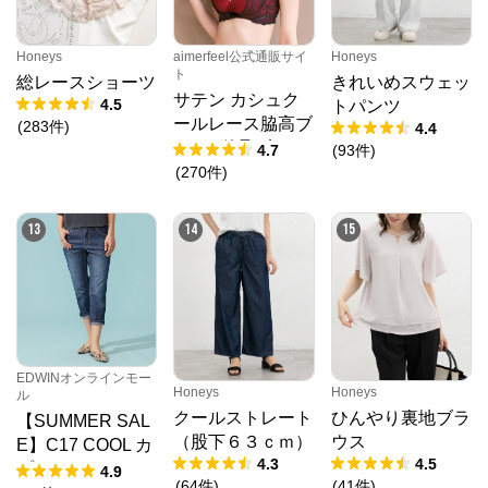
Honeys
aimerfeel公式通販サイ
Honeys
ト
総レースショーツ
きれいめスウェッ
サテン カシュク
4.5
トパンツ
ールレース脇高ブ
(
283
件
)
4.4
ラ(R) 単品ブラジ
4.7
(
93
件
)
ャー
(
270
件
)
13
14
15
EDWINオンラインモー
Honeys
Honeys
ル
クールストレート
ひんやり裏地ブラ
【SUMMER SAL
（股下６３ｃｍ）
ウス
E】C17 COOL カ
4.3
4.5
プリ デニムパン
4.9
(
64
件
)
(
41
件
)