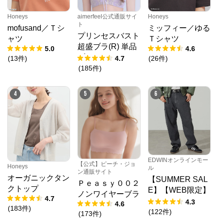
Honeys
aimerfeel公式通販サイ
Honeys
ト
mofusand／Ｔシ
ミッフィー／ゆる
プリンセスバスト
ャツ
Ｔシャツ
超盛ブラ(R) 単品
5.0
4.6
ブラジャー
(
13
件
)
4.7
(
26
件
)
(
185
件
)
PMbox ピーアンドエム公式オンラインストア
4
5
6
公式ECサイト
※外部サイトが開きます
PMbox ピーアンドエム公式オンラインストア
EDWINオンラインモー
【公式】ピーチ・ジョ
Honeys
からのコメント
ル
ン通販サイト
オーガニックタン
【SUMMER SAL
https://onlinestore.pandm.co.jp/shop/
Ｐｅａｓｙ００２
クトップ
E】【WEB限定】
ノンワイヤーブラ
4.7
STEPMARK ルー
4.3
4.6
(
183
件
)
ズペインターパン
(
122
件
)
(
173
件
)