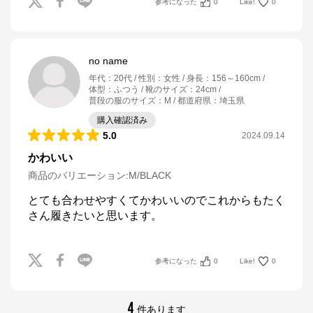
参考になった
0
Like!
0
no name
年代
：
20代
性別
：
女性
身長
：
156～160cm
体型
：
ふつう
靴のサイズ
：
24cm
普段の服のサイズ
：
M
都道府県
：
埼玉県
購入確認済み
5.0
2024.09.14
かわいい
商品のバリエーション:
M/BLACK
とても合わせやすくてかわいいのでこれからもたく
さん履きたいと思います。
参考になった
0
Like!
0
4
件あります