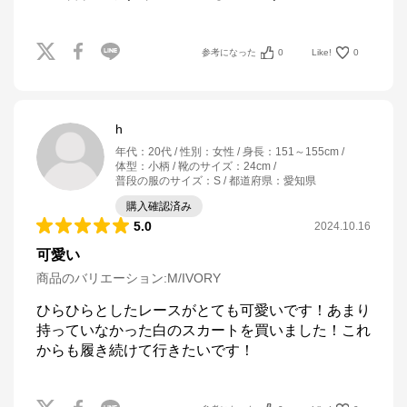
参考になった
0
Like!
0
h
年代
：
20代
性別
：
女性
身長
：
151～155cm
体型
：
小柄
靴のサイズ
：
24cm
普段の服のサイズ
：
S
都道府県
：
愛知県
購入確認済み
5.0
2024.10.16
可愛い
商品のバリエーション:
M/IVORY
ひらひらとしたレースがとても可愛いです！あまり
持っていなかった白のスカートを買いました！これ
からも履き続けて行きたいです！