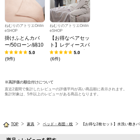
ねむりのアトリエOnlin
ねむりのアトリエOnlin
eSHOP
eSHOP
掛けふとんカバ
【お得なペアセッ
ー/50ローン/綿10
ト】レディースパ
0％
ジャマ・メンズパ
5.0
5.0
ジャマ/和晒し2重
(
9
件
)
(
6
件
)
ガーゼ
※高評価の順位付けについて
直近2週間で集計したレビューの評価平均が高い商品順に表示されます。
集計対象は、5件以上のレビューがある商品となります。
TOP
家具
ベッド・布団・枕
【お得な2枚セット】水洗い敷きパ