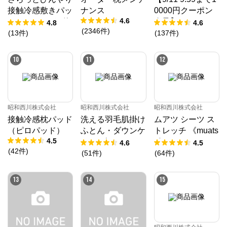
接触冷感敷きパッ
ナンス
0000円クーポン
4.6
ド（ツヌーガ®使
進呈】ムアツ マ
4.8
4.6
(
2346
件
)
用） / Cool Liv S
ットレス プロ《9
(
13
件
)
(
137
件
)
UPER
0日お試し対象》
／MuAtsu
10
11
12
昭和西川株式会社
昭和西川株式会社
昭和西川株式会社
接触冷感枕パッド
洗える羽毛肌掛け
ムアツ シーツ ス
（ピロパッド）
ふとん・ダウンケ
トレッチ 《muats
4.5
ット ダック50%
u》
4.6
4.5
(
42
件
)
(
51
件
)
(
64
件
)
13
14
15