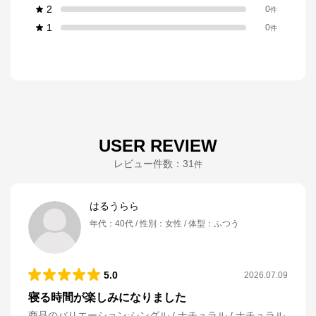
2
0
件
1
0
件
USER REVIEW
レビュー件数：
31
件
はるうらら
年代
：
40代
性別
：
女性
体型
：
ふつう
5.0
2026.07.09
寝る時間が楽しみになりました
商品のバリエーション:
シングル / ナチュラル / ナチュラル