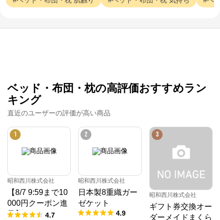
ベッド・布団・枕
肌触り
ベッド・布団・枕
気持ち
ベ
ベッド・布団・枕の高評価おすすめラン
キング
直近のユーザーの評価が高い商品
1
2
3
昭和西川株式会社
昭和西川株式会社
【8/7 9:59まで10
日本製8重織ガー
昭和西川株式会社
000円クーポン進
ゼケット
ギフト券交換オー
4.9
呈】ムアツ マッ
4.7
ダーメイドまくら