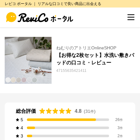
レビコ ポータル ｜ リアルな口コミで良い商品に出会える
ねむりのアトリエOnlineSHOP
【お得な2枚セット】水洗い敷きパ
ッドの口コミ・レビュー
47155635421411
総合評価
4.8
(
31
)
件
5
26
件
4
3
件
3
2
件