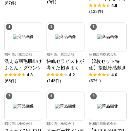
(
9
件
)
トレス 30年ムア
(
87
件
)
「10」
4.6
ツマットレスX
(
133
件
)
《90日お試し対
象》／MuAtsu
4
5
6
昭和西川株式会社
昭和西川株式会社
昭和西川株式会社
洗える羽毛肌掛け
快眠セラピストが
【2枚セット特
ふとん・ダウンケ
考えた抱きまく
価】接触冷感敷き
ット日本製ドイツ
ら/EC220
パッド（パッドシ
4.3
4.2
4.6
ダックダウン9
ーツ）
(
68
件
)
(
148
件
)
(
67
件
)
0％ 370ダウン
パワー［CMD羽
7
8
9
毛］
昭和西川株式会社
昭和西川株式会社
昭和西川株式会社
さらっとひんやり
オーダー枕メンテ
【9/11 9:59まで1