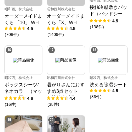
昭和西川株式会社
接触冷感敷きパッ
昭和西川株式会社
昭和西川株式会社
ド（パッドシー
オーダーメイドま
オーダーメイドま
ツ）
4.5
くら 「10」 WH
くら「X」WH
(
138
件
)
4.5
4.5
(
706
件
)
(
1409
件
)
16
17
18
昭和西川株式会社
昭和西川株式会社
昭和西川株式会社
ボックスシーツ/
暑がりさんにおす
洗える除湿シート
4.5
ネオカラー（マッ
すめ3点セット
(
86
件
)
トレス厚み23㎝
（接触冷感敷きパ
4.6
4.4
まで対応）
ッド、接触冷感ケ
(
16
件
)
(
38
件
)
ット、接触冷感枕
パッド）
19
20