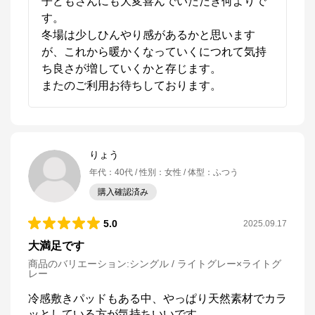
子どもさんにも大変喜んでいただき何よりで
す。

冬場は少しひんやり感があるかと思います
が、これから暖かくなっていくにつれて気持
ち良さが増していくかと存じます。

またのご利用お待ちしております。
ねむりのアトリエOnlineSHOP
公式ECサイト
りょう
年代
：
40代
性別
：
女性
体型
：
ふつう
※外部サイトが開きます
購入確認済み
ねむりのアトリエOnlineSHOP
からのコメント
5.0
2025.09.17
四季に適した快適なねむりで、

毎晩を特別な時間に

大満足です
ねむりのアトリエOnline SHOPは、京都の寝具総合メ
商品のバリエーション:
シングル / ライトグレー×ライトグ
レー
ーカー「ロマンス小杉」が運営するオンラインショッ
プです。

「京都スリープサイエンスラボ」を社内に構え、科学
冷感敷きパッドもある中、やっぱり天然素材でカラ
的なエビデンスに基づき、お客様の体質や室内環境、
ッとしている方が気持ちいいです
