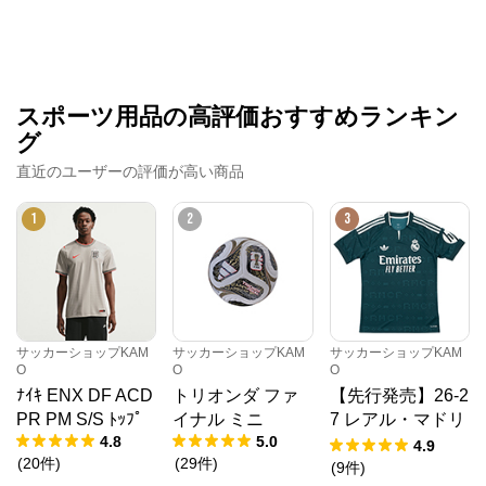
スポーツ用品の高評価おすすめランキン
グ
直近のユーザーの評価が高い商品
1
2
3
サッカーショップKAM
サッカーショップKAM
サッカーショップKAM
O
O
O
ﾅｲｷ ENX DF ACD
トリオンダ ファ
【先行発売】26-2
PR PM S/S ﾄｯﾌﾟ
イナル ミニ
7 レアル・マドリ
4.8
5.0
ード AWAY ユニ
4.9
(
20
件
)
(
29
件
)
フォーム
(
9
件
)