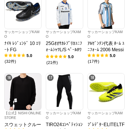
サッカーショップKAM
サッカーショップKAM
サッカーショップKAM
O
O
O
ﾅｲｷ ﾚｼﾞｪﾝﾄﾞ 10 ｴﾘ
25Gｵｵｻｶﾚﾌﾟﾘｶﾕﾆﾌ
ｱﾙｾﾞﾝﾁﾝ代表 ﾎｰﾑ ﾕ
ｰﾄ FG
ｫｰﾑｼｬﾂL/S ﾍﾟｰﾙﾎﾜ
ﾆﾌｫｰﾑ 2006 Messi
5.0
5.0
ｲﾄ
5.0
(
32
件
)
(
17
件
)
(
21
件
)
16
17
18
【公式】NISHI ONLINE
サッカーショップKAM
サッカーショップKAM
STORE
O
O
スウェットクルー
TIRO24ｺﾝﾍﾟﾃｨｼｮﾝ
ﾌﾟﾚﾃﾞﾀｰELITELTF