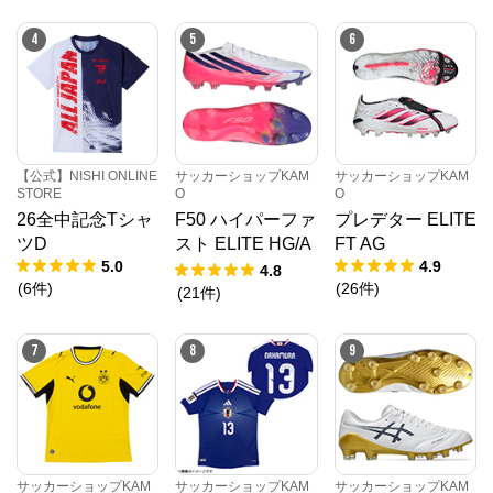
4
5
6
【公式】NISHI ONLINE
サッカーショップKAM
サッカーショップKAM
STORE
O
O
26全中記念Tシャ
F50 ハイパーファ
プレデター ELITE
ツD
スト ELITE HG/A
FT AG
5.0
4.9
G JAPAN
4.8
(
6
件
)
(
26
件
)
(
21
件
)
7
8
9
サッカーショップKAM
サッカーショップKAM
サッカーショップKAM