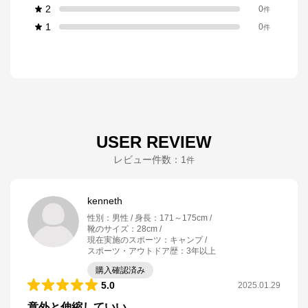
2
0
件
1
0
件
USER REVIEW
レビュー件数：
1
件
kenneth
性別
：
男性
身長
：
171～175cm
靴のサイズ
：
28cm
現在実施のスポーツ
：
キャンプ
スポーツ・アウトドア歴
：
3年以上
購入確認済み
5.0
2025.01.29
意外と伸縮していい