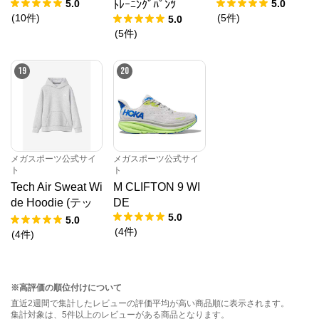
5.0
5.0
ﾄﾚｰﾆﾝｸﾞﾊﾟﾝﾂ
(
10
件
)
(
5
件
)
5.0
(
5
件
)
19
20
メガスポーツ公式サイ
メガスポーツ公式サイ
ト
ト
Tech Air Sweat Wi
M CLIFTON 9 WI
de Hoodie (テッ
DE
5.0
クエアースウェッ
5.0
(
4
件
)
トワイドフーデ
(
4
件
)
ィ)
※高評価の順位付けについて
直近2週間で集計したレビューの評価平均が高い商品順に表示されます。
集計対象は、5件以上のレビューがある商品となります。