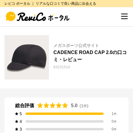
レビコ ポータル ｜ リアルな口コミで良い商品に出会える
メガスポーツ公式サイト
CADENCE ROAD CAP 2.0の口コ
ミ・レビュー
83231514
総合評価
5.0
(
1
)
件
5
1
件
4
0
件
3
0
件