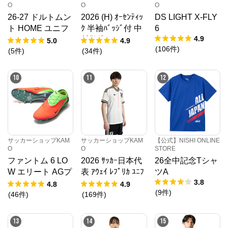
O
O
O
26-27 ドルトムン
2026 (H) ｵｰｾﾝﾃｨｯ
DS LIGHT X-FLY
メガスポーツ公式サイト
ト HOME ユニフ
ｸ 半袖ﾊﾞｯｼﾞ付 中
6
4.9
ォーム
村敬斗
5.0
4.9
公式ECサイト
(
106
件
)
(
5
件
)
(
34
件
)
※外部サイトが開きます
10
11
12
メガスポーツ公式サイト
からのコメント
スポーツ・アウトドア用品ならスポーツオーソリテ
ィ。ランニング、野球、サッカー、バスケ、ライトレ
ジャーと各ブランドの新商品を多数ご紹介！
サッカーショップKAM
サッカーショップKAM
【公式】NISHI ONLINE
O
O
STORE
ファントム 6 LO
2026 ｻｯｶｰ日本代
26全中記念Tシャ
W エリート AGプ
表 ｱｳｪｲ ﾚﾌﾟﾘｶ ﾕﾆﾌ
ツA
3.8
ロ EH
ｫｰﾑ
4.8
4.9
(
9
件
)
(
46
件
)
(
169
件
)
13
14
15