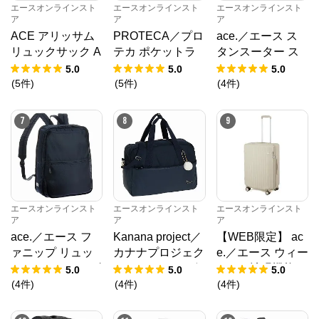
エースオンラインスト
エースオンラインスト
エースオンラインスト
ア
ア
ア
ACE アリッサム
PROTECA／プロ
ace.／エース ス
リュックサック A
テカ ポケットラ
タンスーター ス
4 17694
イナー2 スーツケ
ーツ ガーメント
5.0
5.0
5.0
ース 01344 日本
バッグ 62911
(
5
件
)
(
5
件
)
(
4
件
)
製 94L キャスタ
ーストッパー
7
8
9
エースオンラインスト
エースオンラインスト
エースオンラインスト
ア
ア
ア
ace.／エース フ
Kanana project／
【WEB限定】 ac
ァニップ リュッ
カナナプロジェク
e.／エース ウィー
クサック Sサイズ
ト ストロール ボ
ベルZ 拡張機能
5.0
5.0
5.0
キプリングオンラインショップ
67295
ストンバッグ 672
キャスターストッ
(
4
件
)
(
4
件
)
(
4
件
)
18
パー 60/70L 0921
公式ECサイト
2