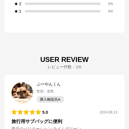
2
0
件
1
0
件
USER REVIEW
レビュー件数：
1
件
ぷーやんくん
性別
：
女性
購入確認済み
5.0
2024.08.13
旅行用サブバッグに便利
商品のバリエーション:
ライムグリーン