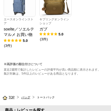
エースオンラインスト
キプリングオンライン
ア
ショップ
soelte／ソエルテ
ガブ
5.0
マルメ お買い物
(
3
件
)
キャリー 27L 359
5.0
83
(
3
件
)
※高評価の順位付けについて
直近2週間で集計したレビューの評価平均が高い商品順に表示されます。
集計対象は、5件以上のレビューがある商品となります。
TOP
バッグ
トートパック
商品・レビューを探す