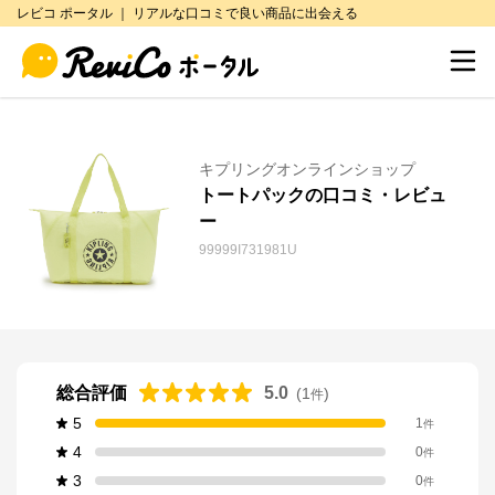
レビコ ポータル ｜ リアルな口コミで良い商品に出会える
キプリングオンラインショップ
トートパックの口コミ・レビュ
ー
99999I731981U
総合評価
5.0
(
1
)
件
5
1
件
4
0
件
3
0
件