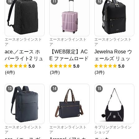
10
11
12
※外部サイトが開きます
キプリングオンラインショップ
からのコメント
https://www.kipling.jp/shop/default.aspx

ベルギー生まれのバッグブランド、キプリングは、ス
エースオンラインスト
エースオンラインスト
エースオンラインスト
タイリッシュな都市として名高いアントワープが発祥
ア
ア
ア
の地。溢れる情熱と創造力、そして起業家精神を持っ
ace.／エース ホ
【WEB限定】AC
Jewelna Rose ウ
た3人のデザイナーの手により1987年に誕生しまし
た。 現在では、個性的で遊び心のあるデザインでグロ
バーライト2 リュ
E ファームロード
ェールズ リュッ
ーバルブランドとしての地位を確立し、世界80ヶ国で
ック ２気室 B4/1
63/75L スーツケ
ク B4サイズ 15.6
5.0
5.0
5.0
展開するベルギーを代表するブランドです。
5.6インチ対応 67
ース エキスパン
インチ収納 本革 1
(
4
件
)
(
3
件
)
(
3
件
)
616
ド機能 05892
1975
13
14
15
エースオンラインスト
エースオンラインスト
キプリングオンライン
ア
ア
ショップ