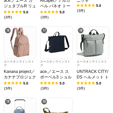
ace.／エース ガ
Arcapel／アルカ
ニッキ
5.0
ジェタブルR リュ
ペル バネオ トー
(
3
件
)
ック 11L A4ファ
トバッグ 15L 688
5.0
5.0
イル/13.3インチP
34
(
3
件
)
(
3
件
)
C対応 68004
16
17
18
エースオンラインスト
エースオンラインスト
エースオンラインスト
ア
ア
ア
Kanana project／
ace.／エース ス
UNTRACK CITY/
カナナプロジェク
ポーベル3 ショル
DS ヘルメット ト
ト VYG シェリ リ
ダーバッグ A4サ
ートバッグ 60213
5.0
5.0
5.0
ュックサック 179
イズ 撥水 17813
(
3
件
)
(
3
件
)
(
3
件
)
45
19
20