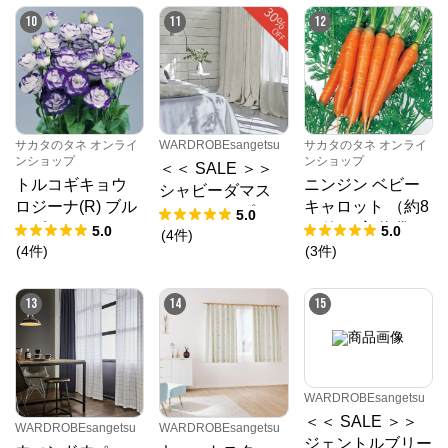
10
11
12
サカタのタネ オンライ
WARDROBEsangetsu
サカタのタネ オンライ
ンショップ
ンショップ
＜＜ SALE ＞＞
トルコギキョウ
ニンジン ベビー
シャビーダマス
ロジーナ(R) ブル
キャロット （約8
ク ドレープカー
5.0
ーピコティー (ve
00粒） 実咲 袋
5.0
5.0
テン
(
4
件
)
r.2) （PS約35
(
4
件
)
(
3
件
)
粒） 袋
13
14
15
WARDROBEsangetsu
＜＜ SALE ＞＞
WARDROBEsangetsu
WARDROBEsangetsu
ジェントルブリー