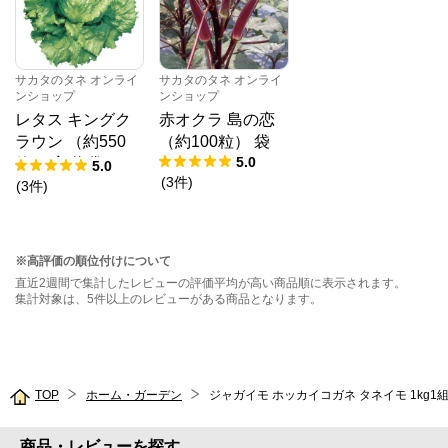
サカタのタネ オンライ
サカタのタネ オンライ
ンショップ
ンショップ
レタス キングク
赤オクラ 島の恋
ラウン （約550
（約100粒） 袋
5.0
粒） 実咲 袋
5.0
(
3
件
)
(
3
件
)
※高評価の順位付けについて
直近2週間で集計したレビューの評価平均が高い商品順に表示されます。
集計対象は、5件以上のレビューがある商品となります。
TOP
ホーム・ガーデン
ジャガイモ ホッカイコガネ タネイモ 1kg1
商品・レビューを探す