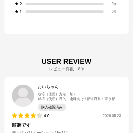
2
0
件
1
0
件
USER REVIEW
レビュー件数：
8
件
おいちゃん
栽培（使用）方法
：
畑
栽培（使用）目的
：
趣味向け
都道府県
：
東京都
購入確認済み
4.0
2026.05.23
順調です
商品のバリエーション:
1kg1組