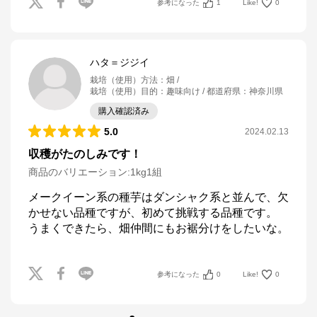
参考になった
1
Like!
0
ハタ＝ジジイ
栽培（使用）方法
：
畑
栽培（使用）目的
：
趣味向け
都道府県
：
神奈川県
購入確認済み
5.0
2024.02.13
収穫がたのしみです！
商品のバリエーション:
1kg1組
メークイーン系の種芋はダンシャク系と並んで、欠
かせない品種ですが、初めて挑戦する品種です。

うまくできたら、畑仲間にもお裾分けをしたいな。
参考になった
0
Like!
0