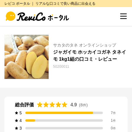
レビコ ポータル ｜ リアルな口コミで良い商品に出会える
サカタのタネ オンラインショップ
ジャガイモ ホッカイコガネ タネイ
モ 1kg1組の口コミ・レビュー
50200011
総合評価
4.9
(
8
)
件
5
7
件
4
1
件
3
0
件