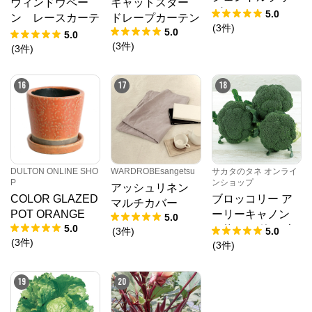
ウィンドウペー
キャットスター
ズ チョコ／レー
5.0
ン レースカーテ
ドレープカーテン
スカーテンライト
(
3
件
)
5.0
ン
5.0
ウェーブ 幅301
(
3
件
)
(
3
件
)
～400㎝ 丈141
～180㎝
16
17
18
DULTON ONLINE SHO
WARDROBEsangetsu
サカタのタネ オンライ
P
ンショップ
アッシュリネン
COLOR GLAZED
ブロッコリー ア
マルチカバー
POT ORANGE
ーリーキャノン
5.0
5.0
（約2000粒） 大
(
3
件
)
5.0
(
3
件
)
袋
(
3
件
)
19
20