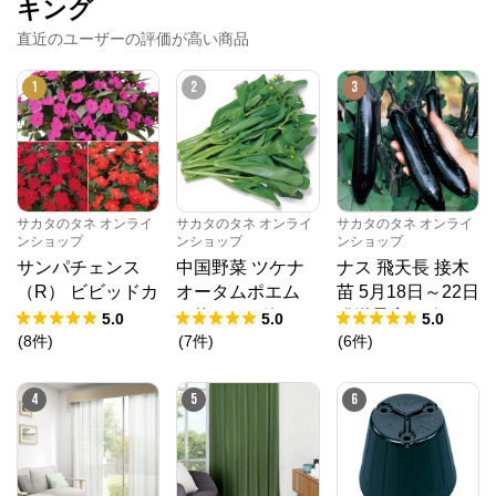
キング
※外部サイトが開きます
直近のユーザーの評価が高い商品
1
2
3
サカタのタネ オンラインショップ
からのコメ
ント
サカタのタネ オンラインショップ

https://sakata-netshop.com/shop/default.aspx

創業100年以上の国内最大手種苗メーカー、サカタの
タネが運営するオンラインショップです。花と野菜、
サカタのタネ オンライ
サカタのタネ オンライ
サカタのタネ オンライ
園芸用品を中心に、ガーデニングを愛好される皆様の
ンショップ
ンショップ
ンショップ
お役に立つ商品を多数ご紹介しています！
サンパチェンス
中国野菜 ツケナ
ナス 飛天長 接木
（R） ビビッドカ
オータムポエム
苗 5月18日～22日
ラー 3種セット 4
（約19000粒） 1
発送予定 6ポット
5.0
5.0
5.0
月6日～10日発送
dL 袋
1組
(
8
件
)
(
7
件
)
(
6
件
)
予定 6株（3種×2
株）1組
4
5
6