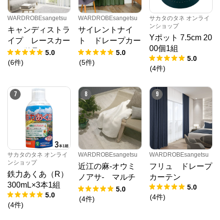
WARDROBEsangetsu
WARDROBEsangetsu
サカタのタネ オンライ
ンショップ
キャンディストラ
サイレントナイ
Yポット 7.5cm 20
イプ レースカー
ト ドレープカー
00個1組
テン単品
テン
5.0
5.0
5.0
(
6
件
)
(
5
件
)
(
4
件
)
7
8
9
サカタのタネ オンライ
WARDROBEsangetsu
WARDROBEsangetsu
ンショップ
近江の麻-オウミ
フリュ ドレープ
鉄力あくあ（R）
ノアサ- マルチ
カーテン
300mL×3本1組
5.0
カバー
5.0
5.0
(
4
件
)
(
4
件
)
(
4
件
)