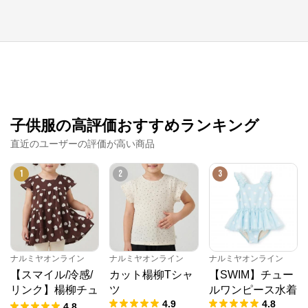
子供服の高評価おすすめランキング
直近のユーザーの評価が高い商品
ナルミヤオンライン
1
2
3
公式ECサイト
※外部サイトが開きます
ナルミヤオンライン
ナルミヤオンライン
ナルミヤオンライン
ナルミヤオンライン
からのコメント
【スマイル/冷感/
カット楊柳Tシャ
【SWIM】チュー
ナルミヤオンライン公式通販ショップ。人気子供服メ
リンク】楊柳チュ
ツ
ルワンピース水着
ゾピアノ、プティマイン、ラブトキシック、アナスイ
4.9
4.8
ニック
4.8
ミニ等、全ブランド、全商品をご覧いただけます。