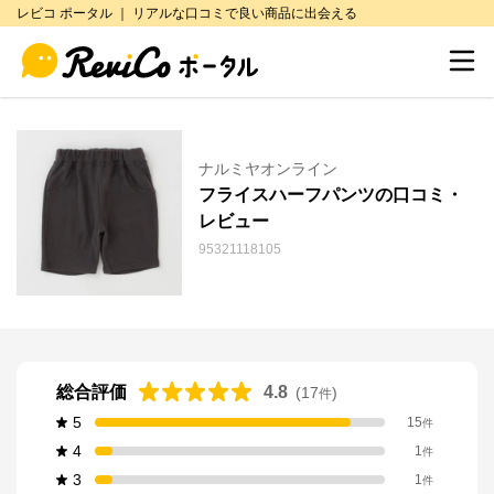
レビコ ポータル ｜ リアルな口コミで良い商品に出会える
ナルミヤオンライン
フライスハーフパンツの口コミ・
レビュー
95321118105
総合評価
4.8
(
17
)
件
5
15
件
4
1
件
3
1
件