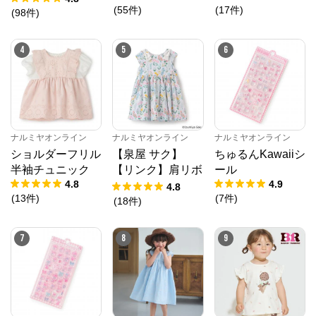
(
55
件
)
(
17
件
)
(
98
件
)
4
5
6
ナルミヤオンライン
ナルミヤオンライン
ナルミヤオンライン
ショルダーフリル
【泉屋 サク】
ちゅるんKawaiiシ
半袖チュニック
【リンク】肩リボ
ール
4.8
4.9
ンフラワーキャッ
4.8
(
13
件
)
(
7
件
)
トワンピース
(
18
件
)
7
8
9