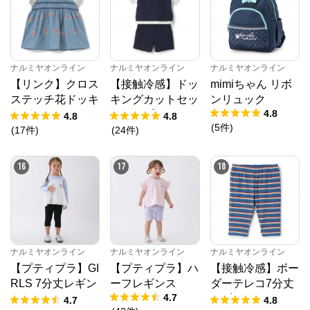
ナルミヤオンライン
ナルミヤオンライン
ナルミヤオンライン
【リンク】クロス
【接触冷感】ドッ
mimiちゃん リボ
ステッチ花ドッキ
キングカットセッ
ンリュック
4.8
ングTシャツ
トアップ
4.8
4.8
(
5
件
)
(
17
件
)
(
24
件
)
16
17
18
ナルミヤオンライン
ナルミヤオンライン
ナルミヤオンライン
【プティプラ】GI
【プティプラ】ハ
【接触冷感】ボー
RLS 7分丈レギン
ーフレギンス
ダーテレコ7分丈
4.7
ス
レギンス
4.7
4.8