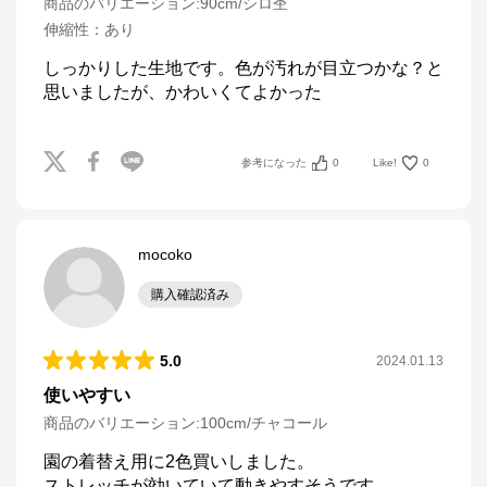
商品のバリエーション:
90cm/シロ杢
伸縮性
：
あり
しっかりした生地です。色が汚れが目立つかな？と
思いましたが、かわいくてよかった
参考になった
0
Like!
0
mocoko
購入確認済み
5.0
2024.01.13
使いやすい
商品のバリエーション:
100cm/チャコール
園の着替え用に2色買いしました。

ストレッチが効いていて動きやすそうです。