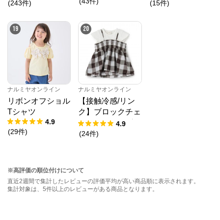
(
43
件
)
(
243
件
)
(
15
件
)
19
20
ナルミヤオンライン
ナルミヤオンライン
リボンオフショル
【接触冷感/リン
Tシャツ
ク】ブロックチェ
4.9
ックドッキングT
4.9
(
29
件
)
シャツ
(
24
件
)
※高評価の順位付けについて
直近2週間で集計したレビューの評価平均が高い商品順に表示されます。
集計対象は、5件以上のレビューがある商品となります。