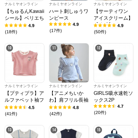
ナルミヤオンライン
ナルミヤオンライン
ナルミヤオンライン
【ちゅるんKawaii
ハート刺しゅうワ
【サーティワン
シール】ベリエち
ンピース
アイスクリーム】
4.9
ゃん
【冷感】グラフィ
4.9
4.9
(
17
件
)
ック半袖Tシャツ
(
18
件
)
(
50
件
)
10
11
12
ナルミヤオンライン
ナルミヤオンライン
ナルミヤオンライン
【プティプラ】ア
【アニメちいか
GIRLS吸水速乾ソ
ルファベット袖フ
わ】肩フリル長袖
ックス2P
4.7
リルTシャツ
Tシャツ
4.5
4.8
(
20
件
)
(
41
件
)
(
42
件
)
13
14
15