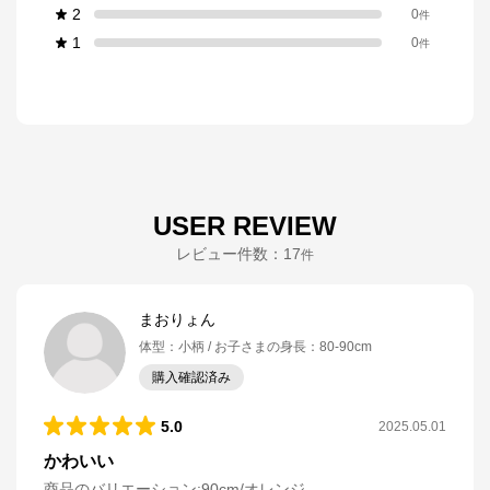
2
0
件
1
0
件
USER REVIEW
レビュー件数：
17
件
まおりょん
体型
：
小柄
お子さまの身長
：
80-90cm
購入確認済み
5.0
2025.05.01
かわいい
商品のバリエーション:
90cm/オレンジ