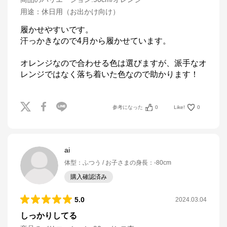
用途
：
休日用（お出かけ向け）
履かせやすいです。

汗っかきなので4月から履かせています。

オレンジなので合わせる色は選びますが、派手なオ
レンジではなく落ち着いた色なので助かります！
参考になった
0
Like!
0
ai
体型
：
ふつう
お子さまの身長
：
-80cm
購入確認済み
5.0
2024.03.04
しっかりしてる