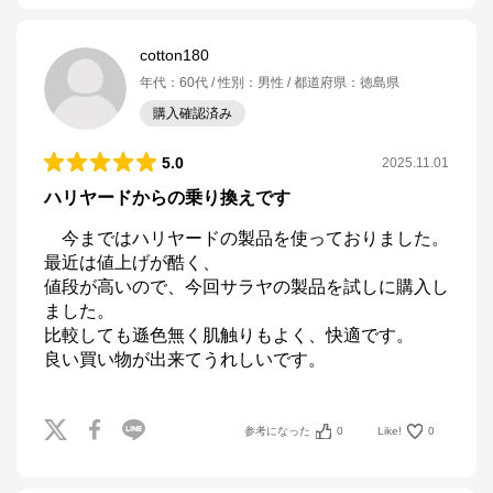
cotton180
年代
：
60代
性別
：
男性
都道府県
：
徳島県
購入確認済み
5.0
2025.11.01
ハリヤードからの乗り換えです
　今まではハリヤードの製品を使っておりました。
最近は値上げが酷く、

値段が高いので、今回サラヤの製品を試しに購入し
ました。

比較しても遜色無く肌触りもよく、快適です。

良い買い物が出来てうれしいです。
参考になった
0
Like!
0