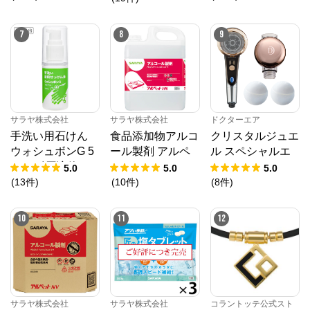
7
8
9
サラヤ株式会社
サラヤ株式会社
ドクターエア
手洗い用石けん
食品添加物アルコ
クリスタルジュエ
ウォシュボンG 5
ール製剤 アルペ
ル スペシャルエ
0mL 〔原液使
ットHN 5L
ディション
5.0
5.0
5.0
用〕
(
13
件
)
(
10
件
)
(
8
件
)
10
11
12
サラヤ株式会社
サラヤ株式会社
コラントッテ公式スト