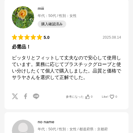
miii
年代
：
50代
性別
：
女性
購入確認済み
5.0
2025.08.14
必需品！
ピッタリとフィットして丈夫なので安心して使用し
ています。業務に応じてプラスチックグローブと使
い分けしたくて個人で購入しました。品質と価格で
サラヤさんを選択して正解でした。
参考になった
0
Like!
0
no name
年代
：
50代
性別
：
女性
都道府県
：
京都府