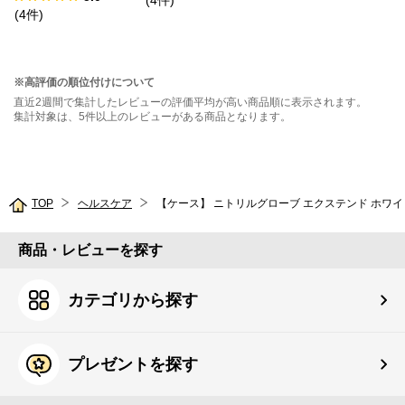
(
4
件
)
バイク ホワイ
(
4
件
)
ト 設置費用あり
※高評価の順位付けについて
直近2週間で集計したレビューの評価平均が高い商品順に表示されます。
集計対象は、5件以上のレビューがある商品となります。
TOP
ヘルスケア
【ケース】 ニトリルグローブ エクステンド ホワイト XS
商品・レビューを探す
カテゴリから探す
プレゼントを探す