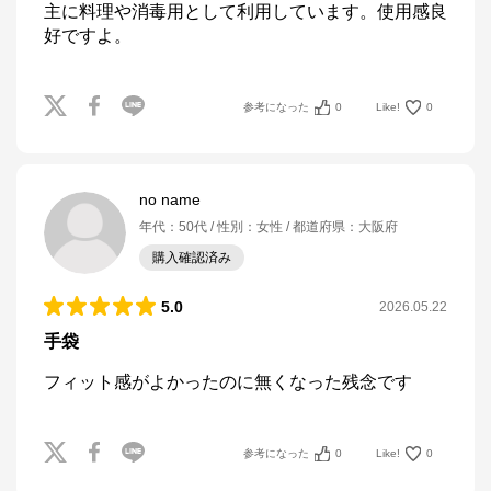
主に料理や消毒用として利用しています。使用感良
好ですよ。
参考になった
0
Like!
0
no name
年代
：
50代
性別
：
女性
都道府県
：
大阪府
購入確認済み
5.0
2026.05.22
手袋
フィット感がよかったのに無くなった残念です
参考になった
0
Like!
0