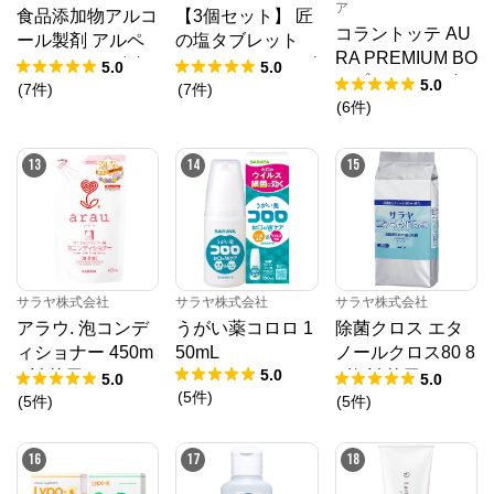
ア
食品添加物アルコ
【3個セット】 匠
コラントッテ AU
ール製剤 アルペ
の塩タブレット
RA PREMIUM BO
ットNV 10L 八角
うましゅわサイダ
5.0
5.0
X プレミアムゴー
5.0
B.I.B.
ー味 500g × 3
(
7
件
)
(
7
件
)
ルド
(
6
件
)
13
14
15
サラヤ株式会社
サラヤ株式会社
サラヤ株式会社
アラウ. 泡コンデ
うがい薬コロロ 1
除菌クロス エタ
ィショナー 450m
50mL
ノールクロス80 8
5.0
L 詰替用
0枚 詰替用
5.0
5.0
(
5
件
)
(
5
件
)
(
5
件
)
16
17
18