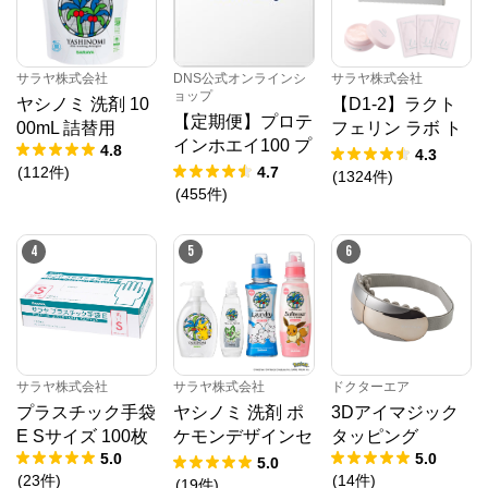
サラヤ株式会社
からのコメント
SARAYAの公式通販サイトです。

【家庭用】スーパー、ドラッグストアで販売している
商品

サラヤ株式会社
DNS公式オンラインシ
サラヤ株式会社
【業務用】お得な業務用商品、個人様もご購入可能

ョップ
【医療従事者用】医療・福祉現場の“プロが使う商
ヤシノミ 洗剤 10
【D1-2】ラクト
品”と”感染対策情報”

【定期便】プロテ
00mL 詰替用
フェリン ラボ ト
3種の店舗をご用意しております。
インホエイ100 プ
4.8
ライアルセット
4.3
レミアムチョコレ
(
112
件
)
4.7
【ゆうメール】
(
1324
件
)
ート風味 1,000g
(
455
件
)
【送料無料】
4
5
6
サラヤ株式会社
サラヤ株式会社
ドクターエア
プラスチック手袋
ヤシノミ 洗剤 ポ
3Dアイマジック
E Sサイズ 100枚
ケモンデザインセ
タッピング
5.0
5.0
ット
5.0
(
23
件
)
(
14
件
)
(
19
件
)