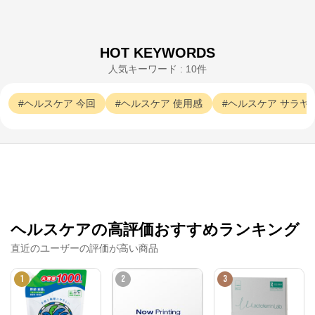
HOT KEYWORDS
人気キーワード : 10件
ヘルスケア
今回
ヘルスケア
使用感
ヘルスケア
サラヤ
サラヤ株式会社
ヘルスケアの高評価おすすめランキング
直近のユーザーの評価が高い商品
公式ECサイト
1
2
3
※外部サイトが開きます