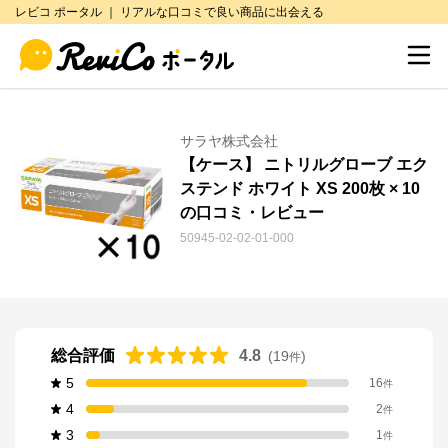
レビコ ポータル ｜ リアルな口コミで良い商品に出会える
サラヤ株式会社
【ケース】 ニトリルグローブ エク
ステンド ホワイト XS 200枚 × 10
の口コミ・レビュー
50945-02-02-01-000
総合評価
4.8
(
19
)
件
5
16
件
4
2
件
3
1
件