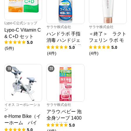
Lypo-C公式ショップ
サラヤ株式会社
サラヤ株式会社
Lypo-C Vitamin C
ハンドラボ 手指
＜終了＞ ラクト
& C+D セット
消毒 ハンドジェ
フェリン ラボ モ
5.0
ル VS 40mL 携帯
イストベールクリ
5.0
5.0
(
5
件
)
用 【指定医薬部
ア ソープ 100g
(
4
件
)
(
4
件
)
外品】
19
20
イオス コーポレーショ
サラヤ株式会社
ン
アラウ.ベビー 泡
e-Home Bike（イ
全身ソープ 1400
ーホーム バイ
mL 詰替用
5.0
ク）フィットネス
5.0