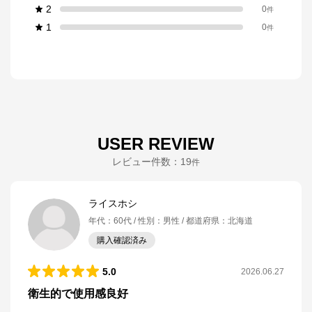
2
0
件
1
0
件
USER REVIEW
レビュー件数：
19
件
ライスホシ
年代
：
60代
性別
：
男性
都道府県
：
北海道
購入確認済み
5.0
2026.06.27
衛生的で使用感良好