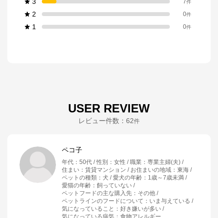
3
7
件
2
0
件
1
0
件
USER REVIEW
レビュー件数：
62
件
ペコ子
年代
：
50代
性別
：
女性
職業
：
専業主婦(夫)
住まい
：
賃貸マンション
お住まいの地域
：
東海
ペットの種類
：
犬
愛犬の年齢
：
1歳～7歳未満
愛猫の年齢
：
飼っていない
ペットフードの主な購入先
：
その他
ペットラインのフードについて
：
いま与えている
気になっていること
：
好き嫌いが多い
気になっている病気
：
食物アレルギー