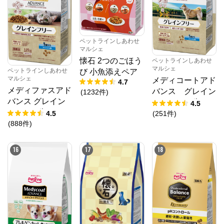
ペットラインしあわせ
マルシェ
懐石 2つのごほう
ペットラインしあわせ
マルシェ
ペットラインしあわせ
び 小魚添えペア
マルシェ
メディコートアド
4.7
メディファスアド
バンス グレイン
(
1232
件
)
バンス グレイン
フリー １歳か
4.5
フリー 1歳から フ
ら フィッシュ味
4.5
(
251
件
)
ィッシュ味
(
888
件
)
16
17
18