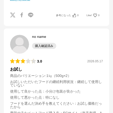
参考になった
0
Like!
0
no name
購入確認済み
3.0
2026.05.17
お試し
商品のバリエーション:
1㎏（500g×2）
お試しいただいたフードの継続利用状況
：
継続して使用し
ていない
使用して良かった点
：
小分け包装が良かった
使用して悪かった点
：
特になし
フードを選んだ決め手を教えてください
：
お試し価格だっ
たから