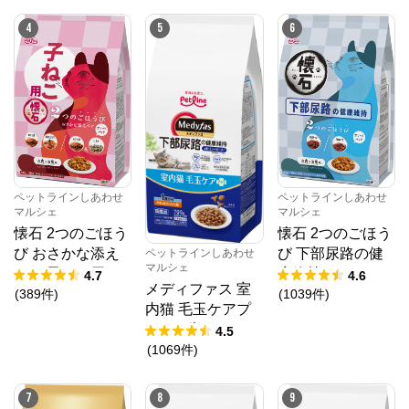
4
5
6
ペットラインしあわせ
ペットラインしあわせ
マルシェ
マルシェ
懐石 2つのごほう
懐石 2つのごほう
び おさかな添え
び 下部尿路の健
ペットラインしあわせ
マルシェ
ペア 子ねこ用
康維持
4.7
4.6
メディファス 室
(
389
件
)
(
1039
件
)
内猫 毛玉ケアプ
ラス 1歳から チキ
4.5
ン＆フィッシュ味
(
1069
件
)
7
8
9