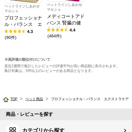
ペットラインしあわせ
ペットラインしあわせ
マルシェ
マルシェ
メディコートアド
プロフェッショナ
バンス 腎臓の健
ル・バランス エ
康維持 7歳頃から
4.4
クストラケア ア
4.3
(
484
件
)
レルゲンケア＆ｐ
(
90
件
)
Hコントロール
健康的な消化をサ
ポート 1歳から
※高評価の順位付けについて
直近2週間で集計したレビューの評価平均が高い商品順に表示されます。
集計対象は、5件以上のレビューがある商品となります。
TOP
ペット用品
商品・レビューを探す
カテゴリから探す