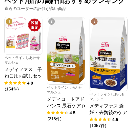
ペット用品の高評価おすすめランキング
直近のユーザーの評価が高い商品
1
2
3
ペットラインしあわせ
マルシェ
メディファス 子
ねこ用お試しセッ
ト [しあわせマル
4.8
ペットラインしあわせ
シェ 数量限定
(
154
件
)
マルシェ
ペットラインしあわせ
品]
メディコートアド
マルシェ
バンス 尿石ケア p
メディファス 避
Hサポート 11歳
妊・去勢後のケア
4.5
から
(
218
件
)
子ねこから10歳
4.5
まで チキン＆フ
(
1057
件
)
ィッシュ味