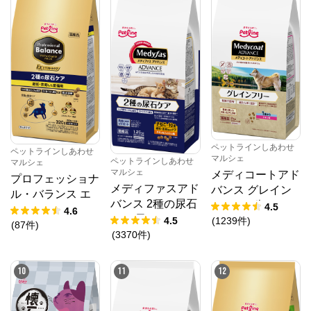
ペットラインしあわせ
ペットラインしあわせ
マルシェ
ペットラインしあわせ
マルシェ
マルシェ
メディコートアド
プロフェッショナ
メディファスアド
バンス グレイン
ル・バランス エ
バンス 2種の尿石
フリー 1歳から チ
4.5
クストラケア ２
4.6
ケア 子ねこから1
キン味
4.5
(
1239
件
)
種の尿石ケア 避
(
87
件
)
0歳まで 避妊・去
(
3370
件
)
妊・去勢した愛猫
勢後のケア チキ
用
ン＆フィッシュ味
10
11
12