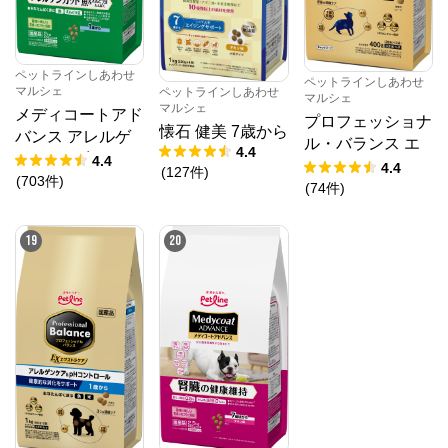
ペットラインしあわせ
ペットラインしあわせ
マルシェ
ペットラインしあわせ
マルシェ
マルシェ
メディコートアド
プロフェッショナ
懐石 健美 7歳から
バンス アレルゲ
ル・バランス エ
4.4
ンカット 魚＆え
4.4
クストラケア pH
4.4
(
127
件
)
んどう豆たんぱく
(
703
件
)
コントロール 避
(
74
件
)
1歳から
妊・去勢した愛猫
用
19
20