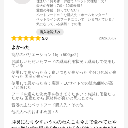
住まい
：
持ち家一戸建て
ペットの種類
：
犬
愛犬の年齢
：
7歳～10歳未満
愛猫の年齢
：
飼っていない
ペットフードの主な購入先
：
ホームセンター
ペットラインのフードについて
：
いま与えている
気になっている病気
：
その他
購入確認済み
5.0
2026.05.07
よかった
商品のバリエーション:
1㎏（500g×2）
お試しいただいたフードの継続利用状況
：
継続して使用し
ている
使用して良かった点
：
食いつきが良かった,小分け包装が良
かった,国産が良かった
使用して悪かった点
：
店頭・ECサイトでの販売価格が高
いと感じた
フードを選んだ決め手を教えてください
：
お試し価格だっ
たから,国産だから,原材料が良いと思ったから
普段の主なペットフード購入先
：
その他
他の人へのおすすめ度
：
8
膵炎になりやすいうちのわんこも今まで食べてたや