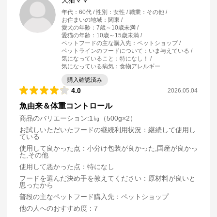
犬猫ママ
年代
：
60代
性別
：
女性
職業
：
その他
お住まいの地域
：
関東
愛犬の年齢
：
7歳～10歳未満
愛猫の年齢
：
10歳～15歳未満
ペットフードの主な購入先
：
ペットショップ
ペットラインのフードについて
：
いま与えている
気になっていること
：
特になし！
気になっている病気
：
食物アレルギー
購入確認済み
4.0
2026.05.04
魚由来＆体重コントロール
商品のバリエーション:
1㎏（500g×2）
お試しいただいたフードの継続利用状況
：
継続して使用し
ている
使用して良かった点
：
小分け包装が良かった,国産が良かっ
た,その他
使用して悪かった点
：
特になし
フードを選んだ決め手を教えてください
：
原材料が良いと
思ったから
普段の主なペットフード購入先
：
ペットショップ
他の人へのおすすめ度
：
7