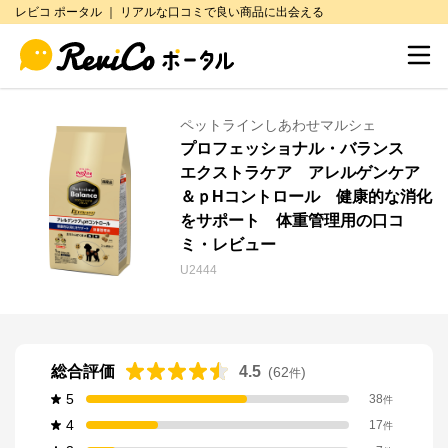
レビコ ポータル ｜ リアルな口コミで良い商品に出会える
ペットラインしあわせマルシェ
プロフェッショナル・バランス
エクストラケア アレルゲンケア
＆ｐHコントロール 健康的な消化
をサポート 体重管理用の口コ
ミ・レビュー
U2444
総合評価
4.5
(
62
)
件
5
38
件
4
17
件