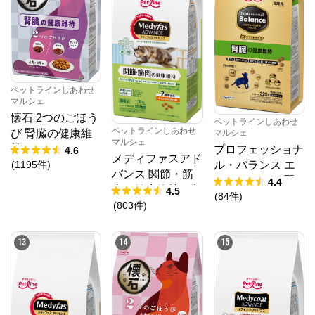
ペットラインしあわせ
マルシェ
懐石 2つのごほう
ペットラインしあわせ
ペットラインしあわせ
び 腎臓の健康維
マルシェ
マルシェ
持
プロフェッショナ
4.6
メディファスアド
ル・バランス エ
(
1195
件
)
バンス 関節・筋
クストラケア 腎
4.4
肉の健康維持 7歳
4.5
臓の健康維持
(
84
件
)
頃から チキン&フ
(
803
件
)
ィッシュ味
13
14
15