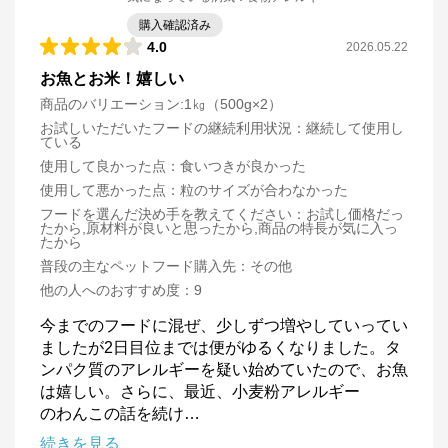
購入確認済み
4.0
2026.05.22
お魚とお米！嬉しい
商品のバリエーション:
1㎏（500g×2）
お試しいただいたフードの継続利用状況
：
継続して使用し
ている
使用して良かった点
：
食いつきが良かった
使用して悪かった点
：
粒のサイズが合わなかった
フードを選んだ決め手を教えてください
：
お試し価格だっ
たから,原材料が良いと思ったから,商品の特長が気に入っ
たから
普段の主なペットフード購入先
：
その他
他の人へのおすすめ度
：
9
今までのフードに混ぜ、少しずつ増やしていってい
ましたが2日目位までは便がゆるくなりました。タ
ンパク質のアレルギーを疑い始めていたので、お魚
は嬉しい。さらに、最近、小麦粉アレルギー

のわんこの話を続け
…
続きを見る