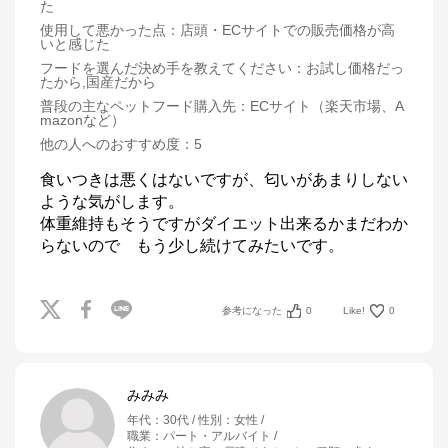
た
使用して悪かった点
：
店頭・ECサイトでの販売価格が高
いと感じた
フードを選んだ決め手を教えてください
：
お試し価格だっ
たから,国産だから
普段の主なペットフード購入先
：
ECサイト（楽天市場、A
mazonなど）
他の人へのおすすめ度
：
5
食いつきは悪くはないですが、匂いがあまりしない
ような気がします。

体重維持もそうですがダイエット出来るかまだわか
らないので　もう少し続けてみたいです。
参考になった
0
Like!
0
みみみ
年代
：
30代
性別
：
女性
職業
：
パート・アルバイト