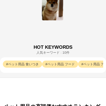
公式ECサイト
※外部サイトが開きます
ペットラインしあわせマルシェ
からのコメント
ペットラインしあわせマルシェ
HOT KEYWORDS
人気キーワード : 10件
ペット用品
食いつき
ペット用品
フード
ペット用品
ア