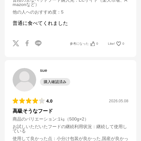
普段の主なペットフード購入先
：
ECサイト（楽天市場、A
mazonなど）
他の人へのおすすめ度
：
5
普通に食べてくれました
参考になった
0
Like!
0
sue
購入確認済み
4.0
2026.05.08
高級そうなフード
商品のバリエーション:
1㎏（500g×2）
お試しいただいたフードの継続利用状況
：
継続して使用し
ている
使用して良かった点
：
小分け包装が良かった,国産が良かっ