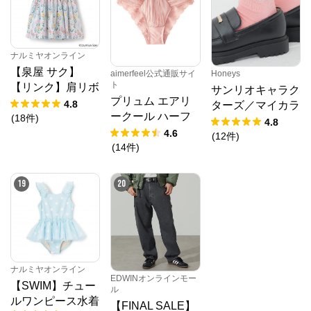
ナルミヤオンライン
【泉屋 サク】
aimerfeel公式通販サイ
Honeys
ト
【リンク】肩リボ
サンリオキャラク
プリュム エアリ
ンフラワーキャッ
4.8
ターズ／マイカラ
ークール ハーフ
トワンピース
(
18
件
)
ーソックス
4.8
バックショーツ
4.6
(
12
件
)
(
14
件
)
19
20
ナルミヤオンライン
EDWINオンラインモー
【SWIM】チュー
ル
ルワンピース水着
【FINAL SALE】