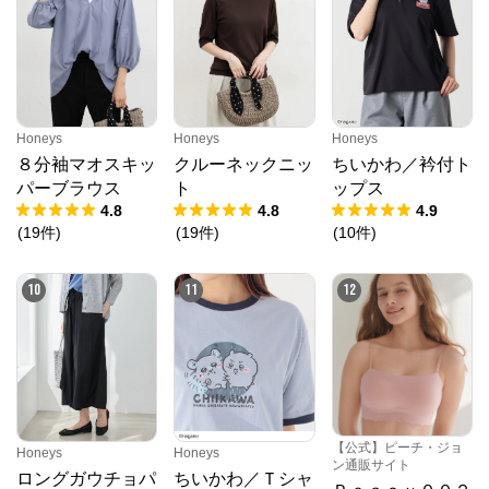
Honeys
Honeys
Honeys
８分袖マオスキッ
クルーネックニッ
ちいかわ／衿付ト
パーブラウス
ト
ップス
4.8
4.8
4.9
(
19
件
)
(
19
件
)
(
10
件
)
10
11
12
【公式】ピーチ・ジョ
Honeys
Honeys
ン通販サイト
ロングガウチョパ
ちいかわ／Ｔシャ