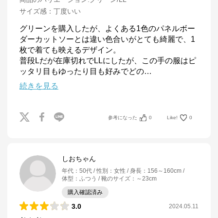
サイズ感
：
丁度いい
グリーンを購入したが、よくある1色のパネルボー
ダーカットソーとは違い色合いがとても綺麗で、1
枚で着ても映えるデザイン。

普段Lだが在庫切れでLLにしたが、この手の服はピ
ッタリ目もゆったり目も好みでどの
…
続きを見る
参考になった
0
Like!
0
しおちゃん
年代
：
50代
性別
：
女性
身長
：
156～160cm
体型
：
ふつう
靴のサイズ
：
～23cm
購入確認済み
3.0
2024.05.11