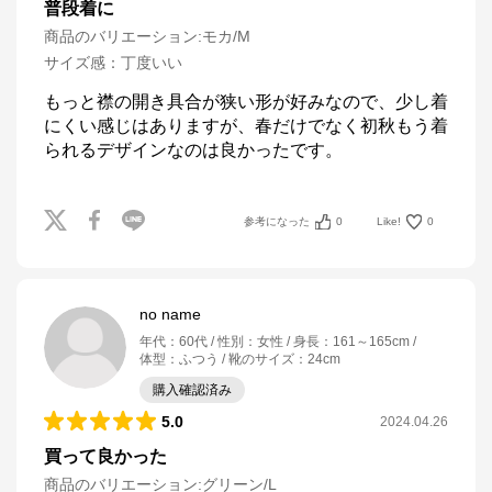
普段着に
商品のバリエーション:
モカ/M
サイズ感
：
丁度いい
もっと襟の開き具合が狭い形が好みなので、少し着
にくい感じはありますが、春だけでなく初秋もう着
られるデザインなのは良かったです。
参考になった
0
Like!
0
no name
年代
：
60代
性別
：
女性
身長
：
161～165cm
体型
：
ふつう
靴のサイズ
：
24cm
購入確認済み
5.0
2024.04.26
買って良かった
商品のバリエーション:
グリーン/L