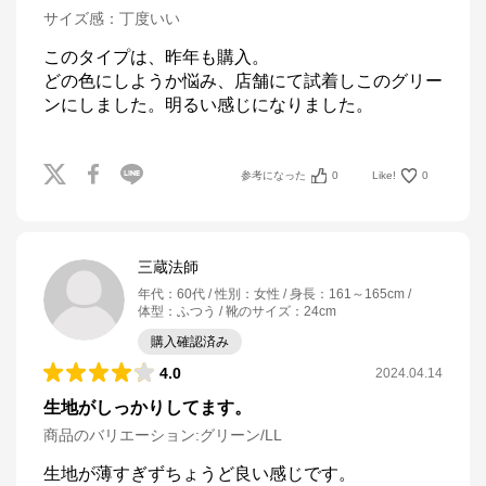
サイズ感
：
丁度いい
このタイプは、昨年も購入。

どの色にしようか悩み、店舗にて試着しこのグリー
ンにしました。明るい感じになりました。
参考になった
0
Like!
0
三蔵法師
年代
：
60代
性別
：
女性
身長
：
161～165cm
体型
：
ふつう
靴のサイズ
：
24cm
購入確認済み
4.0
2024.04.14
生地がしっかりしてます。
商品のバリエーション:
グリーン/LL
生地が薄すぎずちょうど良い感じです。
