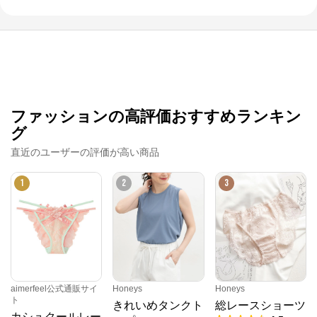
ファッションの高評価おすすめランキン
グ
直近のユーザーの評価が高い商品
1
2
3
クロスプラス オンラインストア
公式ECサイト
※外部サイトが開きます
aimerfeel公式通販サイ
Honeys
Honeys
ト
きれいめタンクト
総レースショーツ
カシュクールレー