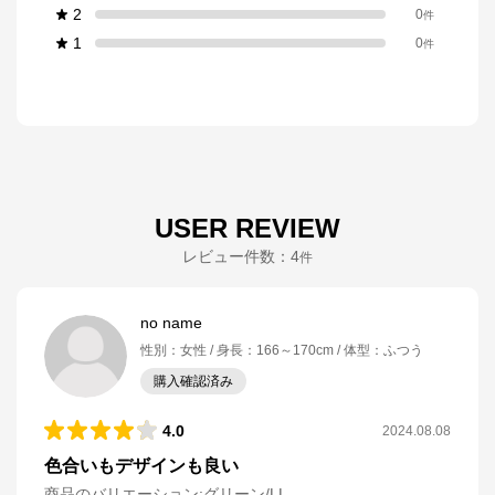
2
0
件
1
0
件
USER REVIEW
レビュー件数：
4
件
no name
性別
：
女性
身長
：
166～170cm
体型
：
ふつう
購入確認済み
4.0
2024.08.08
色合いもデザインも良い
商品のバリエーション:
グリーン/LL