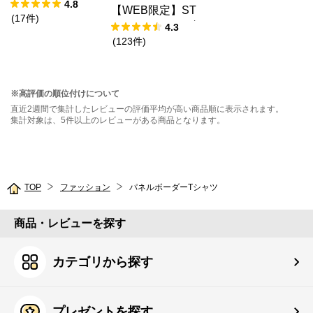
4.8
【WEB限定】ST
(
17
件
)
EPMARK ルーズ
4.3
ペインターパンツ
(
123
件
)
※高評価の順位付けについて
直近2週間で集計したレビューの評価平均が高い商品順に表示されます。
集計対象は、5件以上のレビューがある商品となります。
TOP
ファッション
パネルボーダーTシャツ
商品・レビューを探す
カテゴリから探す
プレゼントを探す