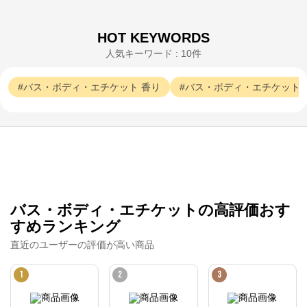
JILL STUART
HOT KEYWORDS
人気キーワード : 10件
公式ECサイト
バス・ボディ・エチケット
香り
バス・ボディ・エチケット
※外部サイトが開きます
JILL STUART
からのコメント
コーセーグループのオフィシャルWebサイトです。コ
ーセーグループが展開する商品情報をはじめ、キャン
ペーン情報や毎日の美活動に役立つ情報をお届け。ま
た、コーセー商品をご購入いただくことができます。
バス・ボディ・エチケットの高評価おす
すめランキング
直近のユーザーの評価が高い商品
1
2
3