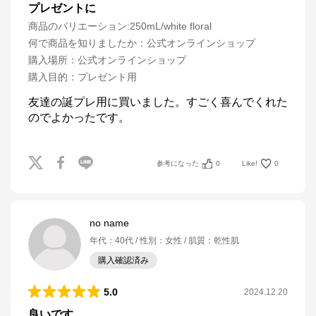
プレゼントに
商品のバリエーション:
250mL/white floral
何で商品を知りましたか
：
公式オンラインショップ
購入場所
：
公式オンラインショップ
購入目的
：
プレゼント用
友達の誕プレ用に買いました。すごく喜んでくれた
のでよかったです。
参考になった
0
Like!
0
no name
年代
：
40代
性別
：
女性
肌質
：
乾性肌
購入確認済み
5.0
2024.12.20
良いです