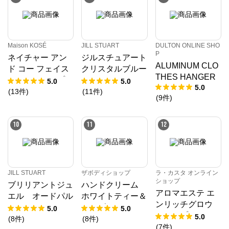
Maison KOSÉ
JILL STUART
DULTON ONLINE SHO
P
ネイチャー アン
ジルスチュアート
ALUMINUM CLO
ド コー フェイス
クリスタルブルー
THES HANGER
＆ハンドソープ
ム スノー オード
5.0
5.0
5.0
＜2L つめかえ用
パルファン
(
13
件
)
(
11
件
)
(
9
件
)
＞（300mLつめか
えボトル1個付
10
11
12
き）
JILL STUART
ザボディショップ
ラ・カスタ オンライン
ショップ
ブリリアントジュ
ハンドクリーム
アロマエステ エ
エル オードパル
ホワイトティー＆
ンリッチグロウ
ファン
エルダーフラワー
5.0
5.0
ディープマスク
5.0
(
8
件
)
(
8
件
)
デビューセット
(
7
件
)