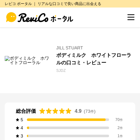
レビコ ポータル ｜ リアルな口コミで良い商品に出会える
JILL STUART
ボディミルク ホワイトフローラ
ルの口コミ・レビュー
SJDZ
総合評価
4.9
(
73
)
件
5
70
件
4
2
件
3
1
件