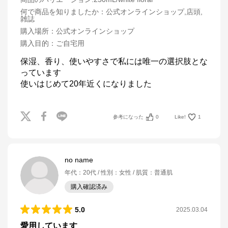
何で商品を知りましたか
：
公式オンラインショップ,店頭,
雑誌
購入場所
：
公式オンラインショップ
購入目的
：
ご自宅用
保湿、香り、使いやすさで私には唯一の選択肢とな
っています

使いはじめて20年近くになりました
参考になった
0
Like!
1
no name
年代
：
20代
性別
：
女性
肌質
：
普通肌
購入確認済み
5.0
2025.03.04
愛用しています