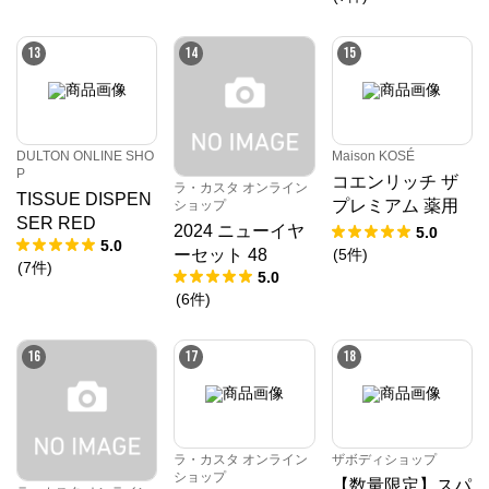
13
14
15
DULTON ONLINE SHO
Maison KOSÉ
P
コエンリッチ ザ
ラ・カスタ オンライン
TISSUE DISPEN
プレミアム 薬用
ショップ
SER RED
リンクルホワイト
2024 ニューイヤ
5.0
5.0
ハンドクリーム
(
5
件
)
ーセット 48
(
7
件
)
蜜桃の香り
5.0
(
6
件
)
16
17
18
ラ・カスタ オンライン
ザボディショップ
ショップ
【数量限定】スパ