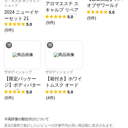
ラ・カスタ オンライン
アロマエステ ス
オブザワールド
ショップ
キャルプ リペア
ブリスフルギフト
2024 ニューイヤ
5.0
エッセンス 限定
5.0
DX
(
5
件
)
ーセット 21
セット
(
5
件
)
5.0
(
5
件
)
19
20
ザボディショップ
ザボディショップ
【限定パッケー
【箱付き】ホワイ
ジ】ボディバター
トムスク オード
ST（香り：スト
トワレ
5.0
5.0
ロベリー）
(
5
件
)
(
4
件
)
※高評価の順位付けについて
直近2週間で集計したレビューの評価平均が高い商品順に表示されます。