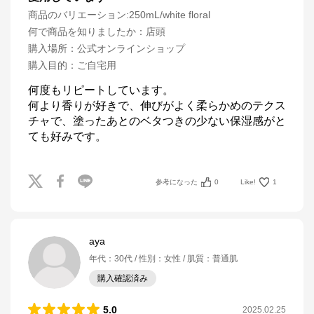
商品のバリエーション:
250mL/white floral
何で商品を知りましたか
：
店頭
購入場所
：
公式オンラインショップ
購入目的
：
ご自宅用
何度もリピートしています。

何より香りが好きで、伸びがよく柔らかめのテクス
チャで、塗ったあとのベタつきの少ない保湿感がと
ても好みです。
参考になった
0
Like!
1
aya
年代
：
30代
性別
：
女性
肌質
：
普通肌
購入確認済み
5.0
2025.02.25