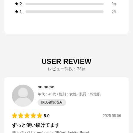
2
0
件
1
0
件
USER REVIEW
レビュー件数：
73
件
no name
年代
：
40代
性別
：
女性
肌質
：
乾性肌
購入確認済み
5.0
2025.05.06
ずっと使い続けてます
商品のバリエーション:
250mL/white floral