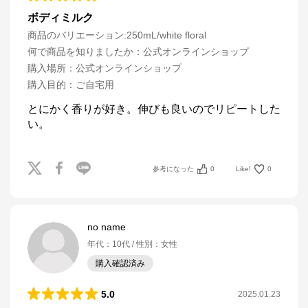
ボディミルク
商品のバリエーション:
250mL/white floral
何で商品を知りましたか
：
公式オンラインショップ
購入場所
：
公式オンラインショップ
購入目的
：
ご自宅用
とにかく香りが好き。伸びも良いのでリピートした
い。
参考になった
0
Like!
0
no name
年代
：
10代
性別
：
女性
購入確認済み
5.0
2025.01.23