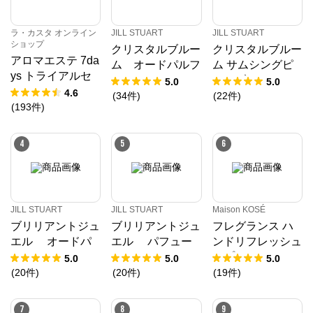
ラ・カスタ オンライン
JILL STUART
JILL STUART
ショップ
クリスタルブルー
クリスタルブルー
アロマエステ 7da
ム オードパルフ
ム サムシングピ
ys トライアルセ
ァン ドレスドエ
ュアブルー パフ
5.0
5.0
ット 11
4.6
ディション
ュームド ハンド
(
34
件
)
(
22
件
)
(
193
件
)
エッセンス
4
5
6
JILL STUART
JILL STUART
Maison KOSÉ
ブリリアントジュ
ブリリアントジュ
フレグランス ハ
エル オードパ
エル パフュー
ンドリフレッシュ
ルファン ロー
ムド ハンドクリ
スプレー
5.0
5.0
5.0
ラーボール
ーム
(
20
件
)
(
20
件
)
(
19
件
)
7
8
9