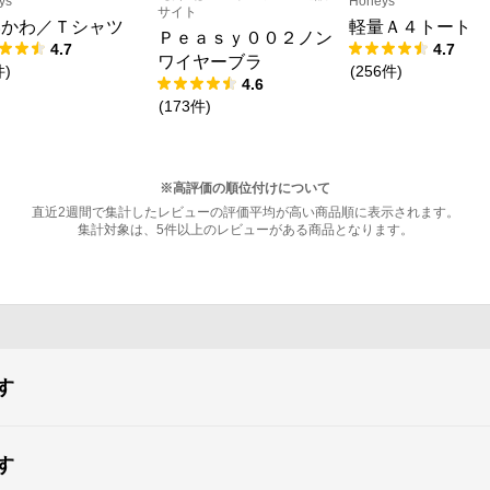
ys
Honeys
サイト
いかわ／Ｔシャツ
軽量Ａ４トート
Ｐｅａｓｙ００２ノン
4.7
4.7
ワイヤーブラ
件
)
(
256
件
)
4.6
(
173
件
)
※高評価の順位付けについて
直近2週間で集計したレビューの評価平均が高い商品順に表示されます。
集計対象は、5件以上のレビューがある商品となります。
す
す