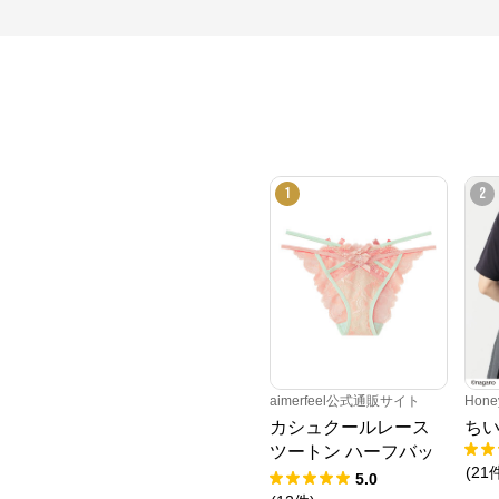
1
2
aimerfeel公式通販サイト
Hone
カシュクールレース
ち
ツートン ハーフバッ
(
21
クショーツ
5.0