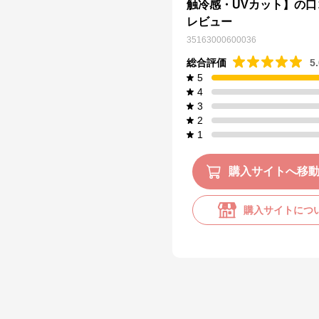
触冷感・UVカット】の口
レビュー
35163000600036
総合評価
5
5
4
3
2
1
購入サイトへ移
購入サイトにつ