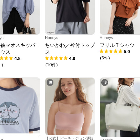
N.O.R.C (ノーク)、JUNKO SHIMADA (ジュンコシマダ) 、ATSURO TAYAMA
（アツロウ タヤマ）、

ALPHA CUBIC (アルファーキュービック)、DECOY (デコイ)、Petit Honfleur 
(プチオンフルール)、

DERMASHARE (ダーマシェア)など、20 代～ 40 代の大人女子ブランドを中
心に、多くの人気ブランドをラインナップ。

レディースファッションを中心に、ライフスタイルを豊かにするオリジナルア
ys
Honeys
Honeys
イテムをご提案します。
分袖マオスキッパー
ちいかわ／衿付トップ
フリルＴシャツ
5.0
ラウス
ス
(
6
件
)
4.8
4.9
件
)
(
10
件
)
18
19
【公式】ピーチ・ジョン通販