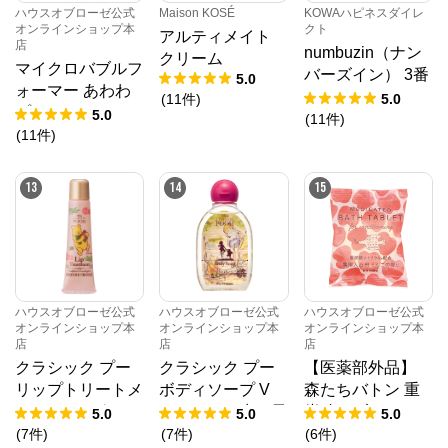
ハウスオブローゼ公式
Maison KOSÉ
KOWAハピネスダイレ
オンラインショップ本
クト
アルティメイト
店
numbuzin（ナン
クリーム
マイクロバブルフ
バーズイン） 3番
5.0
ォーマー あわわ
すべすべキメケア
(
11
件
)
5.0
プレシャス ホワ
5.0
シートマスク
(
11
件
)
イト
(
11
件
)
13
14
15
ハウスオブローゼ公式
ハウスオブローゼ公式
ハウスオブローゼ公式
オンラインショップ本
オンラインショップ本
オンラインショップ本
店
店
店
クラシック プー
クラシック プー
【医薬部外品】
リップトリートメ
ボディソープ V
森たちバトン 重
ント GE（グレー
（すみれと赤い果
炭酸タブレット
5.0
5.0
5.0
プフルーツ＆ユー
実の香り） 200
りんごの香り
(
7
件
)
(
7
件
)
(
6
件
)