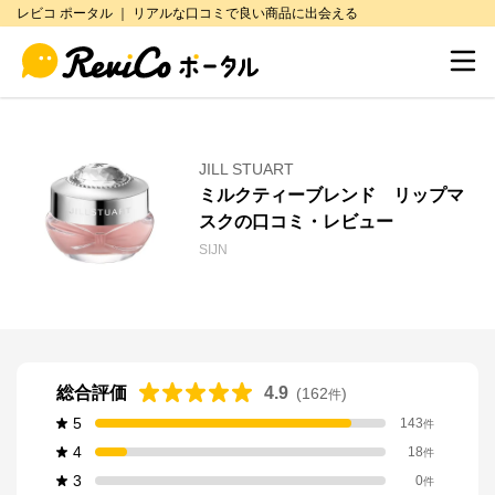
レビコ ポータル ｜ リアルな口コミで良い商品に出会える
JILL STUART
ミルクティーブレンド リップマ
スクの口コミ・レビュー
SIJN
総合評価
4.9
(
162
)
件
5
143
件
4
18
件
3
0
件