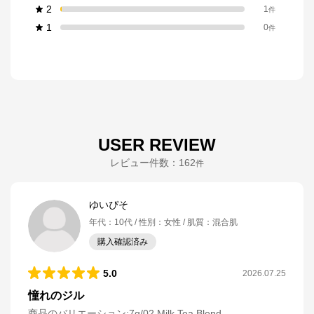
2
1
件
1
0
件
USER REVIEW
レビュー件数：
162
件
ゆいぴそ
年代
：
10代
性別
：
女性
肌質
：
混合肌
購入確認済み
5.0
2026.07.25
憧れのジル
商品のバリエーション:
7g/02 Milk Tea Blend