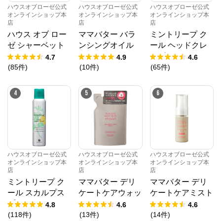
ハウスオブローゼ公式
ハウスオブローゼ公式
ハウスオブローゼ公式
オンラインショップ本
オンラインショップ本
オンラインショップ本
店
店
店
ハウス オブ ロー
ママバター バラ
ミントリープ ク
ゼ シャーベット
ンシングオイル
ール ヘッドクレ
ローション 95g
20mL
ンズ 200g
4.7
4.9
4.6
(
85
件
)
(
10
件
)
(
65
件
)
4
5
6
ハウスオブローゼ公式
ハウスオブローゼ公式
ハウスオブローゼ公式
オンラインショップ本
オンラインショップ本
オンラインショップ本
店
店
店
ミントリープ ク
ママバター デリ
ママバター デリ
ール スカルプス
ケートケアウォッ
ケートケアミスト
プレー 100g
シュ 90mL （レ
リフレッシュ 3
4.8
4.6
4.6
フィル）
0mL
(
118
件
)
(
13
件
)
(
14
件
)