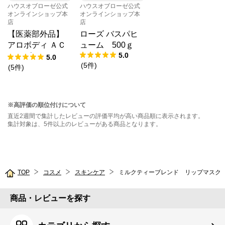
ハウスオブローゼ公式
ハウスオブローゼ公式
オンラインショップ本
オンラインショップ本
店
店
【医薬部外品】
ローズ バスパヒ
アロボディ ＡＣ
ューム 500ｇ
5.0
パウダーイン ミ
5.0
(
5
件
)
スト 150g
(
5
件
)
※高評価の順位付けについて
直近2週間で集計したレビューの評価平均が高い商品順に表示されます。
集計対象は、5件以上のレビューがある商品となります。
TOP
コスメ
スキンケア
ミルクティーブレンド リップマスク
商品・レビューを探す