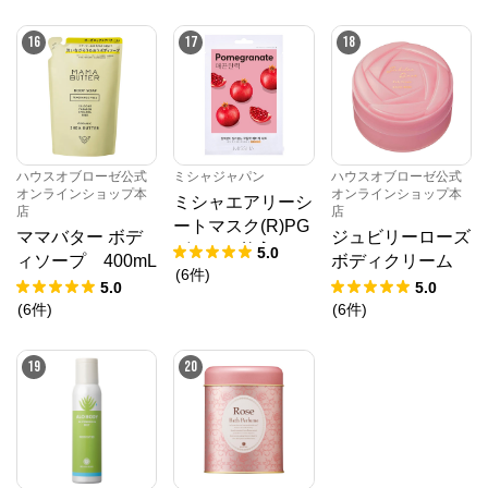
カリの香り） 7.
mL
〔チャーリータブ
5g
レット〕 40g
16
17
18
ハウスオブローゼ公式
ミシャジャパン
ハウスオブローゼ公式
オンラインショップ本
オンラインショップ本
ミシャエアリーシ
店
店
ートマスク(R)PG
ママバター ボデ
ジュビリーローズ
ザクロ[1枚入り/1
5.0
ィソープ 400mL
ボディクリーム
9ml]ampouletype
(
6
件
)
（レフィル）
130g
5.0
5.0
(
6
件
)
(
6
件
)
19
20