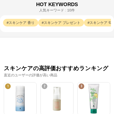
HOT KEYWORDS
人気キーワード : 10件
スキンケア
香り
スキンケア
プレゼント
スキンケア
匂
JILL STUART
公式ECサイト
※外部サイトが開きます
スキンケアの高評価おすすめランキング
直近のユーザーの評価が高い商品
JILL STUART
からのコメント
1
コーセーグループのオフィシャルWebサイトです。コ
2
3
ーセーグループが展開する商品情報をはじめ、キャン
ペーン情報や毎日の美活動に役立つ情報をお届け。ま
た、コーセー商品をご購入いただくことができます。