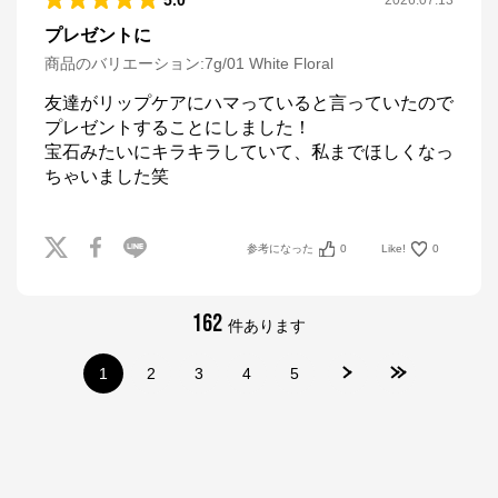
5.0
2026.07.13
プレゼントに
商品のバリエーション:
7g/01 White Floral
友達がリップケアにハマっていると言っていたので
プレゼントすることにしました！

宝石みたいにキラキラしていて、私までほしくなっ
ちゃいました笑
参考になった
0
Like!
0
162
件あります
1
2
3
4
5