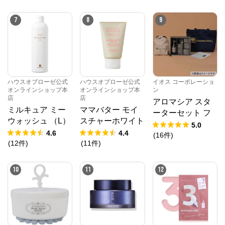
7
8
9
ハウスオブローゼ公式
ハウスオブローゼ公式
イオス コーポレーショ
オンラインショップ本
オンラインショップ本
ン
店
店
アロマシア スタ
ミルキュア ミー
ママバター モイ
ーターセット フ
ウォッシュ （L）
スチャーホワイト
ルラインセット A
5.0
375mL
クリーム 40g
4.6
4.4
Cシリーズ7種 ト
(
16
件
)
(
12
件
)
(
11
件
)
ートバッグ ラッ
ピングバッグ パ
ンフレット
10
11
12