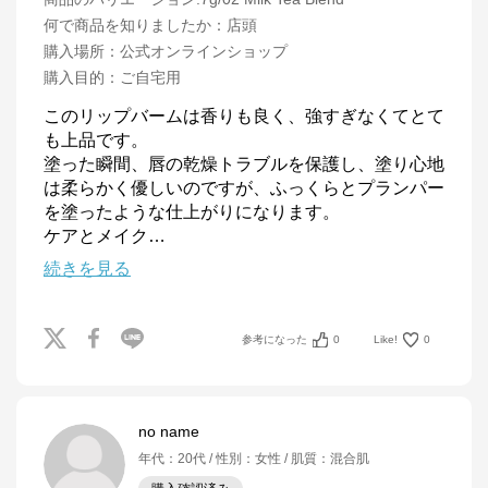
何で商品を知りましたか
：
店頭
購入場所
：
公式オンラインショップ
購入目的
：
ご自宅用
このリップバームは香りも良く、強すぎなくてとて
も上品です。

塗った瞬間、唇の乾燥トラブルを保護し、塗り心地
は柔らかく優しいのですが、ふっくらとプランパー
を塗ったような仕上がりになります。

ケアとメイク
…
続きを見る
参考になった
0
Like!
0
no name
年代
：
20代
性別
：
女性
肌質
：
混合肌