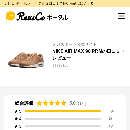
レビコ ポータル ｜ リアルな口コミで良い商品に出会える
メガスポーツ公式サイト
NIKE AIR MAX 90 PRMの口コミ・
レビュー
84823129
総合評価
5.0
(
1
)
件
5
1
件
4
0
件
3
0
件