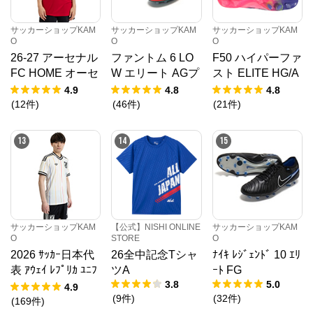
サッカーショップKAM
サッカーショップKAM
サッカーショップKAM
O
O
O
26-27 アーセナル
ファントム 6 LO
F50 ハイパーファ
FC HOME オーセ
W エリート AGプ
スト ELITE HG/A
ンティックユニフ
ロ EH
G JAPAN
4.9
4.8
4.8
ォーム
(
12
件
)
(
46
件
)
(
21
件
)
13
14
15
サッカーショップKAM
【公式】NISHI ONLINE
サッカーショップKAM
O
STORE
O
2026 ｻｯｶｰ日本代
26全中記念Tシャ
ﾅｲｷ ﾚｼﾞｪﾝﾄﾞ 10 ｴﾘ
表 ｱｳｪｲ ﾚﾌﾟﾘｶ ﾕﾆﾌ
ツA
ｰﾄ FG
3.8
5.0
ｫｰﾑ
4.9
(
9
件
)
(
32
件
)
(
169
件
)