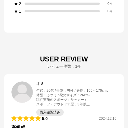
2
0
件
1
0
件
USER REVIEW
レビュー件数：
1
件
オミ
年代
：
20代
性別
：
男性
身長
：
166～170cm
体型
：
ふつう
靴のサイズ
：
26cm
現在実施のスポーツ
：
サッカー
スポーツ・アウトドア歴
：
3年以上
購入確認済み
5.0
2024.12.16
高級感