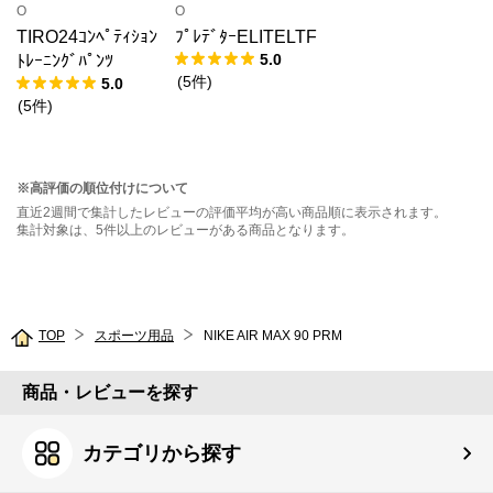
O
O
TIRO24ｺﾝﾍﾟﾃｨｼｮﾝ
ﾌﾟﾚﾃﾞﾀｰELITELTF
5.0
ﾄﾚｰﾆﾝｸﾞﾊﾟﾝﾂ
(
5
件
)
5.0
(
5
件
)
※高評価の順位付けについて
直近2週間で集計したレビューの評価平均が高い商品順に表示されます。
集計対象は、5件以上のレビューがある商品となります。
TOP
スポーツ用品
NIKE AIR MAX 90 PRM
商品・レビューを探す
カテゴリから探す