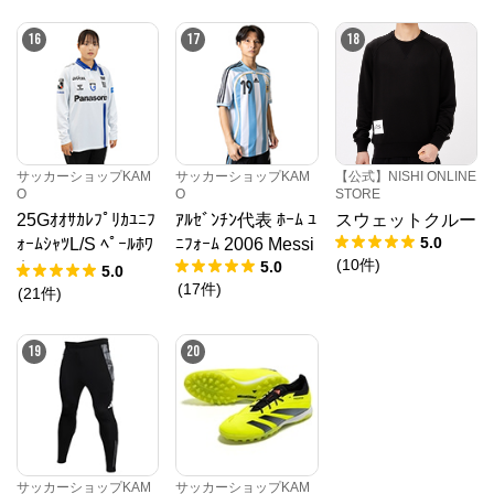
16
17
18
サッカーショップKAM
サッカーショップKAM
【公式】NISHI ONLINE
O
O
STORE
25Gｵｵｻｶﾚﾌﾟﾘｶﾕﾆﾌ
ｱﾙｾﾞﾝﾁﾝ代表 ﾎｰﾑ ﾕ
スウェットクルー
5.0
ｫｰﾑｼｬﾂL/S ﾍﾟｰﾙﾎﾜ
ﾆﾌｫｰﾑ 2006 Messi
(
10
件
)
5.0
ｲﾄ
5.0
(
17
件
)
(
21
件
)
19
20
サッカーショップKAM
サッカーショップKAM