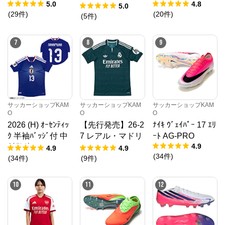
5.0
4.8
ォーム
5.0
(
29
件
)
(
20
件
)
(
5
件
)
7
8
9
メガスポーツ公式サイト
公式ECサイト
サッカーショップKAM
サッカーショップKAM
サッカーショップKAM
O
O
O
2026 (H) ｵｰｾﾝﾃｨｯ
【先行発売】26-2
ﾅｲｷ ｳﾞｪｲﾊﾟｰ 17 ｴﾘ
※外部サイトが開きます
ｸ 半袖ﾊﾞｯｼﾞ付 中
7 レアル・マドリ
ｰﾄ AG-PRO
4.9
村敬斗
ード AWAY ユニ
4.9
4.9
メガスポーツ公式サイト
からのコメント
(
34
件
)
フォーム
(
34
件
)
(
9
件
)
スポーツ・アウトドア用品ならスポーツオーソリテ
ィ。ランニング、野球、サッカー、バスケ、ライトレ
ジャーと各ブランドの新商品を多数ご紹介！
10
11
12