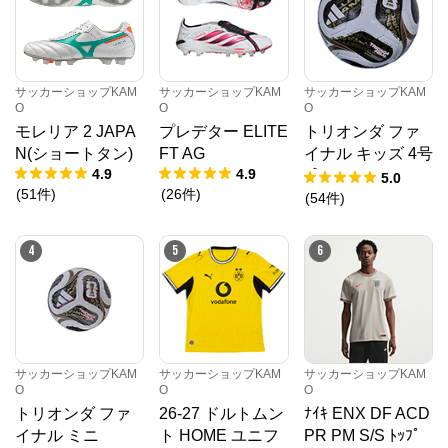
サッカーショップKAM
サッカーショップKAM
サッカーショップKAM
O
O
O
モレリア 2 JAPA
プレデター ELITE
トリオンダ ファ
N(ショートタン)
FT AG
イナル キッズ 4号
4.9
4.9
球
5.0
(
51
件
)
(
26
件
)
(
54
件
)
4
5
6
サッカーショップKAM
サッカーショップKAM
サッカーショップKAM
O
O
O
トリオンダ ファ
26-27 ドルトムン
ﾅｲｷ ENX DF ACD
イナル ミニ
ト HOME ユニフ
PR PM S/S ﾄｯﾌﾟ