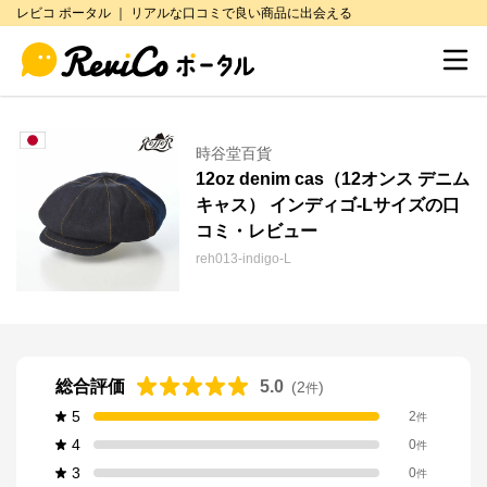
レビコ ポータル ｜ リアルな口コミで良い商品に出会える
時谷堂百貨
12oz denim cas（12オンス デニム
キャス） インディゴ-Lサイズの口
コミ・レビュー
reh013-indigo-L
総合評価
5.0
(
2
)
件
5
2
件
4
0
件
3
0
件