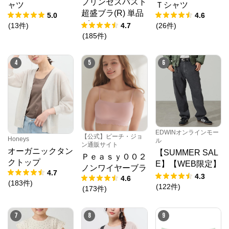
プリンセスバスト
ャツ
Ｔシャツ
※外部サイトが開きます
超盛ブラ(R) 単品
5.0
4.6
ブラジャー
(
13
件
)
4.7
(
26
件
)
時谷堂百貨
からのコメント
(
185
件
)
時谷堂百貨は、パナマハット、フェルトハット、中折
れハット、ハンチング、ベレー帽など上質でおしゃれ
な紳士帽を数多く取り揃える帽子専門店です。
4
5
6
EDWINオンラインモー
【公式】ピーチ・ジョ
Honeys
ル
ン通販サイト
オーガニックタン
【SUMMER SAL
Ｐｅａｓｙ００２
クトップ
E】【WEB限定】
ノンワイヤーブラ
4.7
STEPMARK ルー
4.3
4.6
(
183
件
)
ズペインターパン
(
122
件
)
(
173
件
)
ツ
7
8
9