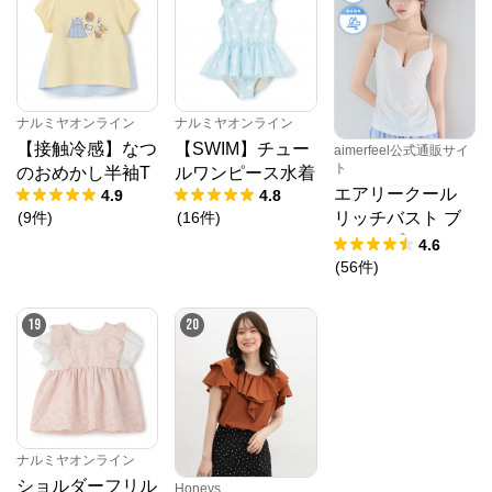
ナルミヤオンライン
ナルミヤオンライン
【接触冷感】なつ
【SWIM】チュー
aimerfeel公式通販サイ
ト
のおめかし半袖T
ルワンピース水着
エアリークール
4.9
4.8
(
9
件
)
(
16
件
)
リッチバスト ブ
ラトップ (ワイヤ
4.6
ー入り)
(
56
件
)
19
20
ナルミヤオンライン
ショルダーフリル
Honeys