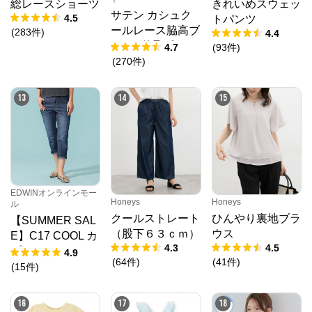
総レースショーツ
きれいめスウェッ
サテン カシュク
4.5
トパンツ
ールレース脇高ブ
(
283
件
)
4.4
ラ(R) 単品ブラジ
4.7
(
93
件
)
ャー
(
270
件
)
13
14
15
EDWINオンラインモー
Honeys
Honeys
ル
クールストレート
ひんやり裏地ブラ
【SUMMER SAL
（股下６３ｃｍ）
ウス
E】C17 COOL カ
4.3
4.5
プリ デニムパン
4.9
(
64
件
)
(
41
件
)
ツ【涼】
(
15
件
)
16
17
18