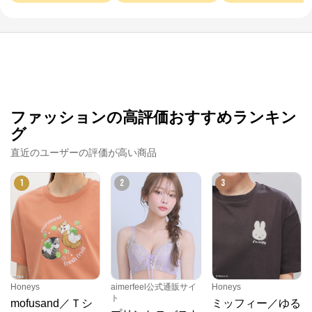
ファッションの高評価おすすめランキン
グ
直近のユーザーの評価が高い商品
1
2
3
時谷堂百貨
公式ECサイト
Honeys
aimerfeel公式通販サイ
Honeys
ト
mofusand／Ｔシ
ミッフィー／ゆる