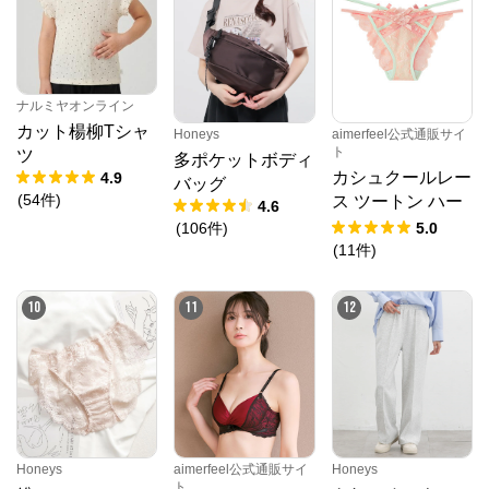
ナルミヤオンライン
カット楊柳Tシャ
Honeys
aimerfeel公式通販サイ
ト
ツ
多ポケットボディ
カシュクールレー
4.9
バッグ
(
54
件
)
ス ツートン ハー
4.6
フバックショーツ
(
106
件
)
5.0
(
11
件
)
10
11
12
Honeys
aimerfeel公式通販サイ
Honeys
ト