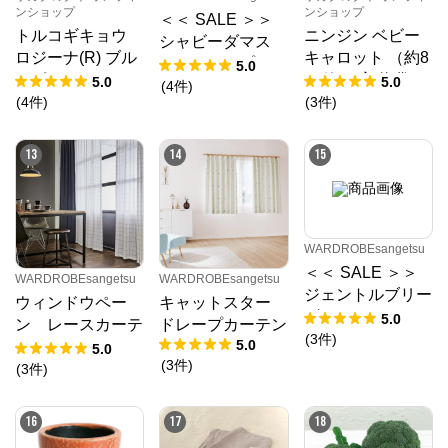
ンショップ
ンショップ
＜＜ SALE ＞＞
トルコギキョウ
ニンジン ベビー
シャビーダマス
ロジーナ(R) ブル
キャロット （約8
ク ドレープカー
5.0
ーピコティー (ve
00粒） 実咲 袋
5.0
5.0
テン
(
4
件
)
r.2) （PS約35
(
4
件
)
(
3
件
)
粒） 袋
13
14
15
WARDROBEsangetsu
＜＜ SALE ＞＞
WARDROBEsangetsu
WARDROBEsangetsu
ジェントルブリー
ウィンドウペー
キャットスター
ズ チョコ／レー
5.0
ン レースカーテ
ドレープカーテン
スカーテンライト
(
3
件
)
5.0
ン
5.0
ウェーブ 幅301
(
3
件
)
(
3
件
)
～400㎝ 丈141
～180㎝
16
17
18