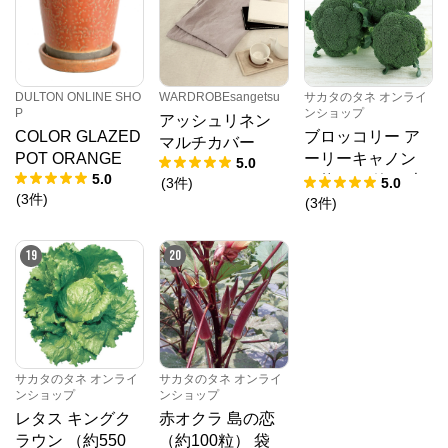
DULTON ONLINE SHO
WARDROBEsangetsu
サカタのタネ オンライ
P
ンショップ
アッシュリネン
COLOR GLAZED
ブロッコリー ア
マルチカバー
POT ORANGE
ーリーキャノン
5.0
5.0
（約2000粒） 大
(
3
件
)
5.0
(
3
件
)
袋
(
3
件
)
19
20
サカタのタネ オンライ
サカタのタネ オンライ
ンショップ
ンショップ
レタス キングク
赤オクラ 島の恋
ラウン （約550
（約100粒） 袋