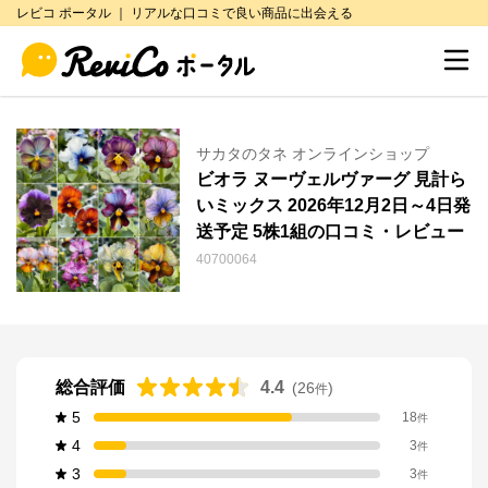
レビコ ポータル ｜ リアルな口コミで良い商品に出会える
サカタのタネ オンラインショップ
ビオラ ヌーヴェルヴァーグ 見計ら
いミックス 2026年12月2日～4日発
送予定 5株1組の口コミ・レビュー
40700064
総合評価
4.4
(
26
)
件
5
18
件
4
3
件
3
3
件