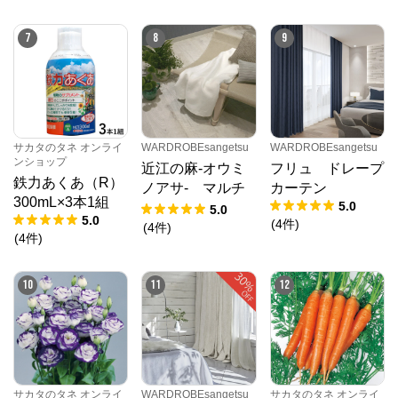
7
8
9
サカタのタネ オンライ
WARDROBEsangetsu
WARDROBEsangetsu
ンショップ
近江の麻-オウミ
フリュ ドレープ
鉄力あくあ（R）
ノアサ- マルチ
カーテン
300mL×3本1組
5.0
カバー
5.0
5.0
(
4
件
)
(
4
件
)
(
4
件
)
10
11
12
サカタのタネ オンライ
WARDROBEsangetsu
サカタのタネ オンライ