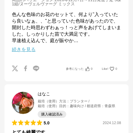
1組/ヌーヴェルヴァーグ ミックス
色んな色味のお花のセットて、何より"入っていた
ら良いなぁ、、"と思っていた色味があったので、
開封した時思わずわぁっ！っと声をあげてしまいま
した。しっかりした苗で大満足です。

早速植え込んで、庭が賑やか
…
続きを見る
参考になった
0
Like!
0
はなこ
栽培（使用）方法
：
プランター
栽培（使用）目的
：
趣味向け
都道府県
：
青森県
購入確認済み
5.0
2024.12.08
とても綺麗です