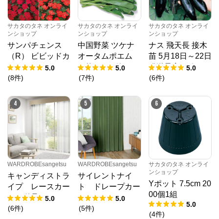
サカタのタネ オンライ
サカタのタネ オンライ
サカタのタネ オンライ
ンショップ
ンショップ
ンショップ
サンパチェンス
中国野菜 ツケナ
ナス 飛天長 接木
（R） ビビッドカ
オータムポエム
苗 5月18日～22日
ラー 3種セット 4
（約19000粒） 1
発送予定 6ポット
5.0
5.0
5.0
月6日～10日発送
dL 袋
1組
(
8
件
)
(
7
件
)
(
6
件
)
予定 6株（3種×2
株）1組
4
5
6
WARDROBEsangetsu
WARDROBEsangetsu
サカタのタネ オンライ
ンショップ
キャンディストラ
サイレントナイ
Yポット 7.5cm 20
イプ レースカー
ト ドレープカー
00個1組
テン単品
テン
5.0
5.0
5.0
(
6
件
)
(
5
件
)
(
4
件
)