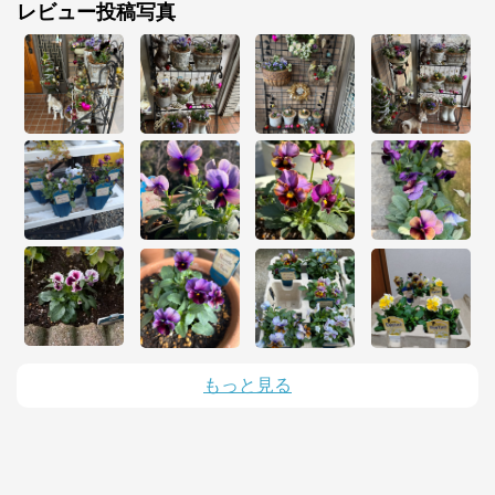
レビュー投稿写真
サカタのタネ オンラインショップ
公式ECサイト
※外部サイトが開きます
サカタのタネ オンラインショップ
からのコメ
ント
サカタのタネ オンラインショップ

https://sakata-netshop.com/shop/default.aspx

創業100年以上の国内最大手種苗メーカー、サカタの
タネが運営するオンラインショップです。花と野菜、
もっと見る
園芸用品を中心に、ガーデニングを愛好される皆様の
お役に立つ商品を多数ご紹介しています！