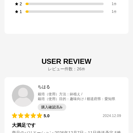
2
1
件
1
1
件
USER REVIEW
レビュー件数：
26
件
ちはる
栽培（使用）方法
：
鉢植え
栽培（使用）目的
：
趣味向け
都道府県
：
愛知県
購入確認済み
5.0
2024.12.09
大満足です
商品のバリエーション:
2026年12月7日～11日発送予定 5株