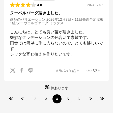
4.0
2024.12.07
ヌーベルバーグ届きました。
商品のバリエーション:
2026年12月7日～11日発送予定 5株
1組/ヌーヴェルヴァーグ ミックス
こんにちは、とても良い苗が届きました。

微妙なグラデーションの色合いで素敵です。

田舎では簡単に手に入らないので、とても嬉しいで
す。

シックな寄せ植えを作りたいです。
参考になった
0
Like!
0
26
件あります
2
3
4
5
6