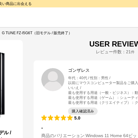
で良い商品に出会える
G TUNE FZ-I5G6T（旧モデル / 販売終了）
USER REVIE
レビュー件数：
21
件
ゴンザレス
年代
：
40代
性別
：
男性
以前にマウスコンピューター製品をご購
いいえ
最も使用する用途（一般・ビジネス）
：
動
最も使用する用途（ゲーム）
：
シューティ
最も使用する用途（クリエイティブ）
：
購入確認済み
5.0
-
デル /
商品のバリエーション:
Windows 11 Home 64ビ