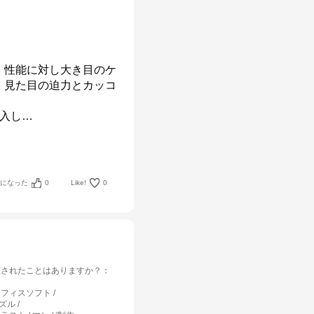
。性能に対し大き目のケ
、見た目の迫力とカッコ
入し
…
考になった
0
Like!
0
入されたことはありますか？
：
オフィスソフト
パズル