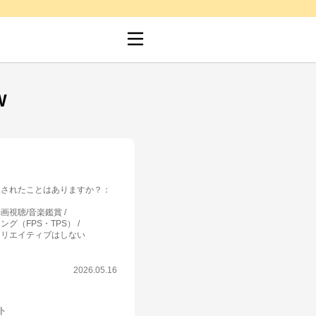
W
入されたことはありますか？
：
画視聴/音楽鑑賞
ング（FPS・TPS）
クリエイティブはしない
2026.05.16
ット