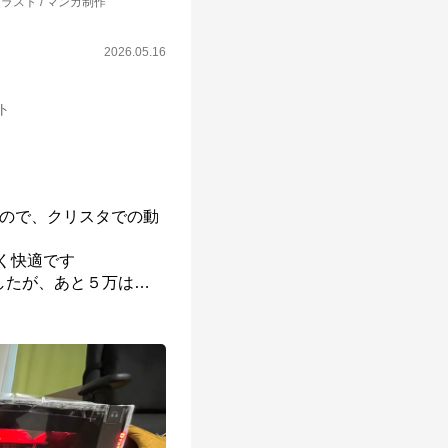
ラスト / マンガ制作
2026.05.16
ット
たので、クリスタでの動
く快適です

したが、あと５万は
…