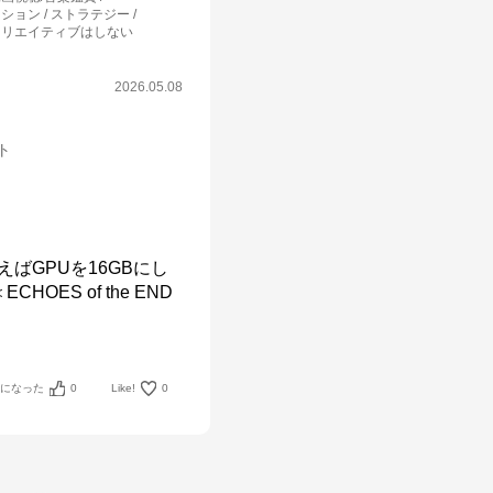
ション / ストラテジー
クリエイティブはしない
2026.05.08
ット
ばGPUを16GBにし
ES of the END
考になった
0
Like!
0