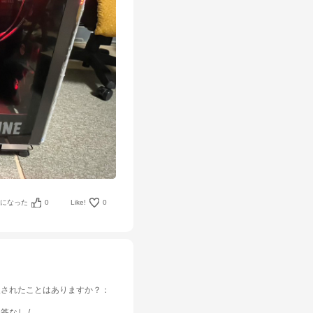
考になった
0
Like!
0
入されたことはありますか？
：
回答なし