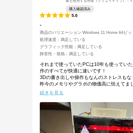
最も使用する用途（クリエイティブ）
：
イ
購入確認済み
5.0
-
商品のバリエーション:
Windows 11 Home 64ビ
処理速度
：
満足している
グラフィック性能
：
満足している
静音性・発熱
：
満足している
それまで使っていたPCは10年も使ってい
作のすべてが快適に速いです！

3Dの書き出しや操作もなんのストレスもな
昨今のメモリやグラボの物価高に怯えてま
続きを見る