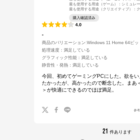
最も使用する用途（ゲーム）
：
シミュレー
最も使用する用途（クリエイティブ）
：
購入確認済み
4.0
-
商品のバリエーション:
Windows 11 Home 64ビ
処理速度
：
満足している
グラフィック性能
：
満足している
静音性・発熱
：
満足している
今回、初めてゲーミングPCにした。欲をいえ
たかったが、高かったので断念した。まあ＜ECHO
＞が快適にできるのでほぼ満足。
参
21
件あります