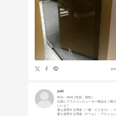
※外部サイトが開きます
マウスコンピューター[公式]
からのコメント
マウスコンピューターは、お客様のご利用目的・ご予算に沿って、自由にカス
タマイズしたBTO（Build To Order）パソコンをご提供する、国内生産のパソ
コンメーカーです。

当社パソコンには「3年間無償保証（一部製品を除く）」「24時間×365日電
話サポート」が標準で付帯、休日や深夜でも専門国内スタッフが皆様をサポー
トいたします。
参
yuki
年代
：
40代
性別
：
男性
以前にマウスコンピューター製品をご購
いいえ
最も使用する用途（一般・ビジネス）
：
最も使用する用途（ゲーム）
：
アクション 