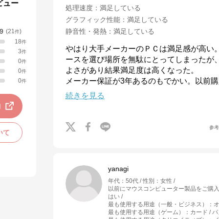
ビュー
処理速度
：
満足している
グラフィック性能
：
満足している
.9
静音性・発熱
：
満足している
(
21
)
件
18
件
やはり大手メーカーのＰＣは満足感が高い
3
件
ースを選び場所を無駄にとってしまったが
0
件
よさがあり結果満足度は高くなった。

0
件
メーカー保証が3年あるのもでかい。以前購
0
件
続きを見る
動
参
いて
yanagi
年代
：
50代
性別
：
女性
以前にマウスコンピューター製品をご購
はい
最も使用する用途（一般・ビジネス）
：
最も使用する用途（ゲーム）
：
カード / 