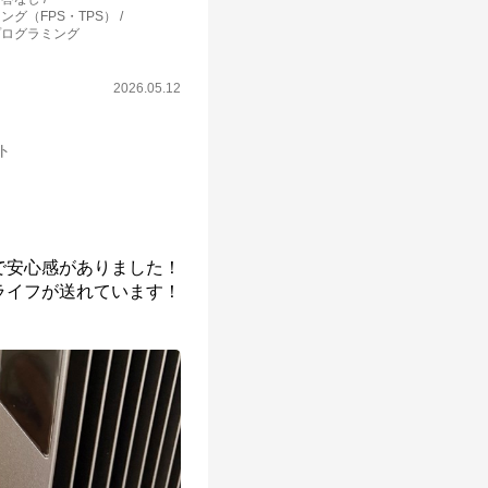
ング（FPS・TPS）
プログラミング
2026.05.12
ット
安心感がありました！

イフが送れています！
