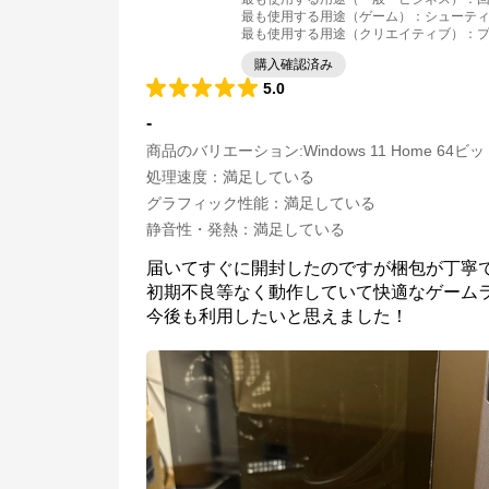
最も使用する用途（ゲーム）
：
シューティ
最も使用する用途（クリエイティブ）
：
購入確認済み
5.0
-
商品のバリエーション:
Windows 11 Home 64ビ
処理速度
：
満足している
グラフィック性能
：
満足している
静音性・発熱
：
満足している
届いてすぐに開封したのですが梱包が丁寧で
初期不良等なく動作していて快適なゲームラ
マウスコンピューター[公式]
公式ECサイト