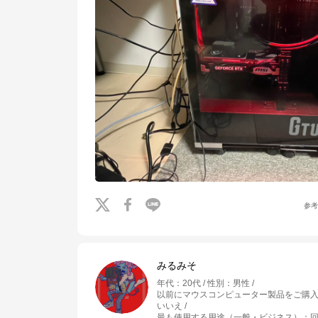
参
みるみそ
年代
：
20代
性別
：
男性
以前にマウスコンピューター製品をご購
いいえ
最も使用する用途（一般・ビジネス）
：