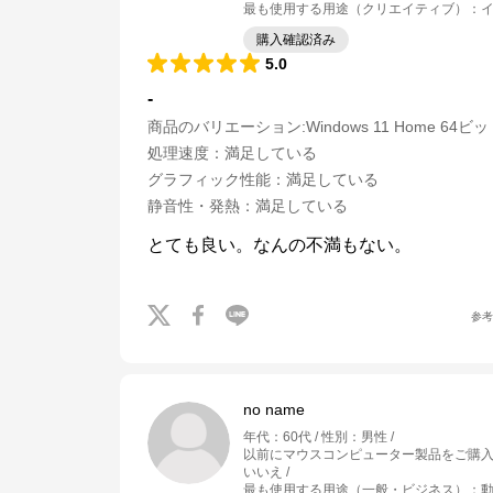
最も使用する用途（クリエイティブ）
：
イ
購入確認済み
5.0
-
商品のバリエーション:
Windows 11 Home 64ビ
処理速度
：
満足している
グラフィック性能
：
満足している
静音性・発熱
：
満足している
とても良い。なんの不満もない。
参
no name
年代
：
60代
性別
：
男性
以前にマウスコンピューター製品をご購
いいえ
最も使用する用途（一般・ビジネス）
：
動