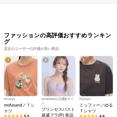
ファッションの高評価おすすめランキン
グ
直近のユーザーの評価が高い商品
1
2
3
Honeys
aimerfeel公式通販サイ
Honeys
ト
mofusand／Ｔシ
ミッフィー／ゆる
プリンセスバスト
ャツ
Ｔシャツ
超盛ブラ(R) 単品
5.0
4.6