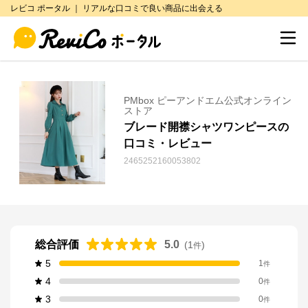
レビコ ポータル ｜ リアルな口コミで良い商品に出会える
PMbox ピーアンドエム公式オンライン
ストア
ブレード開襟シャツワンピースの
口コミ・レビュー
2465252160053802
総合評価
5.0
(
1
)
件
5
1
件
4
0
件
3
0
件