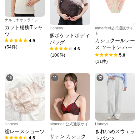
ナルミヤオンライン
カット楊柳Tシャ
Honeys
aimerfeel公式通販サイ
ト
ツ
多ポケットボディ
PMbox ピーアンドエム公式オンラインストア
カシュクールレー
4.9
バッグ
(
54
件
)
ス ツートン ハー
4.6
フバックショーツ
公式ECサイト
(
106
件
)
5.0
(
11
件
)
※外部サイトが開きます
10
11
12
PMbox ピーアンドエム公式オンラインストア
からのコメント
https://onlinestore.pandm.co.jp/shop/
Honeys
aimerfeel公式通販サイ
Honeys
ト
総レースショーツ
きれいめスウェッ
サテン カシュク
4.5
トパンツ