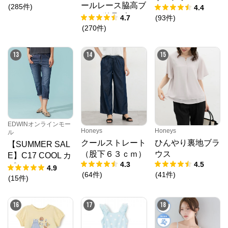
ールレース脇高ブ
(
285
件
)
4.4
ラ(R) 単品ブラジ
4.7
(
93
件
)
ャー
(
270
件
)
13
14
15
EDWINオンラインモー
Honeys
Honeys
ル
クールストレート
ひんやり裏地ブラ
【SUMMER SAL
（股下６３ｃｍ）
ウス
E】C17 COOL カ
4.3
4.5
プリ デニムパン
4.9
(
64
件
)
(
41
件
)
ツ【涼】
(
15
件
)
16
17
18