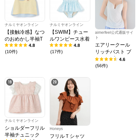
ナルミヤオンライン
ナルミヤオンライン
【接触冷感】なつ
【SWIM】チュー
aimerfeel公式通販サイ
ト
のおめかし半袖T
ルワンピース水着
エアリークール
4.8
4.8
(
10
件
)
(
17
件
)
リッチバスト ブ
ラトップ (ワイヤ
4.6
ー入り)
(
56
件
)
19
20
ナルミヤオンライン
ショルダーフリル
Honeys
半袖チュニック
フリルＴシャツ