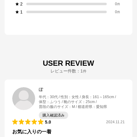
2
0
件
1
0
件
USER REVIEW
レビュー件数：
1
件
ぽ
年代
：
30代
性別
：
女性
身長
：
161～165cm
体型
：
ふつう
靴のサイズ
：
25cm
普段の服のサイズ
：
M
都道府県
：
愛知県
購入確認済み
5.0
2024.11.21
お気に入りの一着