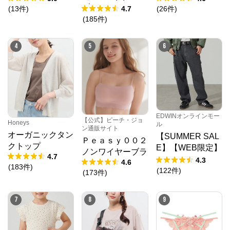
ブラジャー
(
13
件
)
4.7
(
26
件
)
(
185
件
)
4
5
6
EDWINオンラインモー
【公式】ピーチ・ジョ
Honeys
ル
ン通販サイト
オーガニックタン
【SUMMER SAL
Ｐｅａｓｙ００２
クトップ
E】【WEB限定】
ノンワイヤーブラ
4.7
STEPMARK ルー
4.3
4.6
(
183
件
)
ズペインターパン
(
122
件
)
(
173
件
)
ツ
7
8
9