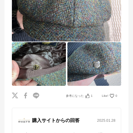
時谷堂百貨
公式ECサイト
※外部サイトが開きます
時谷堂百貨
からのコメント
時谷堂百貨は、パナマハット、フェルトハット、中折
れハット、ハンチング、ベレー帽など上質でおしゃれ
な紳士帽を数多く取り揃える帽子専門店です。
参考になった
1
Like!
0
購入サイトからの回答
2025.01.28