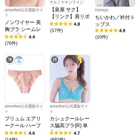
ナルミヤオンライン
【泉屋 サク】
aimerfeel公式通販サイ
Honeys
ト
【リンク】肩リボ
ちいかわ／衿付ト
ノンワイヤー 美
ンフラワーキャッ
4.8
ップス
胸ブラ シームレ
トワンピース
(
17
件
)
4.9
ス 単品ブラジャ
4.4
(
10
件
)
ー
(
70
件
)
19
20
aimerfeel公式通販サイ
aimerfeel公式通販サイ
ト
ト
プリュム エアリ
カシュクールレー
ークール ハーフ
ス脇高ブラ(R) 単
バックショーツ
品ブラジャー
4.6
4.7
(
14
件
)
(
682
件
)