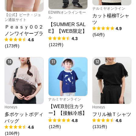
ナルミヤオンライン
EDWINオンラインモー
【公式】ピーチ・ジョ
カット楊柳Tシャ
ル
ン通販サイト
ツ
【SUMMER SAL
Ｐｅａｓｙ００２
4.9
E】【WEB限定】
ノンワイヤーブラ
(
54
件
)
STEPMARK ルー
4.3
4.6
ズペインターパン
(
122
件
)
(
173
件
)
ツ
10
11
12
ナルミヤオンライン
【WEB別注カラ
Honeys
Honeys
ー】【接触冷感】
多ポケットボディ
フリル袖Ｔシャツ
海のいきものアッ
4.6
4.8
バッグ
プリケ半袖Tシャ
(
131
件
)
(
12
件
)
4.6
ツ
(
106
件
)