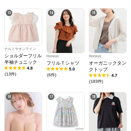
13
14
15
ナルミヤオンライン
ショルダーフリル
Honeys
Honeys
半袖チュニック
フリルＴシャツ
オーガニックタン
4.8
5.0
クトップ
(
13
件
)
(
6
件
)
4.7
(
183
件
)
16
17
18