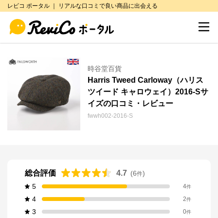
レビコ ポータル ｜ リアルな口コミで良い商品に出会える
時谷堂百貨
Harris Tweed Carloway（ハリス
ツイード キャロウェイ）2016-Sサ
イズの口コミ・レビュー
fwwh002-2016-S
総合評価
4.7
(
6
)
件
5
4
件
4
2
件
3
0
件