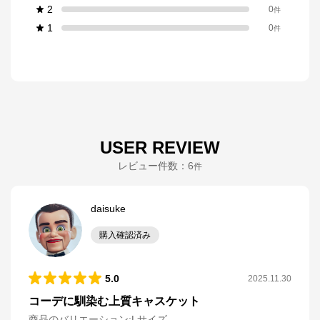
2
0
件
1
0
件
USER REVIEW
レビュー件数：
6
件
daisuke
購入確認済み
5.0
2025.11.30
コーデに馴染む上質キャスケット
商品のバリエーション:
Lサイズ