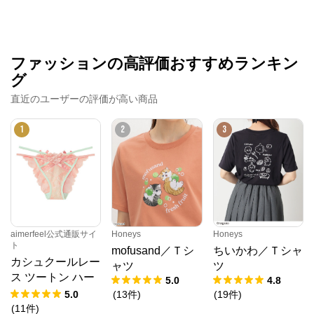
ファッションの高評価おすすめランキン
グ
直近のユーザーの評価が高い商品
1
2
3
aimerfeel公式通販サイ
Honeys
Honeys
ト
mofusand／Ｔシ
ちいかわ／Ｔシャ
カシュクールレー
ャツ
ツ
ス ツートン ハー
5.0
4.8
フバックショーツ
5.0
(
13
件
)
(
19
件
)
(
11
件
)