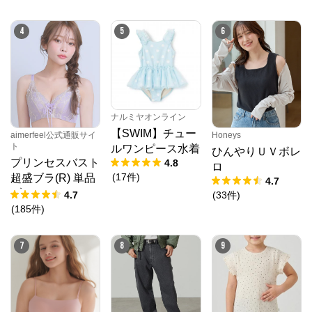
4
5
6
ナルミヤオンライン
【SWIM】チュー
aimerfeel公式通販サイ
Honeys
ト
ルワンピース水着
ひんやりＵＶボレ
プリンセスバスト
4.8
ロ
(
17
件
)
超盛ブラ(R) 単品
4.7
ブラジャー
4.7
(
33
件
)
(
185
件
)
7
8
9