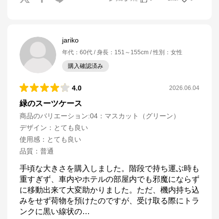
jariko
年代
：
60代
身長
：
151～155cm
性別
：
女性
購入確認済み
4.0
2026.06.04
緑のスーツケース
商品のバリエーション:
04：マスカット（グリーン）
デザイン
：
とても良い
使用感
：
とても良い
品質
：
普通
手頃な大きさを購入しました。階段で持ち運ぶ時も
重すぎず、車内やホテルの部屋内でも邪魔にならず
に移動出来て大変助かりました。ただ、機内持ち込
みをせず荷物を預けたのですが、受け取る際にトラ
ンクに黒い線状の
…