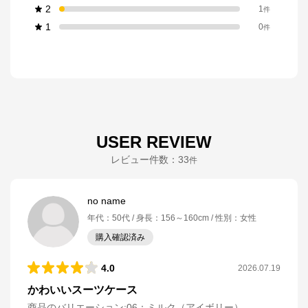
2
1
件
1
0
件
USER REVIEW
レビュー件数：
33
件
no name
年代
：
50代
身長
：
156～160cm
性別
：
女性
購入確認済み
4.0
2026.07.19
かわいいスーツケース
商品のバリエーション:
06：ミルク（アイボリー）