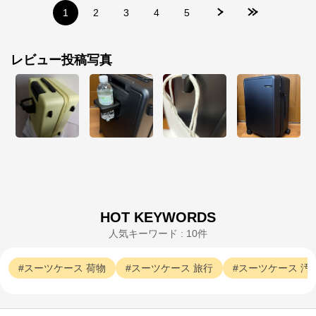
スーツケース、ビジネスバッグなど、直営店ならでは
1
2
3
4
5
の豊富なラインナップでご紹介いたします。

安心のメーカー直営ストアです。
レビュー投稿写真
HOT KEYWORDS
人気キーワード : 10件
スーツケース
荷物
スーツケース
旅行
スーツケース
汚