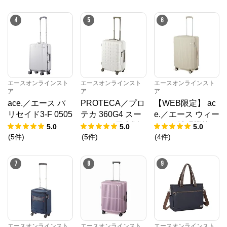
持込み 37L
製 94L キャスタ
ーストッパー
4
5
6
エースオンラインスト
エースオンラインスト
エースオンラインスト
ア
ア
ア
ace.／エース パ
PROTECA／プロ
【WEB限定】 ac
リセイド3-F 0505
テカ 360G4 スー
e.／エース ウィー
1 スーツケース フ
ツケース 日本製 5
ベルZ 拡張機能
5.0
5.0
5.0
レーム 32L キャ
3L 02422
キャスターストッ
(
5
件
)
(
5
件
)
(
4
件
)
スターストッパー
パー 60/70L 0921
2
7
8
9
エースオンラインスト
エースオンラインスト
エースオンラインスト