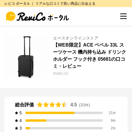
レビコ ポータル ｜ リアルな口コミで良い商品に出会える
エースオンラインストア
【WEB限定】ACE ベベル 33L ス
ーツケース 機内持ち込み ドリンク
ホルダー フック付き 05681の口コ
ミ・レビュー
05681-01
総合評価
4.5
(
33
)
件
5
21
件
4
9
件
3
2
件