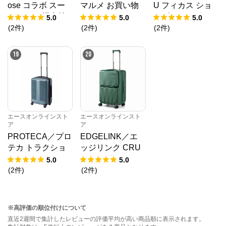
ose コラボ スー
マルメ お買い物
U フィカス ショ
ツケース 機内持
キャリー 23L 359
ルダーバッグ 191
5.0
5.0
5.0
ち込み 06820
82
03
(
2
件
)
(
2
件
)
(
2
件
)
19
20
エースオンラインスト
エースオンラインスト
ア
ア
PROTECA／プロ
EDGELINK／エ
テカ トラクショ
ッジリンク CRU
ン2 スーツケース
ZBOX グリント
5.0
5.0
日本製 39/45L エ
スーツケース 64L
(
2
件
)
(
2
件
)
キスパンド 機内
09143
持ち込み 01491
※高評価の順位付けについて
直近2週間で集計したレビューの評価平均が高い商品順に表示されます。