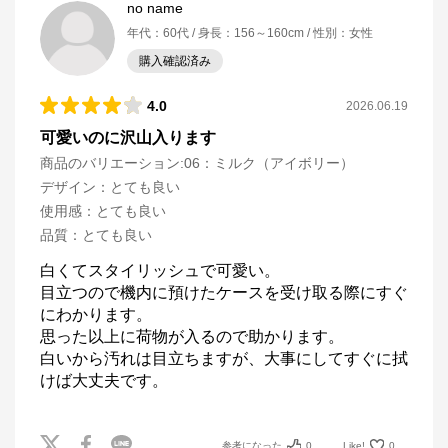
no name
年代
：
60代
身長
：
156～160cm
性別
：
女性
購入確認済み
4.0
2026.06.19
可愛いのに沢山入ります
商品のバリエーション:
06：ミルク（アイボリー）
デザイン
：
とても良い
使用感
：
とても良い
品質
：
とても良い
白くてスタイリッシュで可愛い。

目立つので機内に預けたケースを受け取る際にすぐ
にわかります。

思った以上に荷物が入るので助かります。

白いから汚れは目立ちますが、大事にしてすぐに拭
けば大丈夫です。
参考になった
0
Like!
0