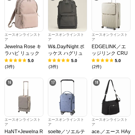
エースオンラインスト
エースオンラインスト
エースオンラインスト
ア
ア
ア
Jewelna Rose キ
W&.Day/Night ポ
EDGELINK／エ
ラハピ リュック
ッケス ハグリュ
ッジリンク CRU
A4 14.0インチPC
ック A4サイズ 1
ZBOX グリント
5.0
5.0
5.0
16212
4.0インチPC収納
スーツケース 101
(
3
件
)
(
3
件
)
(
2
件
)
20212
L 09144
16
17
18
エースオンラインスト
エースオンラインスト
エースオンラインスト
ア
ア
ア
HaNT×Jewelna R
soelte／ソエルテ
ace.／エース HAy