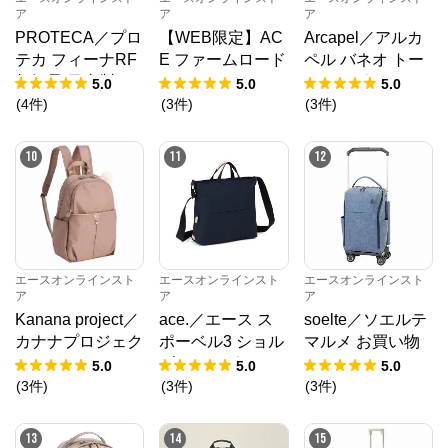
ア
ア
ア
PROTECA／プロ
【WEB限定】AC
Arcapel／アルカ
テカ フィーナRF
E ファームロード
ペル バネオ トー
超軽量 日本製 キ
63/75L スーツケ
トバッグ 15L 688
5.0
5.0
5.0
ャリーケース 18L
ース エキスパン
34
(
4
件
)
(
3
件
)
(
3
件
)
1.8kg 12821
ド機能 05892
10
11
12
エースオンラインスト
エースオンラインスト
エースオンラインスト
ア
ア
ア
Kanana project／
ace.／エース ス
soelte／ソエルテ
カナナプロジェク
ポーベル3 ショル
マルメ お買い物
ト VYG シェリ リ
ダーバッグ A4サ
キャリー 27L 359
5.0
5.0
5.0
ュックサック 179
イズ 撥水 17813
83
(
3
件
)
(
3
件
)
(
3
件
)
45
13
14
15