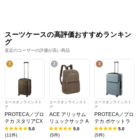
スーツケースの高評価おすすめランキン
グ
直近のユーザーの評価が高い商品
1
2
3
エースオンラインスト
エースオンラインスト
エースオンラインスト
ア
ア
ア
PROTECA／プロ
ACE アリッサム
PROTECA／プロ
テカ スタリアCX
リュックサック A
テカ ポケットラ
R 02351 スーツケ
4 17694
イナー2 スーツケ
5.0
5.0
5.0
ース 日本製 機内
ース 01344 日本
(
11
件
)
(
5
件
)
(
5
件
)