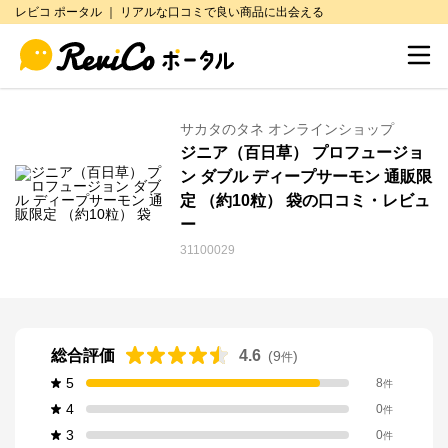
レビコ ポータル ｜ リアルな口コミで良い商品に出会える
サカタのタネ オンラインショップ
ジニア（百日草） プロフュージョ
ン ダブル ディープサーモン 通販限
定 （約10粒） 袋の口コミ・レビュ
ー
31100029
総合評価
4.6
(
9
)
件
5
8
件
4
0
件
3
0
件