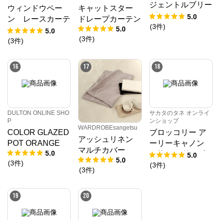
ジェントルブリー
ウィンドウペー
キャットスター
ズ チョコ／レー
5.0
ン レースカーテ
ドレープカーテン
スカーテンライト
(
3
件
)
5.0
ン
5.0
ウェーブ 幅301
(
3
件
)
(
3
件
)
～400㎝ 丈141
～180㎝
16
17
18
DULTON ONLINE SHO
サカタのタネ オンライ
P
ンショップ
WARDROBEsangetsu
COLOR GLAZED
ブロッコリー ア
アッシュリネン
POT ORANGE
ーリーキャノン
マルチカバー
5.0
（約2000粒） 大
5.0
5.0
(
3
件
)
袋
(
3
件
)
(
3
件
)
19
20