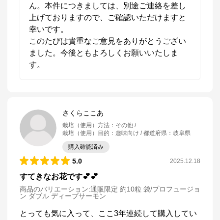
ん。本件につきましては、別途ご連絡を差し
上げておりますので、ご確認いただけますと
幸いです。

このたびは貴重なご意見をありがとうござい
ました。今後ともよろしくお願いいたしま
す。
さくらここあ
栽培（使用）方法
：
その他
栽培（使用）目的
：
趣味向け
都道府県
：
岐阜県
購入確認済み
5.0
2025.12.18
すてきなお花です💕💕
商品のバリエーション:
通販限定 約10粒 袋/プロフュージョ
ン ダブル ディープサーモン
とっても気に入って、ここ3年連続して購入してい