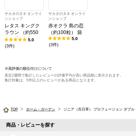
サカタのタネ オンライ
サカタのタネ オンライ
ンショップ
ンショップ
レタス キングク
赤オクラ 島の恋
ラウン （約550
（約100粒） 袋
5.0
粒） 実咲 袋
5.0
(
3
件
)
(
3
件
)
※高評価の順位付けについて
直近2週間で集計したレビューの評価平均が高い商品順に表示されます。
集計対象は、5件以上のレビューがある商品となります。
TOP
ホーム・ガーデン
商品・レビューを探す