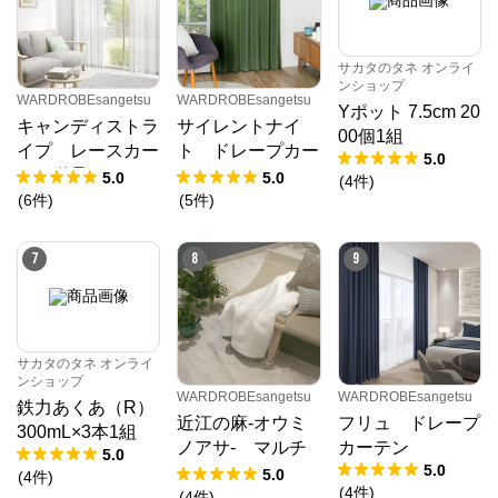
サカタのタネ オンライ
ンショップ
WARDROBEsangetsu
WARDROBEsangetsu
Yポット 7.5cm 20
キャンディストラ
サイレントナイ
00個1組
イプ レースカー
ト ドレープカー
5.0
テン単品
テン
5.0
5.0
(
4
件
)
(
6
件
)
(
5
件
)
7
8
9
サカタのタネ オンライ
ンショップ
WARDROBEsangetsu
WARDROBEsangetsu
鉄力あくあ（R）
近江の麻-オウミ
フリュ ドレープ
300mL×3本1組
ノアサ- マルチ
カーテン
5.0
5.0
カバー
5.0
(
4
件
)
(
4
件
)
(
4
件
)