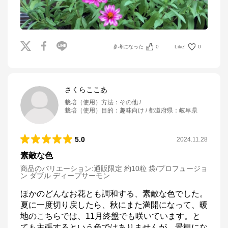
参考になった
0
Like!
0
さくらここあ
栽培（使用）方法
：
その他
栽培（使用）目的
：
趣味向け
都道府県
：
岐阜県
5.0
2024.11.28
素敵な色
商品のバリエーション:
通販限定 約10粒 袋/プロフュージョ
ン ダブル ディープサーモン
ほかのどんなお花とも調和する、素敵な色でした。
夏に一度切り戻したら、秋にまた満開になって、暖
地のこちらでは、11月終盤でも咲いています。と
ても主張するという色ではありませんが、景観にな