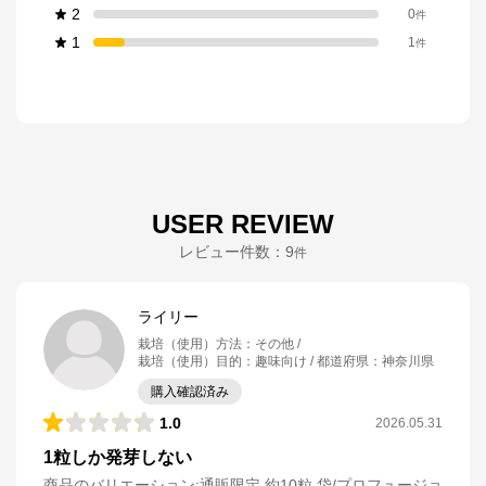
2
0
件
1
1
件
USER REVIEW
レビュー件数：
9
件
ライリー
栽培（使用）方法
：
その他
栽培（使用）目的
：
趣味向け
都道府県
：
神奈川県
購入確認済み
1.0
2026.05.31
1粒しか発芽しない
商品のバリエーション:
通販限定 約10粒 袋/プロフュージョ