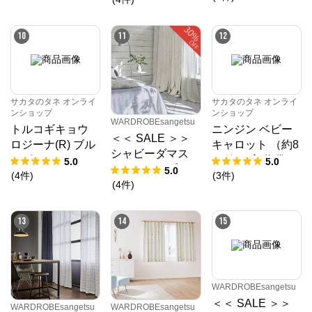
10
11
12
サカタのタネ オンライ
サカタのタネ オンライ
ンショップ
ンショップ
WARDROBEsangetsu
トルコギキョウ
ニンジン ベビー
＜＜ SALE ＞＞
ロジーナ(R) ブル
キャロット （約8
シャビーダマス
ーピコティー (ve
00粒） 実咲 袋
5.0
5.0
ク ドレープカー
5.0
r.2) （PS約35
(
4
件
)
(
3
件
)
テン
(
4
件
)
粒） 袋
13
14
15
WARDROBEsangetsu
＜＜ SALE ＞＞
WARDROBEsangetsu
WARDROBEsangetsu