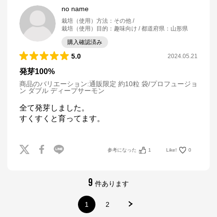
※外部サイトが開きます
no name
栽培（使用）方法
：
その他
栽培（使用）目的
：
趣味向け
都道府県
：
山形県
サカタのタネ オンラインショップ
からのコメ
ント
購入確認済み
サカタのタネ オンラインショップ

5.0
2024.05.21
https://sakata-netshop.com/shop/default.aspx

発芽100%
創業100年以上の国内最大手種苗メーカー、サカタの
タネが運営するオンラインショップです。花と野菜、
商品のバリエーション:
通販限定 約10粒 袋/プロフュージョ
ン ダブル ディープサーモン
園芸用品を中心に、ガーデニングを愛好される皆様の
お役に立つ商品を多数ご紹介しています！
全て発芽しました。

すくすくと育ってます。
参考になった
1
Like!
0
9
件あります
1
2