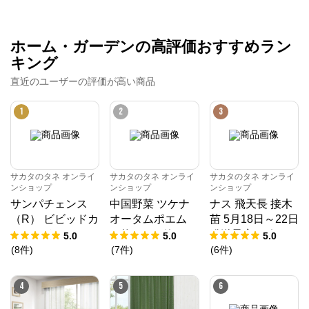
ホーム・ガーデンの高評価おすすめラン
キング
直近のユーザーの評価が高い商品
1
2
3
サカタのタネ オンライ
サカタのタネ オンライ
サカタのタネ オンライ
ンショップ
ンショップ
ンショップ
サンパチェンス
中国野菜 ツケナ
ナス 飛天長 接木
（R） ビビッドカ
オータムポエム
苗 5月18日～22日
ラー 3種セット 4
（約19000粒） 1
発送予定 6ポット
5.0
5.0
5.0
月6日～10日発送
dL 袋
1組
(
8
件
)
(
7
件
)
(
6
件
)
予定 6株（3種×2
株）1組
4
5
6