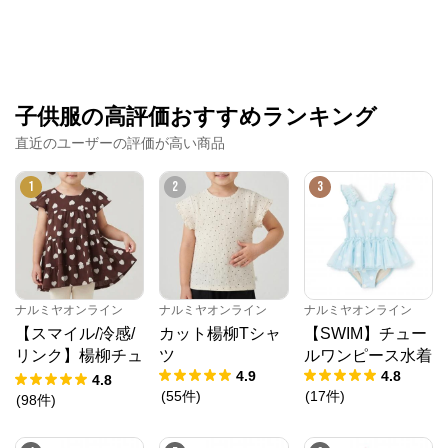
子供服の高評価おすすめランキング
直近のユーザーの評価が高い商品
1
2
3
ナルミヤオンライン
公式ECサイト
※外部サイトが開きます
ナルミヤオンライン
ナルミヤオンライン
ナルミヤオンライン
【スマイル/冷感/
カット楊柳Tシャ
【SWIM】チュー
ナルミヤオンライン
からのコメント
リンク】楊柳チュ
ツ
ルワンピース水着
4.9
4.8
ニック
4.8
ナルミヤオンライン公式通販ショップ。人気子供服メ
(
55
件
)
(
17
件
)
ゾピアノ、プティマイン、ラブトキシック、アナスイ
(
98
件
)
ミニ等、全ブランド、全商品をご覧いただけます。