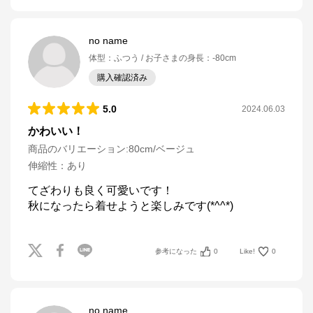
no name
体型
：
ふつう
お子さまの身長
：
-80cm
購入確認済み
5.0
2024.06.03
かわいい！
商品のバリエーション:
80cm/ベージュ
伸縮性
：
あり
てざわりも良く可愛いです！

秋になったら着せようと楽しみです(*^^*)
参考になった
0
Like!
0
no name