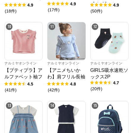
4.9
ゃん
【冷感】グラフィ
4.9
4.9
(
17
件
)
ック半袖Tシャツ
(
18
件
)
(
50
件
)
10
11
12
ナルミヤオンライン
ナルミヤオンライン
ナルミヤオンライン
【プティプラ】ア
【アニメちいか
GIRLS吸水速乾ソ
ルファベット袖フ
わ】肩フリル長袖
ックス2P
4.7
リルTシャツ
Tシャツ
4.5
4.8
(
20
件
)
(
41
件
)
(
42
件
)
13
14
15