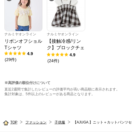
ナルミヤオンライン
ナルミヤオンライン
リボンオフショル
【接触冷感/リン
Tシャツ
ク】ブロックチェ
4.9
ックドッキングT
4.9
(
29
件
)
シャツ
(
24
件
)
※高評価の順位付けについて
直近2週間で集計したレビューの評価平均が高い商品順に表示されます。
集計対象は、5件以上のレビューがある商品となります。
TOP
ファッション
子供服
【AJUGA.】ニット＋カットパンツ