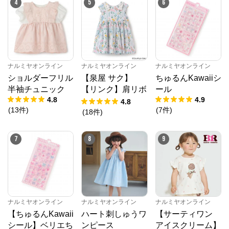
4
5
6
ナルミヤオンライン
ナルミヤオンライン
ナルミヤオンライン
ショルダーフリル
【泉屋 サク】
ちゅるんKawaiiシ
半袖チュニック
【リンク】肩リボ
ール
4.8
4.9
ンフラワーキャッ
4.8
(
13
件
)
(
7
件
)
トワンピース
(
18
件
)
7
8
9
ナルミヤオンライン
ナルミヤオンライン
ナルミヤオンライン
【ちゅるんKawaii
ハート刺しゅうワ
【サーティワン
シール】ベリエち
ンピース
アイスクリーム】