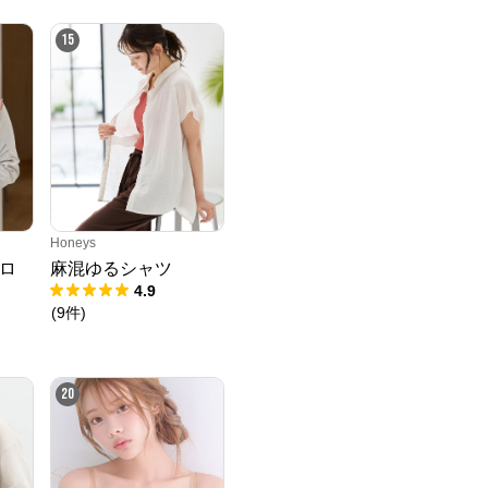
15
Honeys
ロ
麻混ゆるシャツ
4.9
(
9
件
)
20