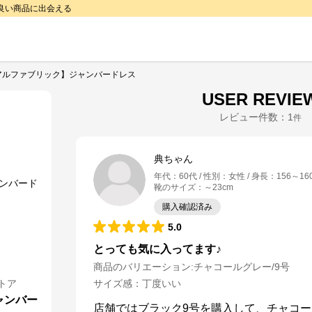
で良い商品に出会える
アルファブリック】ジャンバードレス
USER REVIE
レビュー件数：
1
件
典ちゃん
年代
：
60代
性別
：
女性
身長
：
156～16
靴のサイズ
：
～23cm
購入確認済み
5.0
とっても気に入ってます♪
商品のバリエーション:
チャコールグレー/9号
トア
サイズ感
：
丁度いい
ャンバー
店舗ではブラック9号を購入して、チャコー