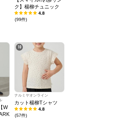
ク】楊柳チュニック
4.8
(
99
件
)
10
ナルミヤオンライン
ル
カット楊柳Tシャツ
】【W
4.8
ARK
(
57
件
)
パン