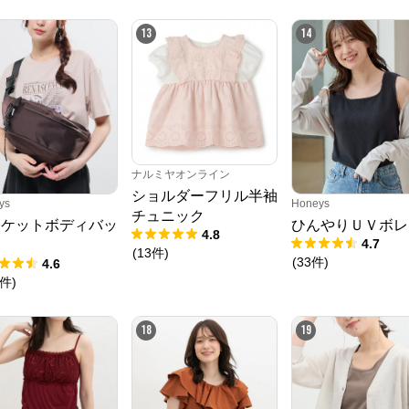
クロスプラス　オンラインストア
からのコメント
13
14
N.O.R.C (ノーク)、JUNKO SHIMADA (ジュンコシマダ) 、ATSURO TAYAMA
（アツロウ タヤマ）、

ALPHA CUBIC (アルファーキュービック)、DECOY (デコイ)、Petit Honfleur 
(プチオンフルール)、

DERMASHARE (ダーマシェア)など、20 代～ 40 代の大人女子ブランドを中
心に、多くの人気ブランドをラインナップ。

レディースファッションを中心に、ライフスタイルを豊かにするオリジナルア
イテムをご提案します。
ナルミヤオンライン
ショルダーフリル半袖
ys
Honeys
チュニック
ポケットボディバッ
ひんやりＵＶボレ
4.8
4.7
(
13
件
)
(
33
件
)
4.6
件
)
18
19