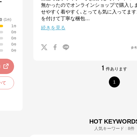
ー
無かったのでオンラインショップで購入し
せやすく着やすく､とっても気に入ってます
を付けて丁寧な梱包
…
.0
(
1
)
件
1
件
続きを見る
0
件
0
件
0
件
参
0
件
動
1
件あります
1
いて
HOT KEYWORD
人気キーワード : 8件