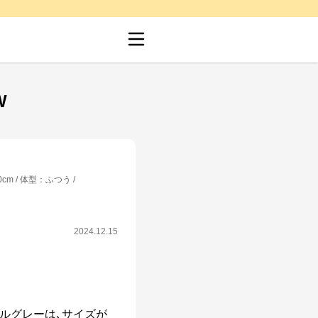
W
0cm
体型
：
ふつう
2024.12.15
ルグレーは､サイズが