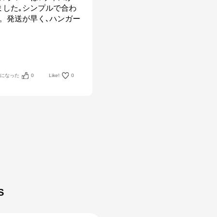
ました｡シンプルで合わ
。発送が早く､ハンガー
考になった
0
Like!
0
S