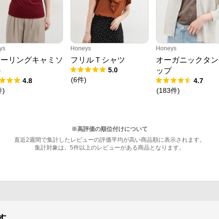
ys
Honeys
Honeys
ャーリングキャミソ
フリルＴシャツ
オーガニックタン
5.0
ル
ップ
(
6
件
)
4.8
4.7
件
)
(
183
件
)
※高評価の順位付けについて
直近2週間で集計したレビューの評価平均が高い商品順に表示されます。
集計対象は、5件以上のレビューがある商品となります。
す