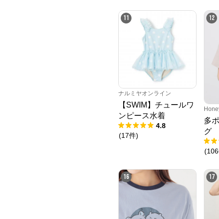
11
12
ナルミヤオンライン
【SWIM】チュールワ
Hone
ンピース水着
多
4.8
グ
(
17
件
)
(
106
16
17