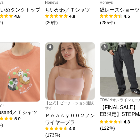
ys
Honeys
Honeys
れいめタンクトップ
ちいかわ／Ｔシャツ
総レースショーツ
4.8
4.8
4.5
件
)
(
20
件
)
(
285
件
)
8
9
EDWINオンラインモー
【公式】ピーチ・ジョン通販
クロスプラス オンラインストア
ys
【FINAL SALE
サイト
fusand／Ｔシャツ
EB限定】STEPM
Ｐｅａｓｙ００２ノン
5.0
公式ECサイト
ルーズペインター
4.3
ワイヤーブラ
件
)
ツ
(
122
件
)
4.6
(
173
件
)
※外部サイトが開きます