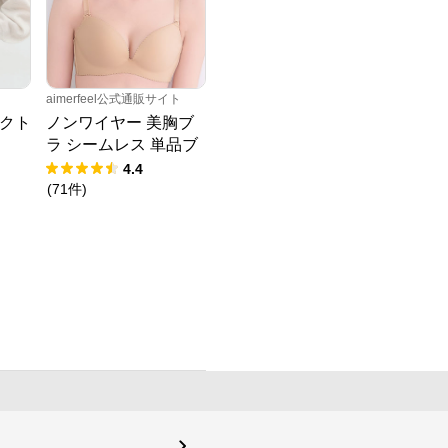
aimerfeel公式通販サイト
クト
ノンワイヤー 美胸ブ
ラ シームレス 単品ブ
ラジャー
4.4
(
71
件
)