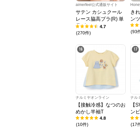
aimerfeel公式通販サイト
Hone
サテン カシュクール
き
レース脇高ブラ(R) 単
ン
品ブラジャー
4.7
(
93
(
270
件
)
16
17
ナルミヤオンライン
ナル
【接触冷感】なつのお
【S
めかし半袖T
ン
4.8
(
10
件
)
(
17