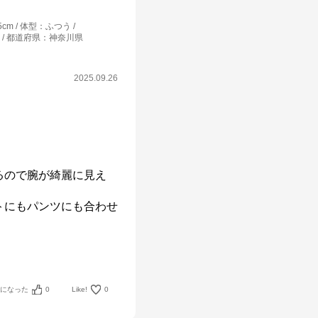
5cm
体型
：
ふつう
都道府県
：
神奈川県
2025.09.26
るので腕が綺麗に見え
トにもパンツにも合わせ
考になった
0
Like!
0