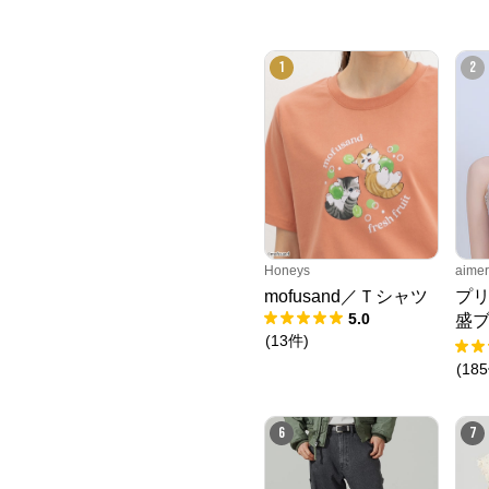
1
2
Honeys
aim
mofusand／Ｔシャツ
プリ
5.0
盛ブ
(
13
件
)
ャ
(
185
6
7