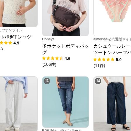
ミヤオンライン
ト楊柳Tシャツ
Honeys
aimerfeel公式通販サイ
4.9
多ポケットボディバッ
カシュクールレー
件
)
グ
ツートン ハーフ
4.6
クショーツ
5.0
(
106
件
)
(
11
件
)
13
14
EDWINオンラインモール