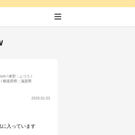
W
5cm
体型
：
ふつう
都道府県
：
滋賀県
2026.01.03
気に入っています