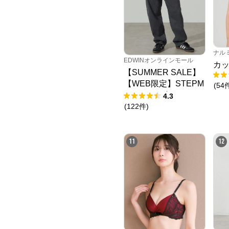
ナル
EDWINオンラインモール
カッ
【SUMMER SALE】
【WEB限定】STEPM
(
54
ARK ルーズペインタ
4.3
ーパンツ
(
122
件
)
11
12