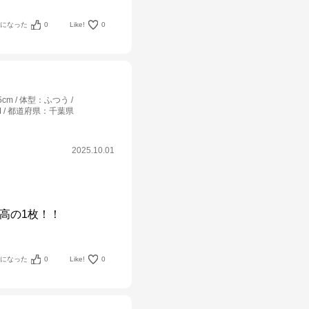
考になった
0
Like!
0
5cm
体型
：
ふつう
M
都道府県
：
千葉県
2025.10.01
高の1枚！！
考になった
0
Like!
0