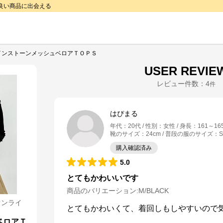
で良い商品に出会える
インストーンメッシュベロアＴＯＰＳ
USER REVIE
レビュー件数：
4
件
はぴまる
年代
：
20代
性別
：
女性
身長
：
161～16
靴のサイズ
：
24cm
普段の服のサイズ
：
S
購入確認済み
5.0
とてもかわいいです
商品のバリエーション:
M/BLACK
オンライ
とてもかわいくて、着回しもしやすいので
ベロアＴ