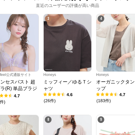
公式ECサイト
直近のユーザーの評価が高い商品
3
4
※外部サイトが開きます
PMbox ピーアンドエム公式オンラインストア
からのコメント
https://onlinestore.pandm.co.jp/shop/
erfeel公式通販サイト
Honeys
Honeys
ンセスバスト 超
ミッフィー／ゆるＴシ
オーガニックタン
ラ(R) 単品ブラジ
ャツ
ップ
4.6
4.7
ー
4.7
(
26
件
)
(
183
件
)
件
)
8
9