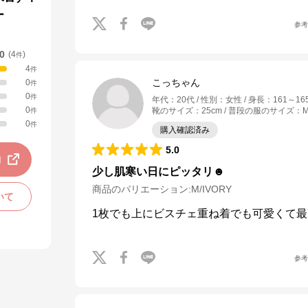
ー
参
.0
(
4
)
件
4
件
こっちゃん
0
件
0
件
年代
：
20代
性別
：
女性
身長
：
161～16
0
靴のサイズ
：
25cm
普段の服のサイズ
：
件
0
件
購入確認済み
5.0
動
少し肌寒い日にピッタリ☻
商品のバリエーション:
M/IVORY
いて
1枚でも上にビスチェ重ね着でも可愛くて最
参