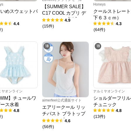
ys
Honeys
【SUMMER SALE】
れいめスウェットパ
クールストレート
C17 COOL カプリ デ
ツ
下６３ｃｍ）
ニムパンツ【涼】
4.9
4.4
4.3
(
15
件
)
件
)
(
64
件
)
18
19
ミヤオンライン
ナルミヤオンライン
WIM】チュールワ
ショルダーフリル
aimerfeel公式通販サイト
ピース水着
チュニック
エアリークール リッ
4.8
4.8
チバスト ブラトップ
件
)
(
13
件
)
(ワイヤー入り)
4.6
(
56
件
)