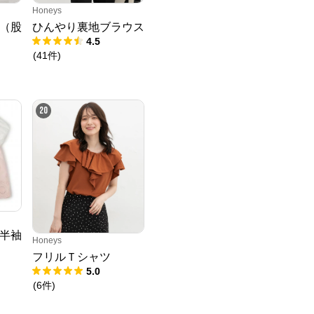
Honeys
（股
ひんやり裏地ブラウス
4.5
(
41
件
)
20
半袖
Honeys
フリルＴシャツ
5.0
(
6
件
)