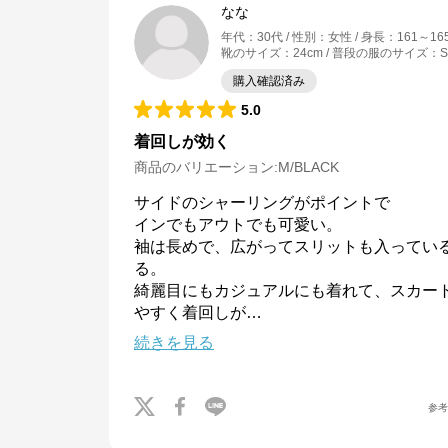
なな
年代
：
30代
性別
：
女性
身長
：
161～16
靴のサイズ
：
24cm
普段の服のサイズ
：
S
購入確認済み
5.0
着回しが効く
商品のバリエーション:
M/BLACK
サイドのシャーリングがポイントで

インでもアウトでも可愛い。

袖は長めで、広がってスリットも入ってい
る。

綺麗目にもカジュアルにも着れて、スカー
やすく着回しが
…
続きを見る
参