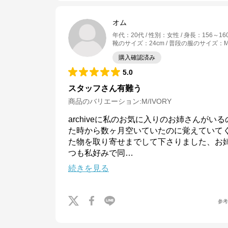
オム
年代
：
20代
性別
：
女性
身長
：
156～16
靴のサイズ
：
24cm
普段の服のサイズ
：
購入確認済み
5.0
スタッフさん有難う
商品のバリエーション:
M/IVORY
archiveに私のお気に入りのお姉さんがい
た時から数ヶ月空いていたのに覚えていて
た物を取り寄せまでして下さりました、お
つも私好みで同
…
続きを見る
参