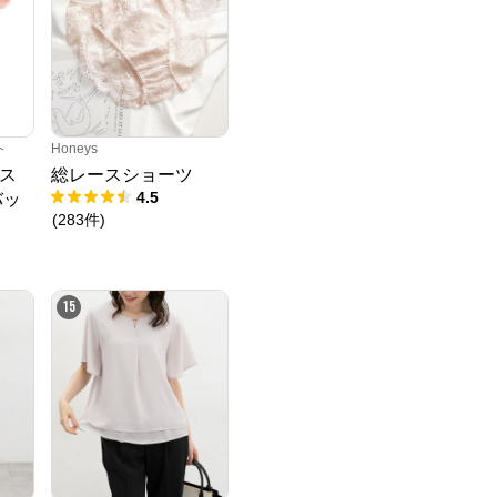
ト
Honeys
ス
総レースショーツ
4.5
バッ
(
283
件
)
15