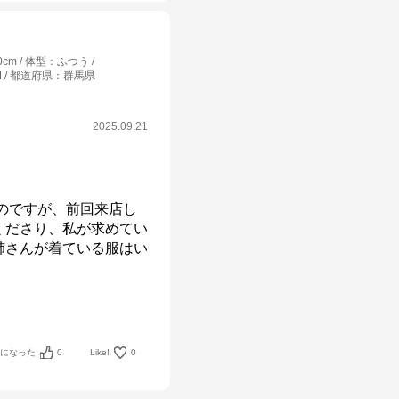
0cm
体型
：
ふつう
M
都道府県
：
群馬県
2025.09.21
るのですが、前回来店し
くださり、私が求めてい
姉さんが着ている服はい
考になった
0
Like!
0