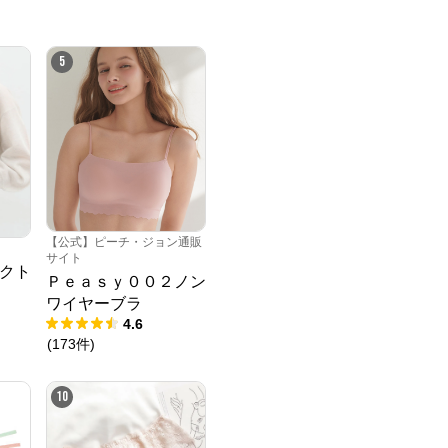
5
【公式】ピーチ・ジョン通販
サイト
クト
Ｐｅａｓｙ００２ノン
ワイヤーブラ
4.6
(
173
件
)
10