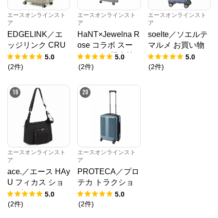
エースオンラインスト
エースオンラインスト
エースオンラインスト
ア
ア
ア
EDGELINK／エ
HaNT×Jewelna R
soelte／ソエルテ
ッジリンク CRU
ose コラボ スー
マルメ お買い物
ZBOX グリント
ツケース 機内持
キャリー 23L 359
5.0
5.0
5.0
スーツケース 101
ち込み 06820
82
(
2
件
)
(
2
件
)
(
2
件
)
L 09144
19
20
エースオンラインスト
エースオンラインスト
ア
ア
ace.／エース HAy
PROTECA／プロ
U フィカス ショ
テカ トラクショ
ルダーバッグ 191
ン2 スーツケース
5.0
5.0
03
日本製 39/45L エ
(
2
件
)
(
2
件
)
キスパンド 機内