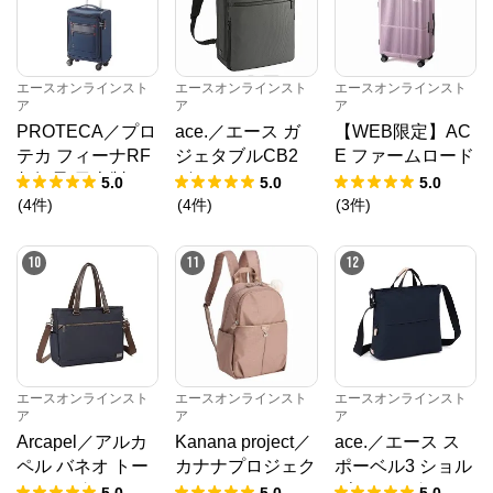
エースオンラインスト
エースオンラインスト
エースオンラインスト
ア
ア
ア
PROTECA／プロ
ace.／エース ガ
【WEB限定】AC
テカ フィーナRF
ジェタブルCB2
E ファームロード
超軽量 日本製 キ
ビジネスリュック
63/75L スーツケ
5.0
5.0
5.0
ャリーケース 18L
A4サイズ 14.0イ
ース エキスパン
(
4
件
)
(
4
件
)
(
3
件
)
1.8kg 12821
ンチ 14L 20022
ド機能 05892
10
11
12
エースオンラインスト
エースオンラインスト
エースオンラインスト
ア
ア
ア
Arcapel／アルカ
Kanana project／
ace.／エース ス
ペル バネオ トー
カナナプロジェク
ポーベル3 ショル
トバッグ 15L 688
ト VYG シェリ リ
ダーバッグ A4サ