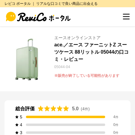
レビコ ポータル ｜ リアルな口コミで良い商品に出会える
エースオンラインストア
ace.／エース ファーニットZ スー
ツケース 88リットル 05044の口コ
ミ・レビュー
05044-04
※販売が終了している可能性があります
総合評価
5.0
(
4
)
件
5
4
件
4
0
件
3
0
件