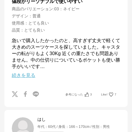
値段がリーゾナブルで使いやすい
商品のバリエーション:
03：ネイビー
デザイン
：
普通
使用感
：
とても良い
品質
：
とても良い
急いで購入したかったのと、高すぎず丈夫で軽くて
大きめのスーツケースを探していました。キャスタ
ーの転がりもよく30Kg 近くの重たさでも問題あり
ません。中の仕切りについているポケットも使い勝
手がいいです
…
続きを見る
参考になった
3
Like!
7
はし
年代
：
60代
身長
：
166～170cm
性別
：
男性