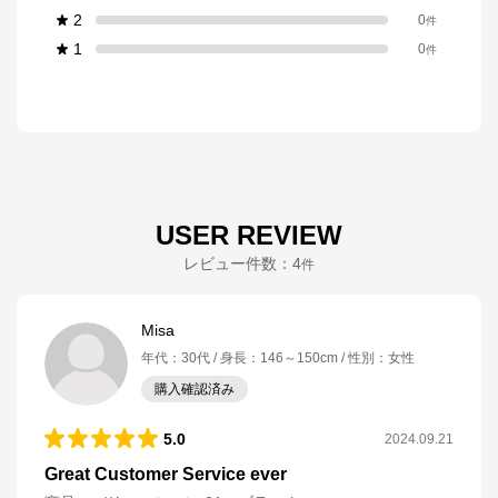
2
0
件
1
0
件
USER REVIEW
レビュー件数：
4
件
Misa
年代
：
30代
身長
：
146～150cm
性別
：
女性
購入確認済み
5.0
2024.09.21
Great Customer Service ever