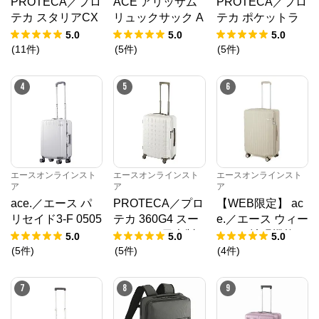
PROTECA／プロ
ACE アリッサム
PROTECA／プロ
エースオンラインストア
からのコメント
テカ スタリアCX
リュックサック A
テカ ポケットラ
かばんの総合メーカー、エースの公式サイト。

R 02351 スーツケ
4 17694
イナー2 スーツケ
スーツケース、ビジネスバッグなど、直営店ならでは
5.0
5.0
5.0
の豊富なラインナップでご紹介いたします。

ース 日本製 機内
ース 01344 日本
(
11
件
)
(
5
件
)
(
5
件
)
安心のメーカー直営ストアです。
持込み 37L
製 94L キャスタ
ーストッパー
4
5
6
エースオンラインスト
エースオンラインスト
エースオンラインスト
ア
ア
ア
ace.／エース パ
PROTECA／プロ
【WEB限定】 ac
リセイド3-F 0505
テカ 360G4 スー
e.／エース ウィー
1 スーツケース フ
ツケース 日本製 5
ベルZ 拡張機能
5.0
5.0
5.0
レーム 32L キャ
3L 02422
キャスターストッ
(
5
件
)
(
5
件
)
(
4
件
)
スターストッパー
パー 60/70L 0921
2
7
8
9