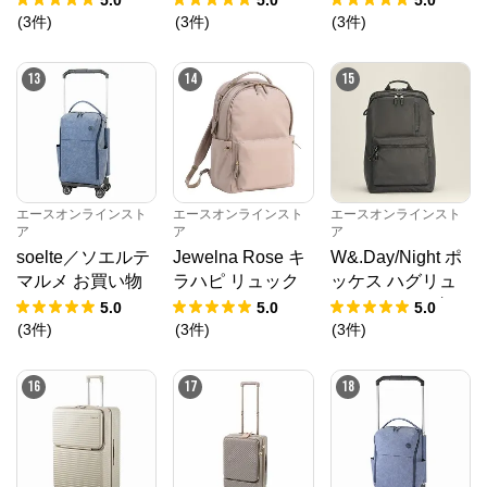
5.0
5.0
5.0
34
ュックサック 179
イズ 撥水 17813
(
3
件
)
(
3
件
)
(
3
件
)
45
13
14
15
エースオンラインスト
エースオンラインスト
エースオンラインスト
ア
ア
ア
soelte／ソエルテ
Jewelna Rose キ
W&.Day/Night ポ
マルメ お買い物
ラハピ リュック
ッケス ハグリュ
キャリー 27L 359
A4 14.0インチPC
ック A4サイズ 1
5.0
5.0
5.0
83
16212
4.0インチPC収納
(
3
件
)
(
3
件
)
(
3
件
)
20212
16
17
18