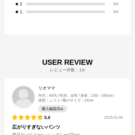
2
0
件
1
0
件
USER REVIEW
レビュー件数：
1
件
リオママ
年代
：
60代
性別
：
女性
身長
：
156～160cm
体型
：
ふつう
靴のサイズ
：
24cm
購入確認済み
5.0
2025.01.04
広がりすぎないパンツ
商品のバリエーション:
グレー/70cm