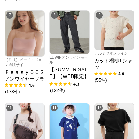
7
8
9
クロスプラス オンラインストア
公式ECサイト
ナルミヤオンライン
EDWINオンラインモー
【公式】ピーチ・ジョ
カット楊柳Tシャ
ル
ン通販サイト
ツ
※外部サイトが開きます
【SUMMER SAL
Ｐｅａｓｙ００２
4.9
E】【WEB限定】
ノンワイヤーブラ
(
55
件
)
クロスプラス　オンラインストア
からのコメン
STEPMARK ルー
4.3
4.6
ト
ズペインターパン
(
122
件
)
(
173
件
)
N.O.R.C (ノーク)、JUNKO SHIMADA (ジュンコシマ
ツ
ダ) 、ATSURO TAYAMA（アツロウ タヤマ）、

ALPHA CUBIC (アルファーキュービック)、DECOY 
10
11
12
(デコイ)、Petit Honfleur (プチオンフルール)、

DERMASHARE (ダーマシェア)など、20 代～ 40 代の
大人女子ブランドを中心に、多くの人気ブランドをラ
インナップ。

レディースファッションを中心に、ライフスタイルを
豊かにするオリジナルアイテムをご提案します。