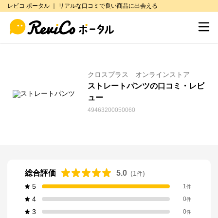
レビコ ポータル ｜ リアルな口コミで良い商品に出会える
クロスプラス オンラインストア
ストレートパンツの口コミ・レビ
ュー
49463200050060
総合評価
5.0
(
1
)
件
5
1
件
4
0
件
3
0
件