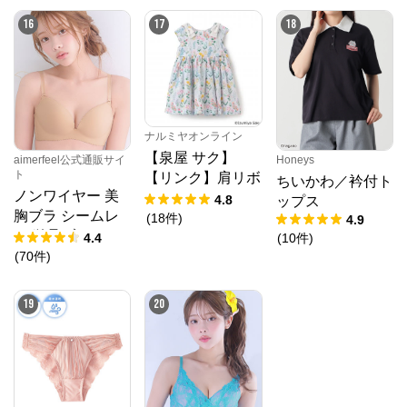
16
17
18
ナルミヤオンライン
【泉屋 サク】
aimerfeel公式通販サイ
Honeys
ト
【リンク】肩リボ
ちいかわ／衿付ト
ノンワイヤー 美
ンフラワーキャッ
4.8
ップス
胸ブラ シームレ
トワンピース
(
18
件
)
4.9
ス 単品ブラジャ
4.4
(
10
件
)
ー
(
70
件
)
19
20