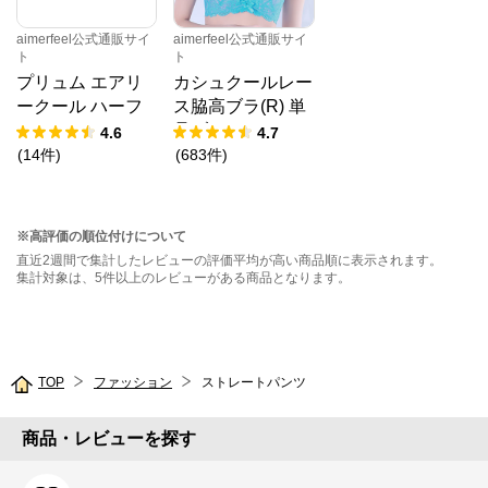
aimerfeel公式通販サイ
aimerfeel公式通販サイ
ト
ト
プリュム エアリ
カシュクールレー
ークール ハーフ
ス脇高ブラ(R) 単
バックショーツ
品ブラジャー
4.6
4.7
(
14
件
)
(
683
件
)
※高評価の順位付けについて
直近2週間で集計したレビューの評価平均が高い商品順に表示されます。
集計対象は、5件以上のレビューがある商品となります。
TOP
ファッション
ストレートパンツ
商品・レビューを探す