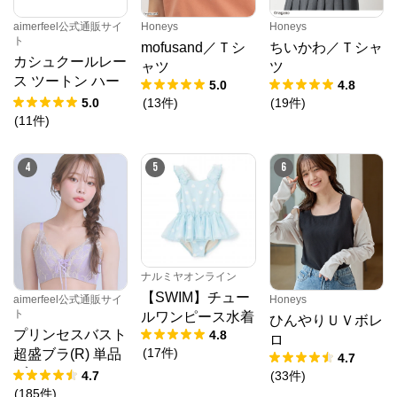
aimerfeel公式通販サイ
Honeys
Honeys
ト
mofusand／Ｔシ
ちいかわ／Ｔシャ
カシュクールレー
ャツ
ツ
ス ツートン ハー
5.0
4.8
フバックショーツ
5.0
(
13
件
)
(
19
件
)
(
11
件
)
4
5
6
ナルミヤオンライン
【SWIM】チュー
aimerfeel公式通販サイ
Honeys
ト
ルワンピース水着
ひんやりＵＶボレ
プリンセスバスト
4.8
ロ
(
17
件
)
超盛ブラ(R) 単品
4.7
ブラジャー
4.7
(
33
件
)
(
185
件
)