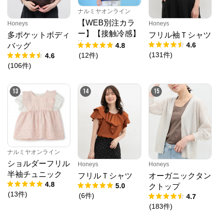
ナルミヤオンライン
【WEB別注カラ
Honeys
Honeys
ー】【接触冷感】
多ポケットボディ
フリル袖Ｔシャツ
海のいきものアッ
4.6
4.8
バッグ
プリケ半袖Tシャ
(
131
件
)
(
12
件
)
4.6
ツ
(
106
件
)
13
14
15
ナルミヤオンライン
ショルダーフリル
Honeys
Honeys
半袖チュニック
フリルＴシャツ
オーガニックタン
4.8
5.0
クトップ
(
13
件
)
(
6
件
)
4.7
(
183
件
)