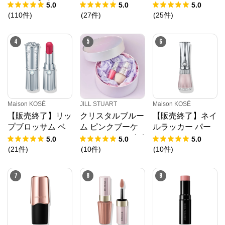
セラム 【ギフト
クリーム〉
クリームセット
5.0
5.0
5.0
ラッピング】
(
110
件
)
(
27
件
)
(
25
件
)
4
5
6
Maison KOSÉ
JILL STUART
Maison KOSÉ
【販売終了】リッ
クリスタルブルー
【販売終了】ネイ
プブロッサム ベ
ム ピンクブーケ
ルラッカー パー
ルベット
セット（ローズピ
ル
5.0
5.0
5.0
ンク）
(
21
件
)
(
10
件
)
(
10
件
)
7
8
9