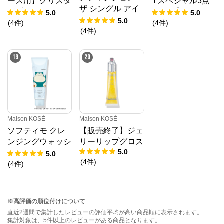
ース用】クリスタ
Yスペシャル3点
ザ シングル アイ
ルブルーム ペタ
セット】ミシャパ
5.0
5.0
シャドウ パール
5.0
ルクチュールアイ
ーフェクトアイブ
(
4
件
)
(
4
件
)
(Summer 2026)
(
4
件
)
ズ デュオ
ロウスタイラー
(R)ブラウン
19
20
Maison KOSÉ
Maison KOSÉ
ソフティモ クレ
【販売終了】ジェ
ンジングウォッシ
リーリップグロス
5.0
ュ（ホワイト）ス
5.0
(
4
件
)
ペシャルパッケー
(
4
件
)
ジ デザイン
※高評価の順位付けについて
直近2週間で集計したレビューの評価平均が高い商品順に表示されます。
集計対象は、5件以上のレビューがある商品となります。