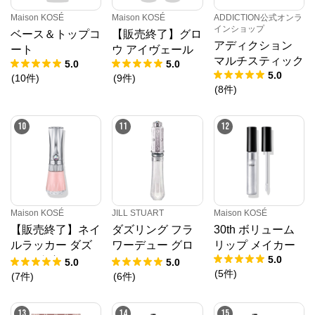
Maison KOSÉ
Maison KOSÉ
ADDICTION公式オンラ
インショップ
ベース＆トップコ
【販売終了】グロ
アディクション
ート
ウ アイヴェール
マルチスティック
5.0
5.0
5.0
(
10
件
)
(
9
件
)
(
8
件
)
10
11
12
Maison KOSÉ
JILL STUART
Maison KOSÉ
【販売終了】ネイ
ダズリング フラ
30th ボリューム
ルラッカー ダズ
ワーデュー グロ
リップ メイカー
5.0
リングビジュー
ス
5.0
5.0
(
5
件
)
(
7
件
)
(
6
件
)
13
14
15