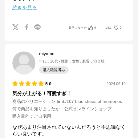
続きを見る
参考になった
0
Like!
0
miyamo
年代
：
20代
性別
：
女性
肌質
：
混合肌
購入確認済み
5.0
2024.06.10
気分が上がる！可愛すぎ！
商品のバリエーション:
6mL/107 blue shoes of memories
何で商品を知りましたか
：
公式オンラインショップ
購入目的
：
ご自宅用
なぜあまり注目されていないんだろうと不思議なく
らい良いです。
