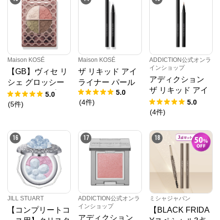
Maison KOSÉ
Maison KOSÉ
ADDICTION公式オンラ
インショップ
【GB】ヴィセ リ
ザ リキッド アイ
アディクション
シェ グロッシー
ライナー パール
ザ リキッド アイ
5.0
リッチ アイズ Ｎ
5.0
ライナー パール
(
4
件
)
5.0
(
5
件
)
(
4
件
)
16
17
18
JILL STUART
ADDICTION公式オンラ
ミシャジャパン
インショップ
【コンプリートコ
【BLACK FRIDA
アディクション