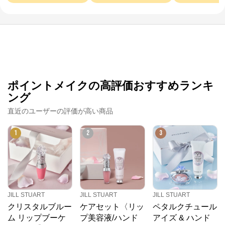
JILL STUART
公式ECサイト
※外部サイトが開きます
ポイントメイクの高評価おすすめランキ
JILL STUART
からのコメント
ング
コーセーグループのオフィシャルWebサイトです。コ
直近のユーザーの評価が高い商品
ーセーグループが展開する商品情報をはじめ、キャン
ペーン情報や毎日の美活動に役立つ情報をお届け。ま
た、コーセー商品をご購入いただくことができます。
1
2
3
JILL STUART
JILL STUART
JILL STUART
クリスタルブルー
ケアセット〈リッ
ペタルクチュール
ム リップブーケ
プ美容液/ハンド
アイズ & ハンド