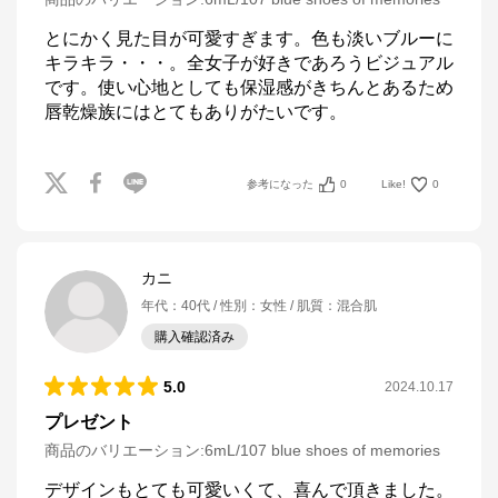
とにかく見た目が可愛すぎます。色も淡いブルーに
キラキラ・・・。全女子が好きであろうビジュアル
です。使い心地としても保湿感がきちんとあるため
唇乾燥族にはとてもありがたいです。
参考になった
0
Like!
0
カニ
年代
：
40代
性別
：
女性
肌質
：
混合肌
購入確認済み
5.0
2024.10.17
プレゼント
商品のバリエーション:
6mL/107 blue shoes of memories
デザインもとても可愛いくて、喜んで頂きました。