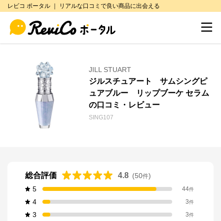
レビコ ポータル ｜ リアルな口コミで良い商品に出会える
JILL STUART
ジルスチュアート サムシングピ
ュアブルー リップブーケ セラム
の口コミ・レビュー
SING107
総合評価
4.8
(
50
)
件
5
44
件
4
3
件
3
3
件