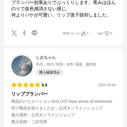
プランパー効果ありでぷっくりします。青みはほん
のりで血色感消さない感じ。

何よりパケが可愛い。リップ迷子脱却しました。
参考になった
0
Like!
3
しおちゃん
年代
：
10代
性別
：
女性
肌質
：
脂性肌
購入確認済み
5.0
2024.06.06
リッププランパー
商品のバリエーション:
6mL/107 blue shoes of memories
何で商品を知りましたか
：
公式オンラインショップ
購入場所
：
公式オンラインショップ
購入目的
：
ご自宅用