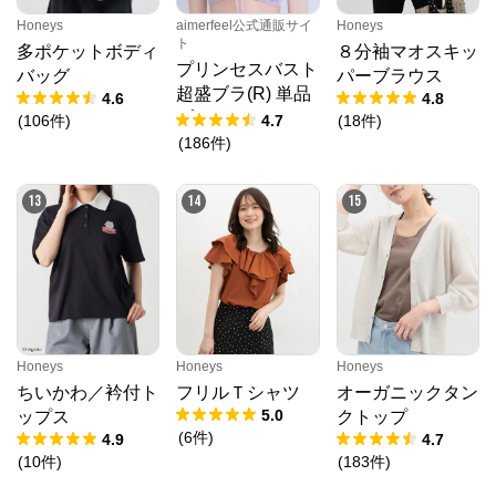
Honeys
aimerfeel公式通販サイ
Honeys
ト
多ポケットボディ
８分袖マオスキッ
プリンセスバスト
バッグ
パーブラウス
超盛ブラ(R) 単品
4.6
4.8
ブラジャー
(
106
件
)
4.7
(
18
件
)
(
186
件
)
13
14
15
Honeys
Honeys
Honeys
ちいかわ／衿付ト
フリルＴシャツ
オーガニックタン
5.0
ップス
クトップ
(
6
件
)
4.9
4.7
(
10
件
)
(
183
件
)