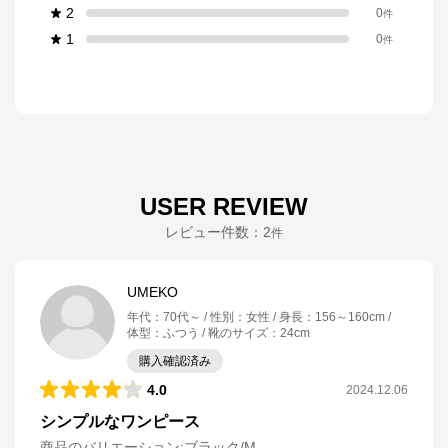
2
0
件
1
0
件
USER REVIEW
レビュー件数：
2
件
UMEKO
年代
：
70代～
性別
：
女性
身長
：
156～160cm
体型
：
ふつう
靴のサイズ
：
24cm
購入確認済み
4.0
2024.12.06
シンプルなワンピース
商品のバリエーション:
ブラック/M