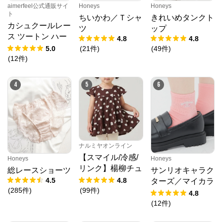
aimerfeel公式通販サイ
Honeys
Honeys
ト
ちいかわ／Ｔシャ
きれいめタンクト
カシュクールレー
ツ
ップ
ス ツートン ハー
4.8
4.8
フバックショーツ
5.0
(
21
件
)
(
49
件
)
(
12
件
)
4
5
6
ナルミヤオンライン
【スマイル/冷感/
Honeys
Honeys
クロスプラス オンラインストア
リンク】楊柳チュ
総レースショーツ
サンリオキャラク
ニック
4.5
4.8
ターズ／マイカラ
公式ECサイト
(
285
件
)
(
99
件
)
ーソックス
4.8
(
12
件
)
※外部サイトが開きます