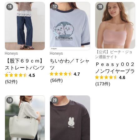
16
17
18
【公式】ピーチ・ジョ
Honeys
Honeys
ン通販サイト
【股下６９ｃｍ】
ちいかわ／Ｔシャ
Ｐｅａｓｙ００２
ストレートパンツ
ツ
ノンワイヤーブラ
4.7
(股下60/63/66/69/
4.5
4.6
(
56
件
)
72cm展開)
(
52
件
)
(
173
件
)
19
20