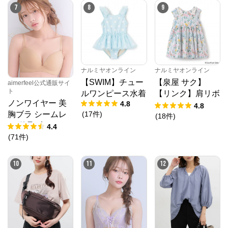
7
8
9
クロスプラス　オンラインストア
からのコメン
ト
N.O.R.C (ノーク)、JUNKO SHIMADA (ジュンコシマ
ダ) 、ATSURO TAYAMA（アツロウ タヤマ）、

ALPHA CUBIC (アルファーキュービック)、DECOY 
(デコイ)、Petit Honfleur (プチオンフルール)、

DERMASHARE (ダーマシェア)など、20 代～ 40 代の
ナルミヤオンライン
ナルミヤオンライン
大人女子ブランドを中心に、多くの人気ブランドをラ
【SWIM】チュー
【泉屋 サク】
aimerfeel公式通販サイ
インナップ。

ト
レディースファッションを中心に、ライフスタイルを
ルワンピース水着
【リンク】肩リボ
豊かにするオリジナルアイテムをご提案します。
ノンワイヤー 美
4.8
ンフラワーキャッ
4.8
(
17
件
)
胸ブラ シームレ
トワンピース
(
18
件
)
ス 単品ブラジャ
4.4
ー
(
71
件
)
10
11
12