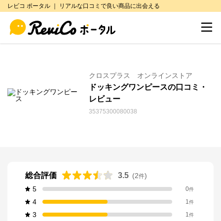
レビコ ポータル ｜ リアルな口コミで良い商品に出会える
クロスプラス オンラインストア
ドッキングワンピースの口コミ・
レビュー
35375300080038
総合評価
3.5
(
2
)
件
5
0
件
4
1
件
3
1
件