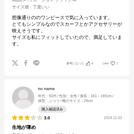
サイズ感
：
丁度いい
想像通りののワンピースで気に入っています。

とてもシンプルなのでスカーフとかアクセサリーが
映えそうです。

サイズも私にフィットしていたので、満足していま
参考になった
0
Like!
1
no name
年代
：
50代
性別
：
女性
身長
：
161～165cm
体型
：
ふつう
靴のサイズ
：
24cm
購入確認済み
3.0
2024.11.03
生地が薄め