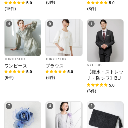
(
8
件
)
5.0
5.0
(
15
件
)
(
8
件
)
4
5
6
TOKYO SOIR
TOKYO SOIR
NY.CLUB
ワンピース
ブラウス
5.0
5.0
【撥水・ストレッ
(
6
件
)
(
6
件
)
チ・防シワ】BU
NGY CLOTH グ
5.0
レンチェック ジ
(
6
件
)
ャケット(セット
アップ対応)
7
8
9