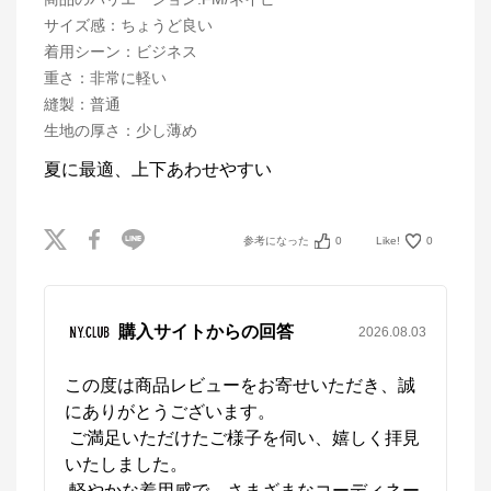
サイズ感
：
ちょうど良い
着用シーン
：
ビジネス
重さ
：
非常に軽い
縫製
：
普通
生地の厚さ
：
少し薄め
夏に最適、上下あわせやすい
参考になった
0
Like!
0
購入サイトからの回答
2026.08.03
この度は商品レビューをお寄せいただき、誠
にありがとうございます。

 ご満足いただけたご様子を伺い、嬉しく拝見
いたしました。

 軽やかな着用感で、さまざまなコーディネー