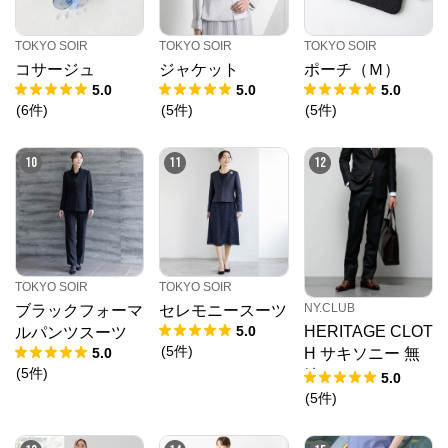
TOKYO SOIR
TOKYO SOIR
TOKYO SOIR
コサージュ
ジャケット
ポーチ（Ｍ）
5.0
5.0
5.0
(
6
件
)
(
5
件
)
(
5
件
)
10
11
12
TOKYO SOIR
TOKYO SOIR
NY.CLUB
ブラックフォーマ
セレモニースーツ
5.0
HERITAGE CLOT
ルパンツスーツ
(
5
件
)
5.0
H サキソニー 無
(
5
件
)
地 ソフトテーパ
5.0
ードスラックス
(
5
件
)
(セットアップ対
応)