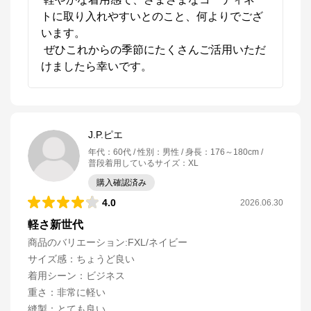
トに取り入れやすいとのこと、何よりでござ
います。

 ぜひこれからの季節にたくさんご活用いただ
けましたら幸いです。
J.P.ピエ
年代
：
60代
性別
：
男性
身長
：
176～180cm
普段着用しているサイズ
：
XL
購入確認済み
4.0
2026.06.30
軽さ新世代
商品のバリエーション:
FXL/ネイビー
サイズ感
：
ちょうど良い
着用シーン
：
ビジネス
重さ
：
非常に軽い
縫製
：
とても良い