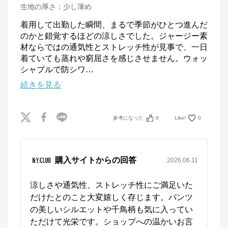
生地の厚さ
：
少し薄め
着用して出勤した瞬間、まるで季節がひとつ進んだ
のかと錯覚するほどの涼しさでした。ジャージー素
材ならではの通気性とストレッチ性が見事で、一日
着ていても蒸れや窮屈さを感じさせません。ウォッ
シャブルで防シワ
…
続きを見る
参考になった
0
Like!
0
購入サイトからの回答
2026.06.11
涼しさや通気性、ストレッチ性にご満足いた
だけたとのこと大変嬉しく存じます。パンツ
の美しいシルエットや千鳥柄も気に入ってい
ただけて光栄です。ショップへの温かいお言