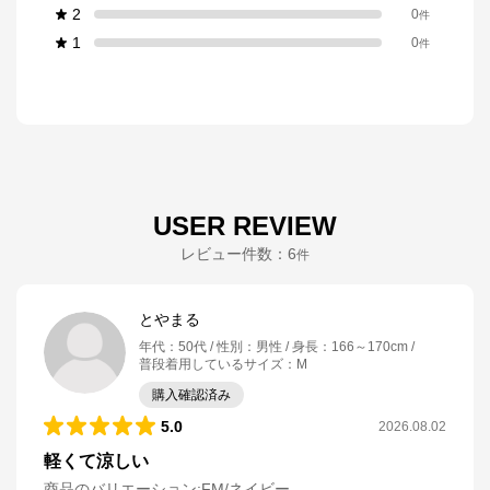
2
0
件
1
0
件
USER REVIEW
レビュー件数：
6
件
とやまる
年代
：
50代
性別
：
男性
身長
：
166～170cm
普段着用しているサイズ
：
M
購入確認済み
5.0
2026.08.02
軽くて涼しい
商品のバリエーション:
FM/ネイビー