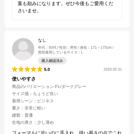
葉も励みになります。ぜひ今後もご愛用くだ
さいませ。
なし
年代
：
50代
性別
：
男性
身長
：
171～175cm
普段着用しているサイズ
：
L
購入確認済み
5.0
2026.05.31
使いやすさ
商品のバリエーション:
FL/ダークグレー
サイズ感
：
ちょうど良い
着用シーン
：
ビジネス
重さ
：
非常に軽い
縫製
：
普通
生地の厚さ
：
少し薄め
フォーマルに近いのに手入れ、扱い易さの点でこれ