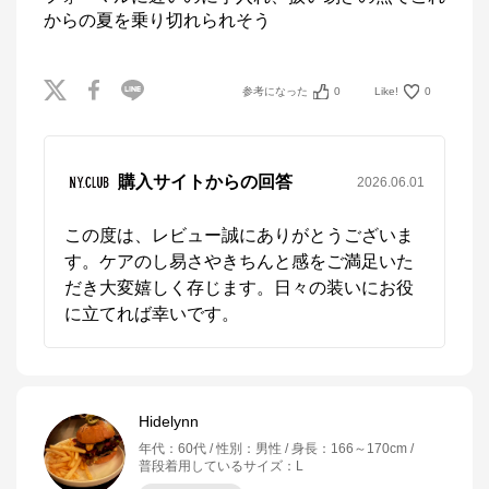
からの夏を乗り切れられそう
参考になった
0
Like!
0
購入サイトからの回答
2026.06.01
この度は、レビュー誠にありがとうございま
す。ケアのし易さやきちんと感をご満足いた
だき大変嬉しく存じます。日々の装いにお役
に立てれば幸いです。
Hidelynn
年代
：
60代
性別
：
男性
身長
：
166～170cm
普段着用しているサイズ
：
L