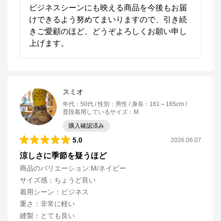
ビジネスシーンにも映える商品を今後もお届
けできるよう努めてまいりますので、引き続
きご愛顧のほど、どうぞよろしくお願い申し
上げます。
スミオ
年代
：
50代
性別
：
男性
身長
：
161～165cm
普段着用しているサイズ
：
M
購入確認済み
5.0
2026.06.07
涼しさに季節を疑うほど
商品のバリエーション:
M/ネイビー
サイズ感
：
ちょうど良い
着用シーン
：
ビジネス
重さ
：
非常に軽い
縫製
：
とても良い