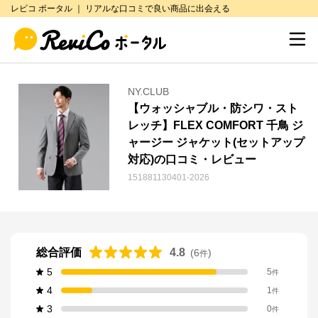
レビコ ポータル ｜ リアルな口コミで良い商品に出会える
NY.CLUB
【ウォッシャブル・防シワ・スト
レッチ】FLEX COMFORT 千鳥 ジ
ャージー ジャケット(セットアップ
対応)の口コミ・レビュー
151881130401-2026
総合評価
4.8
(
6
)
件
5
5
件
4
1
件
3
0
件