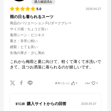
購入確認済み
NY.CLUB
5.0
2026.04.27
雨の日も着られるスーツ
公式ECサイト
商品のバリエーション:
FL/ダークグレー
サイズ感
：
ちょうど良い
※外部サイトが開きます
着用シーン
：
ビジネス
重さ
：
非常に軽い
NY.CLUB
からのコメント
縫製
：
とても良い
ダイドーフォワード直営ファッション通販サイト「NY.
生地の厚さ
：
少し薄め
ONLINE」。ニューヨーカーの他、シプリ、アトラエ
ルなどのファッションブランドを取り揃えています。

時代を経ても色あせない人生を共にする「一着」をお
これから梅雨と夏に向けて、軽くて薄くて水洗いで
届けします。
きて、且つお洒落に着られるのが嬉しいです。
参考になった
0
Like!
0
購入サイトからの回答
2026.05.07