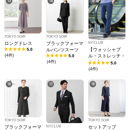
13
14
15
TOKYO SOIR
TOKYO SOIR
NY.CLUB
ロングドレス
ブラックフォーマ
5.0
【ウォッシャブ
ルパンツスーツ
(
4
件
)
5.0
ル・ストレッチ・
(
4
件
)
撥水】MOVING C
5.0
OMFORT エスパ
(
4
件
)
ンディージャージ
ー ウエストアジ
16
17
18
ャスト パンツ(セ
ットアップ対応)
TOKYO SOIR
TOKYO SOIR
NY.CLUB
ブラックフォーマ
セットアップ