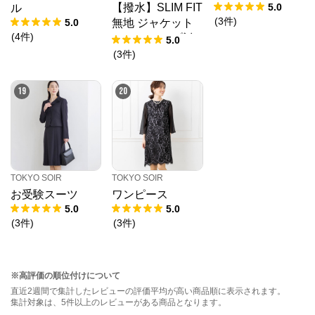
5.0
【撥水】SLIM FIT
ル
(
3
件
)
5.0
無地 ジャケット
(
4
件
)
(セットアップ対
5.0
応)
(
3
件
)
19
20
TOKYO SOIR
TOKYO SOIR
お受験スーツ
ワンピース
5.0
5.0
(
3
件
)
(
3
件
)
※高評価の順位付けについて
直近2週間で集計したレビューの評価平均が高い商品順に表示されます。
集計対象は、5件以上のレビューがある商品となります。