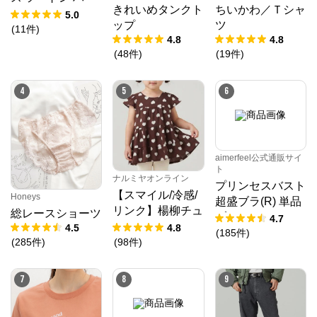
きれいめタンクト
ちいかわ／Ｔシャ
フバックショーツ
5.0
ップ
ツ
(
11
件
)
4.8
4.8
(
48
件
)
(
19
件
)
4
5
6
aimerfeel公式通販サイ
ト
ナルミヤオンライン
プリンセスバスト
クロスプラス オンラインストア
【スマイル/冷感/
Honeys
超盛ブラ(R) 単品
リンク】楊柳チュ
総レースショーツ
ブラジャー
4.7
公式ECサイト
ニック
4.5
4.8
(
185
件
)
(
285
件
)
(
98
件
)
※外部サイトが開きます
7
8
9
クロスプラス　オンラインストア
からのコメン
ト