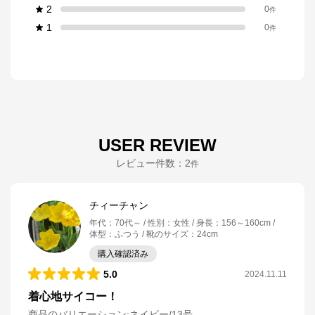
2
0
件
1
0
件
USER REVIEW
レビュー件数：
2
件
チィーチャン
年代
：
70代～
性別
：
女性
身長
：
156～160cm
体型
：
ふつう
靴のサイズ
：
24cm
購入確認済み
5.0
2024.11.11
着心地サイコー！
商品のバリエーション:
ネイビー/13号