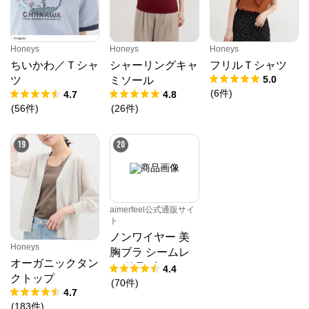
Honeys
Honeys
Honeys
ちいかわ／Ｔシャ
シャーリングキャ
フリルＴシャツ
5.0
ツ
ミソール
(
6
件
)
4.7
4.8
(
56
件
)
(
26
件
)
19
20
aimerfeel公式通販サイ
ト
ノンワイヤー 美
Honeys
胸ブラ シームレ
オーガニックタン
ス 単品ブラジャ
4.4
クトップ
ー
(
70
件
)
4.7
(
183
件
)