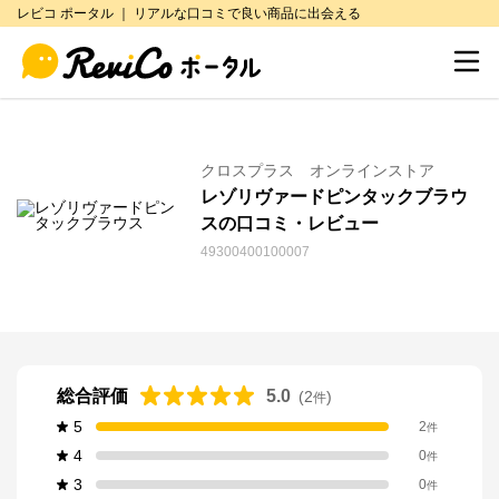
レビコ ポータル ｜ リアルな口コミで良い商品に出会える
クロスプラス オンラインストア
レゾリヴァードピンタックブラウ
スの口コミ・レビュー
49300400100007
総合評価
5.0
(
2
)
件
5
2
件
4
0
件
3
0
件