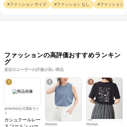
ファッション
サイズ
ファッション
なし
ファッション
ファッションの高評価おすすめランキン
グ
直近のユーザーの評価が高い商品
1
2
3
aimerfeel公式通販サイ
ト
カシュクールレー
Honeys
Honeys
ス ツートン ハー