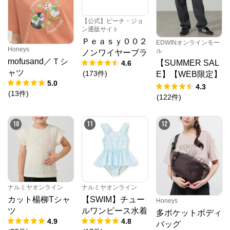
N.O.R.C (ノーク)、JUNKO SHIMADA (ジュンコシマ
ダ) 、ATSURO TAYAMA（アツロウ タヤマ）、

【公式】ピーチ・ジョ
ALPHA CUBIC (アルファーキュービック)、DECOY 
ン通販サイト
(デコイ)、Petit Honfleur (プチオンフルール)、

DERMASHARE (ダーマシェア)など、20 代～ 40 代の
Ｐｅａｓｙ００２
EDWINオンラインモー
大人女子ブランドを中心に、多くの人気ブランドをラ
Honeys
ル
ノンワイヤーブラ
インナップ。

mofusand／Ｔシ
【SUMMER SAL
4.6
レディースファッションを中心に、ライフスタイルを
ャツ
豊かにするオリジナルアイテムをご提案します。
(
173
件
)
E】【WEB限定】
5.0
STEPMARK ルー
4.3
(
13
件
)
ズペインターパン
(
122
件
)
ツ
10
11
12
ナルミヤオンライン
ナルミヤオンライン
カット楊柳Tシャ
【SWIM】チュー
Honeys
ツ
ルワンピース水着
多ポケットボディ
4.9
4.8
バッグ