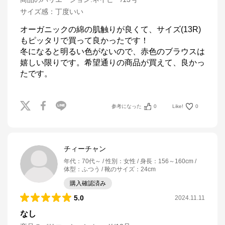
サイズ感
：
丁度いい
オーガニックの綿の肌触りが良くて、サイズ(13R)
もピッタリで買って良かったです！

冬になると明るい色がないので、赤色のブラウスは
嬉しい限りです。希望通りの商品が買えて、良かっ
たです。
参考になった
0
Like!
0
チィーチャン
年代
：
70代～
性別
：
女性
身長
：
156～160cm
体型
：
ふつう
靴のサイズ
：
24cm
購入確認済み
5.0
2024.11.11
なし