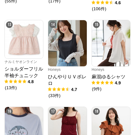
(
55
件
)
(
17
件
)
4.6
(
106
件
)
13
14
15
ナルミヤオンライン
ショルダーフリル
Honeys
Honeys
半袖チュニック
ひんやりＵＶボレ
麻混ゆるシャツ
4.8
4.9
ロ
(
13
件
)
(
9
件
)
4.7
(
33
件
)
16
17
18