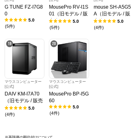
G TUNE FZ-I7G8
MousePro RV-I1S
mouse SH-A5G5
0
01（旧モデル / 販
A（旧モデル / 販
5.0
売終了）
売終了）
5.0
5.0
(
5
件
)
(
5
件
)
(
4
件
)
19
20
マウスコンピューター
マウスコンピューター
[公式]
[公式]
DAIV KM-I7A70
MousePro BP-I5G
（旧モデル / 販売
60
5.0
終了）
5.0
(
4
件
)
(
4
件
)
※高評価の順位付けについて