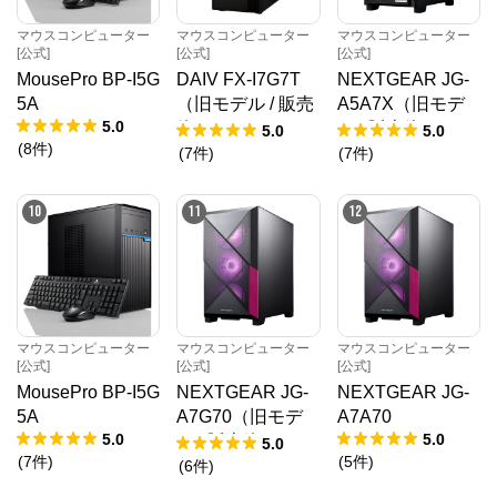
マウスコンピューター[公式]
マウスコンピューター
マウスコンピューター
マウスコンピューター
[公式]
[公式]
[公式]
MousePro BP-I5G
DAIV FX-I7G7T
NEXTGEAR JG-
公式ECサイト
5A
（旧モデル / 販売
A5A7X（旧モデ
5.0
終了）
ル / 販売終了）
5.0
5.0
※外部サイトが開きます
(
8
件
)
(
7
件
)
(
7
件
)
マウスコンピューター[公式]
からのコメント
10
11
12
マウスコンピューターは、お客様のご利用目的・ご予
算に沿って、自由にカスタマイズしたBTO（Build To 
Order）パソコンをご提供する、国内生産のパソコン
メーカーです。

当社パソコンには「3年間無償保証（一部製品を除
く）」「24時間×365日電話サポート」が標準で付帯、
休日や深夜でも専門国内スタッフが皆様をサポートい
たします。
マウスコンピューター
マウスコンピューター
マウスコンピューター
[公式]
[公式]
[公式]
MousePro BP-I5G
NEXTGEAR JG-
NEXTGEAR JG-
5A
A7G70（旧モデ
A7A70
5.0
5.0
ル / 販売終了）
5.0
(
7
件
)
(
5
件
)
(
6
件
)