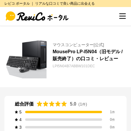
レビコ ポータル ｜ リアルな口コミで良い商品に出会える
マウスコンピューター[公式]
MousePro LP-I5N04（旧モデル /
販売終了）の口コミ・レビュー
LPI5N04B7ABBW101DEC
総合評価
5.0
(
1
)
件
5
1
件
4
0
件
3
0
件