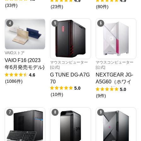
4.9
4.9
(
33
件
)
(
23
件
)
(
80
件
)
4
5
6
VAIOストア
VAIO F16 (2023
マウスコンピューター
マウスコンピューター
年6月発売モデル)
[公式]
[公式]
VJF1618
G TUNE DG-A7G
NEXTGEAR JG-
4.6
(
1086
件
)
70
A5G60（ホワイ
5.0
ト）（旧モデル /
5.0
(
10
件
)
販売終了）
(
9
件
)
7
8
9