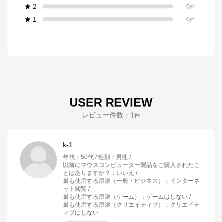
2
0
件
1
0
件
USER REVIEW
レビュー件数：
1
件
k-1
年代
：
50代
性別
：
男性
以前にマウスコンピューター製品をご購入されたこ
とはありますか？
：
いいえ
最も使用する用途（一般・ビジネス）
：
インターネ
ット閲覧
最も使用する用途（ゲーム）
：
ゲームはしない
最も使用する用途（クリエイティブ）
：
クリエイテ
ィブはしない