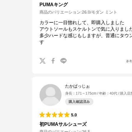
PUMAキング
商品のバリエーション:
26.0/モダン ミント
カラーに一目惚れして、即購入しました

アウトソールもスケルトンで気に入りました
多少ハードな感じもしますが、普通にタウ
す
参
たかばっじぉ
身長
：
171～175cm
年齢
：
40代
購入店
購入確認済み
5.0
初PUMAサルシューズ
商品のバリエーション:
26.5