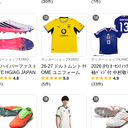
(
30
件
)
(
7
件
)
)
13
14
カーショップKAMO
サッカーショップKAMO
サッカーショップKAM
0 ハイパーファスト
26-27 ドルトムント H
2026 (H) ｵｰｾﾝﾃｨｯ
TE HG/AG JAPAN
OME ユニフォーム
袖ﾊﾞｯｼﾞ付 中村敬
4.8
5.0
4.9
件
)
(
5
件
)
(
33
件
)
18
19