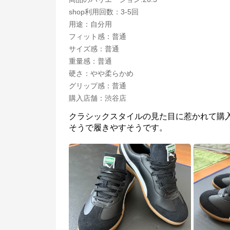
shop利用回数
：
3-5回
用途
：
自分用
フィット感
：
普通
サイズ感
：
普通
重量感
：
普通
硬さ
：
やや柔らかめ
グリップ感
：
普通
購入店舗
：
渋谷店
クラシックスタイルの見た目に惹かれて購
そうで履きやすそうです。