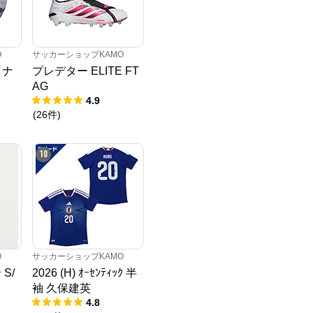
O
サッカーショップKAMO
イナ
プレデター ELITE FT
AG
4.9
(
26
件
)
10
O
サッカーショップKAMO
 S/
2026 (H) ｵｰｾﾝﾃｨｯｸ 半
袖 久保建英
4.8