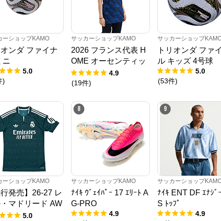
カーショップKAMO
サッカーショップKAMO
サッカーショップKAM
オンダ ファイナ
2026 フランス代表 H
トリオンダ ファ
ミニ
OME オーセンティッ
ル キッズ 4号球
5.0
5.0
クユニフォーム
4.9
件
)
(
53
件
)
(
19
件
)
8
9
カーショップKAMO
サッカーショップKAMO
サッカーショップKAM
行発売】26-27 レ
ﾅｲｷ ｳﾞｪｲﾊﾟｰ 17 ｴﾘｰﾄ A
ﾅｲｷ ENT DF ｴﾅｼﾞｰ
・マドリード AW
G-PRO
S ﾄｯﾌﾟ
4.9
4.9
 ユニフォーム
5.0