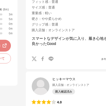
フィット感
：
普通
サイズ感
：
普通
.4
(
8
)
件
重量感
：
軽い
3
件
硬さ
：
やや柔らかめ
5
件
0
グリップ感
：
普通
件
0
件
購入店舗
：
オンラインストア
0
件
スマートなデザインが気に入り、履き心地
良かったGood
動
いて
参
ヒッキーマウス
購入店舗
：
オンラインストア
購入確認済み
4.0