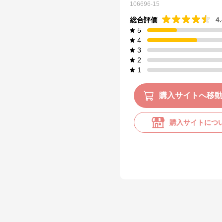
106696-15
総合評価
4
5
4
3
2
1
購入サイトへ移
購入サイトにつ