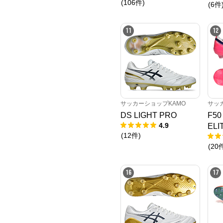
(
106
件
)
(
6
件
11
12
サッカーショップKAMO
サッ
DS LIGHT PRO
F5
4.9
ELI
(
12
件
)
(
20
16
17