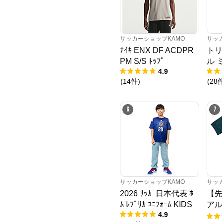
サッカーショップKAMO
サッ
ﾅｲｷ ENX DF ACDPR
トリ
PM S/S ﾄｯﾌﾟ
ル 
4.9
(
14
件
)
(
28
6
7
サッカーショップKAMO
サッ
2026 ｻｯｶｰ日本代表 ﾎｰ
【先
ﾑ ﾚﾌﾟﾘｶ ﾕﾆﾌｫｰﾑ KIDS
アル
4.9
AY