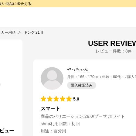
で良い商品に出会える
ッカー用品
キング 21 IT
USER REVIE
レビュー件数：
8
件
やっちゃん
身長
：
166～170cm
年齢
：
60代～
購入
購入確認済み
5.0
スマート
商品のバリエーション:
26.0/プーマ ホワイト
shop利用回数
：
初回
レビュー
用途
：
自分用