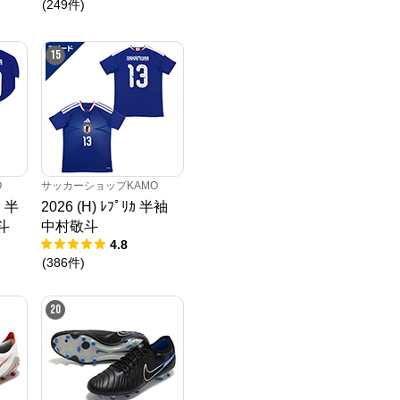
(
249
件
)
15
O
サッカーショップKAMO
ｸ 半
2026 (H) ﾚﾌﾟﾘｶ 半袖
斗
中村敬斗
4.8
(
386
件
)
20