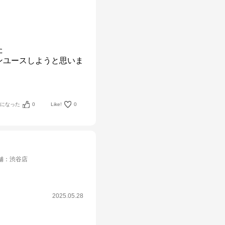


ンユースしようと思いま
考になった
0
Like!
0
舗
：
渋谷店
2025.05.28