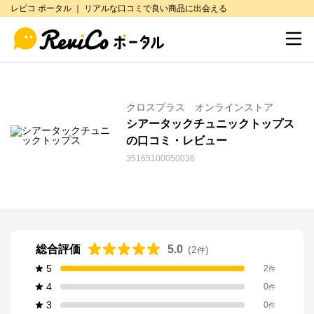
レビコ ポータル ｜ リアルな口コミで良い商品に出会える
クロスプラス オンラインストア
シアータックチュニックトップス
の口コミ・レビュー
35165100050036
総合評価
5.0
(
2
)
件
5
2
件
4
0
件
3
0
件