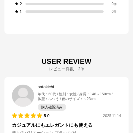
2
0
件
1
0
件
USER REVIEW
レビュー件数：
2
件
satokichi
年代
：
60代
性別
：
女性
身長
：
146～150cm
体型
：
ふつう
靴のサイズ
：
～23cm
購入確認済み
5.0
2025.11.14
カジュアルにもエレガントにも使える
商品のバリエーション:
ブラック/M