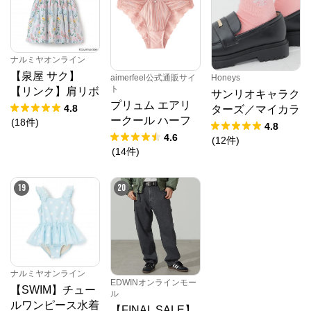
ナルミヤオンライン
【泉屋 サク】
aimerfeel公式通販サイ
Honeys
ト
【リンク】肩リボ
サンリオキャラク
プリュム エアリ
ンフラワーキャッ
4.8
ターズ／マイカラ
ークール ハーフ
トワンピース
(
18
件
)
ーソックス
4.8
バックショーツ
4.6
(
12
件
)
(
14
件
)
19
20
ナルミヤオンライン
EDWINオンラインモー
【SWIM】チュー
ル
ルワンピース水着
【FINAL SALE】