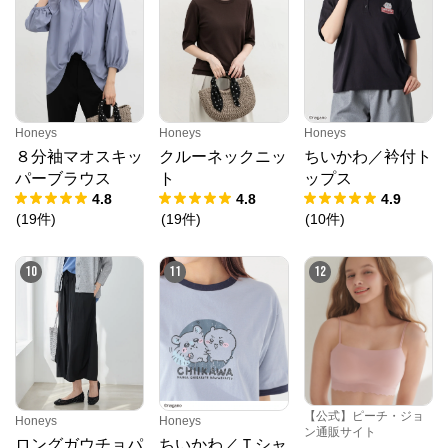
クロスプラス　オンラインストア
からのコメン
ト
N.O.R.C (ノーク)、JUNKO SHIMADA (ジュンコシマ
ダ) 、ATSURO TAYAMA（アツロウ タヤマ）、

ALPHA CUBIC (アルファーキュービック)、DECOY 
(デコイ)、Petit Honfleur (プチオンフルール)、

DERMASHARE (ダーマシェア)など、20 代～ 40 代の
大人女子ブランドを中心に、多くの人気ブランドをラ
Honeys
Honeys
Honeys
インナップ。

８分袖マオスキッ
クルーネックニッ
ちいかわ／衿付ト
レディースファッションを中心に、ライフスタイルを
豊かにするオリジナルアイテムをご提案します。
パーブラウス
ト
ップス
4.8
4.8
4.9
(
19
件
)
(
19
件
)
(
10
件
)
10
11
12
【公式】ピーチ・ジョ
Honeys
Honeys
ン通販サイト
ロングガウチョパ
ちいかわ／Ｔシャ