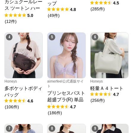
カシュクールレー
4.5
ップ
ス ツートン ハー
(
285
件
)
4.8
フバックショーツ
5.0
(
49
件
)
(
12
件
)
4
5
6
Honeys
aimerfeel公式通販サイ
Honeys
ト
多ポケットボディ
軽量Ａ４トート
クロスプラス オンラインストア
プリンセスバスト
4.7
バッグ
超盛ブラ(R) 単品
(
256
件
)
4.6
公式ECサイト
ブラジャー
(
106
件
)
4.7
(
186
件
)
※外部サイトが開きます
7
8
9