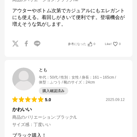
アウターやボトム次第でカジュアルにもエレガント
にも使える。着回しがきいて便利です。登場機会が
増えそうな気がします。
参考になった
0
Like!
0
とも
年代
：
50代
性別
：
女性
身長
：
161～165cm
体型
：
ふつう
靴のサイズ
：
24cm
購入確認済み
5.0
2025.09.12
かわいい
商品のバリエーション:
ブラック/L
サイズ感
：
丁度いい
ブラック購入！
