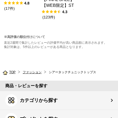
4.8
【WEB限定】ST
(
17
件
)
EPMARK ルーズ
4.3
ペインターパンツ
(
123
件
)
※高評価の順位付けについて
直近2週間で集計したレビューの評価平均が高い商品順に表示されます。
集計対象は、5件以上のレビューがある商品となります。
TOP
ファッション
シアータックチュニックトップス
商品・レビューを探す
カテゴリから探す