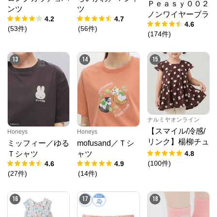
Ｐｅａｓｙ００２
ンツ
ツ
ノンワイヤーブラ
4.2
4.7
4.6
(
53
件
)
(
56
件
)
(
174
件
)
13
14
15
ナルミヤオンライン
【スマイル/冷感/
Honeys
Honeys
リンク】楊柳チュ
ミッフィー／ゆる
mofusand／Ｔシ
ニック
4.8
Ｔシャツ
ャツ
(
100
件
)
4.6
4.9
(
27
件
)
(
14
件
)
16
17
18