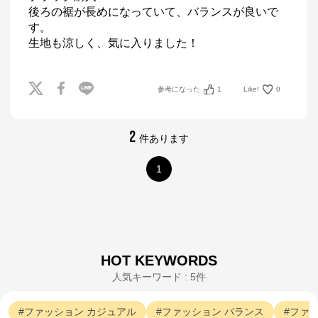
後ろの裾が長めになっていて、バランスが良いで
す。

生地も涼しく、気に入りました！
参考になった
1
Like!
0
2
件あります
1
HOT KEYWORDS
人気キーワード : 5件
ファッション
カジュアル
ファッション
バランス
ファ