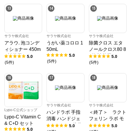
13
14
15
サラヤ株式会社
サラヤ株式会社
サラヤ株式会社
アラウ. 泡コンデ
うがい薬コロロ 1
除菌クロス エタ
ィショナー 450m
50mL
ノールクロス80 8
5.0
L 詰替用
0枚 詰替用
5.0
5.0
(
5
件
)
(
5
件
)
(
5
件
)
16
17
18
サラヤ株式会社
サラヤ株式会社
Lypo-C公式ショップ
ハンドラボ 手指
＜終了＞ ラクト
Lypo-C Vitamin C
消毒 ハンドジェ
フェリン ラボ モ
& C+D セット
ル VS 40mL 携帯
イストベールクリ
5.0
5.0
5.0