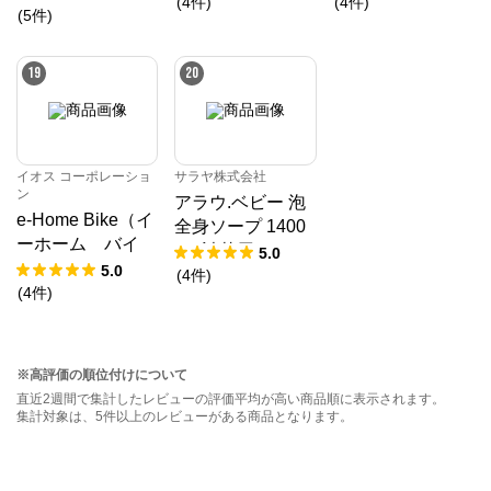
用 【指定医薬部
ア ソープ 100g
(
4
件
)
(
4
件
)
(
5
件
)
外品】
19
20
イオス コーポレーショ
サラヤ株式会社
ン
アラウ.ベビー 泡
e-Home Bike（イ
全身ソープ 1400
ーホーム バイ
mL 詰替用
5.0
ク）フィットネス
5.0
(
4
件
)
バイク ホワイ
(
4
件
)
ト 設置費用あり
※高評価の順位付けについて
直近2週間で集計したレビューの評価平均が高い商品順に表示されます。
集計対象は、5件以上のレビューがある商品となります。