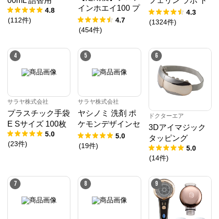
00mL 詰替用
フェリン ラボ ト
品”と”感染対策情報”

インホエイ100 プ
4.8
ライアルセット
4.3
3種の店舗をご用意しております。
レミアムチョコレ
(
112
件
)
4.7
【ゆうメール】
(
1324
件
)
ート風味 1,000g
(
454
件
)
【送料無料】
4
5
6
サラヤ株式会社
サラヤ株式会社
プラスチック手袋
ヤシノミ 洗剤 ポ
ドクターエア
E Sサイズ 100枚
ケモンデザインセ
3Dアイマジック
5.0
ット
5.0
タッピング
(
23
件
)
(
19
件
)
5.0
(
14
件
)
7
8
9