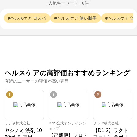
人気キーワード : 6件
ヘルスケア
コスパ
ヘルスケア
使い勝手
ヘルスケア
匂
サラヤ株式会社
ヘルスケアの高評価おすすめランキング
公式ECサイト
直近のユーザーの評価が高い商品
※外部サイトが開きます
1
2
3
サラヤ株式会社
からのコメント
SARAYAの公式通販サイトです。

【家庭用】スーパー、ドラッグストアで販売している
サラヤ株式会社
DNS公式オンラインシ
サラヤ株式会社
商品

ョップ
ヤシノミ 洗剤 10
【D1-2】ラクト
【業務用】お得な業務用商品、個人様もご購入可能

【定期便】プロテ
【医療従事者用】医療・福祉現場の“プロが使う商