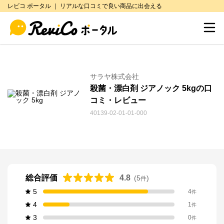
レビコ ポータル ｜ リアルな口コミで良い商品に出会える
サラヤ株式会社
殺菌・漂白剤 ジアノック 5kgの口
コミ・レビュー
40139-02-01-01-000
総合評価
4.8
(
5
)
件
5
4
件
4
1
件
3
0
件