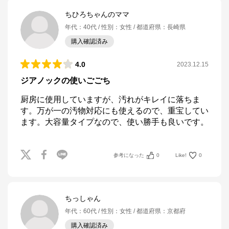
ちひろちゃんのママ
年代
：
40代
性別
：
女性
都道府県
：
長崎県
購入確認済み
4.0
2023.12.15
ジアノックの使いごごち
厨房に使用していますが、汚れがキレイに落ちま
す。万が一の汚物対応にも使えるので、重宝してい
ます。大容量タイプなので、使い勝手も良いです。
参考になった
0
Like!
0
ちっしゃん
年代
：
60代
性別
：
女性
都道府県
：
京都府
購入確認済み