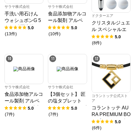
サラヤ株式会社
サラヤ株式会社
手洗い用石けん
食品添加物アルコ
ドクターエア
ウォシュボンG 5
ール製剤 アルペ
クリスタルジュエ
0mL 〔原液使
ットHN 5L
5.0
5.0
ル スペシャルエ
用〕
(
13
件
)
(
10
件
)
ディション
5.0
(
8
件
)
10
11
12
サラヤ株式会社
サラヤ株式会社
食品添加物アルコ
【3個セット】 匠
コラントッテ公式スト
ール製剤 アルペ
の塩タブレット
ア
ットNV 10L 八角
うましゅわサイダ
コラントッテ AU
5.0
5.0
B.I.B.
ー味 500g × 3
(
7
件
)
(
7
件
)
RA PREMIUM BO
X プレミアムゴー
5.0
ルド
(
6
件
)