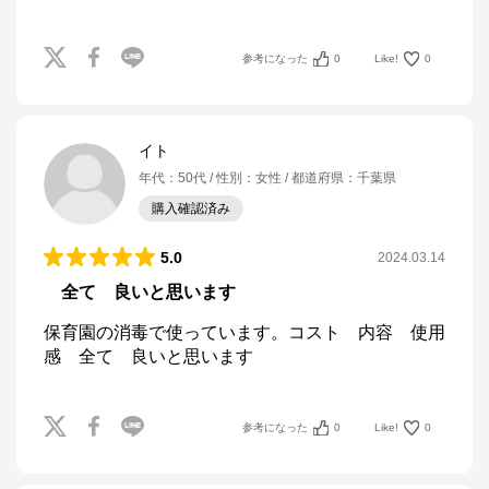
参考になった
0
Like!
0
イト
年代
：
50代
性別
：
女性
都道府県
：
千葉県
購入確認済み
5.0
2024.03.14
全て 良いと思います
保育園の消毒で使っています。コスト　内容　使用
感　全て　良いと思います
参考になった
0
Like!
0