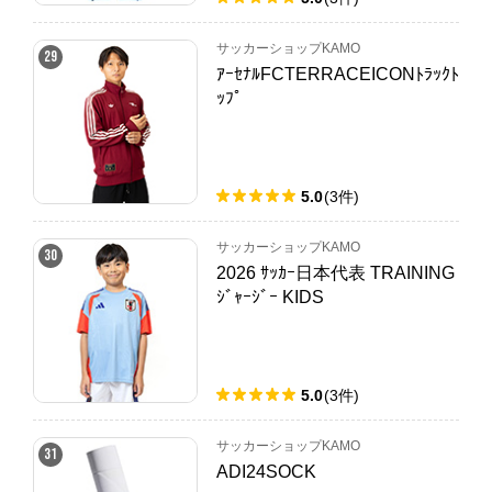
サッカーショップKAMO
29
ｱｰｾﾅﾙFCTERRACEICONﾄﾗｯｸﾄ
ｯﾌﾟ
5.0
(
3
件
)
サッカーショップKAMO
30
2026 ｻｯｶｰ日本代表 TRAINING
ｼﾞｬｰｼﾞｰ KIDS
5.0
(
3
件
)
サッカーショップKAMO
31
ADI24SOCK