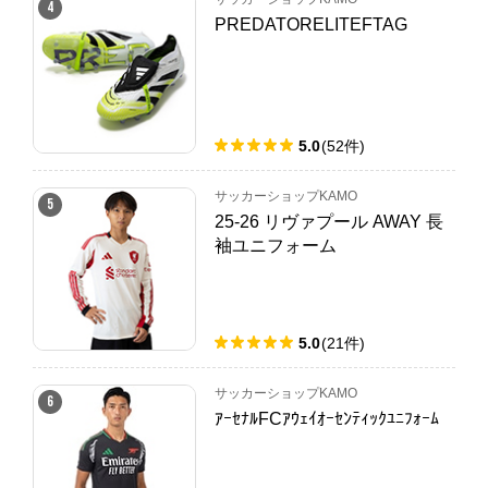
4
PREDATORELITEFTAG
5.0
(
52
件
)
サッカーショップKAMO
5
25-26 リヴァプール AWAY 長
袖ユニフォーム
5.0
(
21
件
)
サッカーショップKAMO
6
ｱｰｾﾅﾙFCｱｳｪｲｵｰｾﾝﾃｨｯｸﾕﾆﾌｫｰﾑ