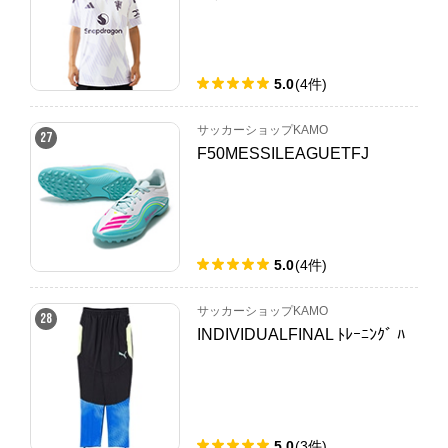
5.0
(
4
件
)
サッカーショップKAMO
27
F50MESSILEAGUETFJ
5.0
(
4
件
)
サッカーショップKAMO
28
INDIVIDUALFINAL ﾄﾚｰﾆﾝｸﾞ ﾊ
5.0
(
3
件
)