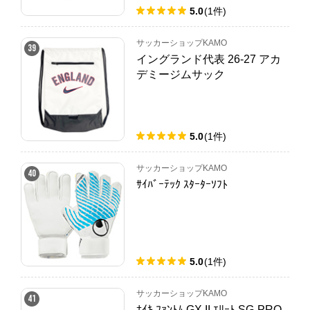
5.0
(
1
件
)
サッカーショップKAMO
39
イングランド代表 26-27 アカ
デミージムサック
5.0
(
1
件
)
サッカーショップKAMO
40
ｻｲﾊﾞｰﾃｯｸ ｽﾀｰﾀｰｿﾌﾄ
5.0
(
1
件
)
サッカーショップKAMO
41
ﾅｲｷ ﾌｧﾝﾄﾑ GX II ｴﾘｰﾄ SG-PRO