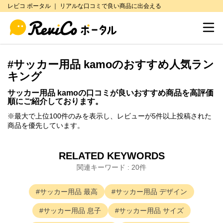
レビコ ポータル ｜ リアルな口コミで良い商品に出会える
絞り込み条件
閉じる
総合評価
#
サッカー用品 kamo
のおすすめ人気ラン
星 5
キング
星 4.5以上
サッカー用品 kamo
の口コミが良いおすすめ商品を高評価
順にご紹介しております。
星 4以上
※最大で上位100件のみを表示し、レビューが5件以上投稿された
商品を優先しています。
星 3.5以上
RELATED KEYWORDS
星 3以上
関連キーワード : 20件
低評価のみ（星3未満）
サッカー用品
最高
サッカー用品
デザイン
サッカー用品
息子
サッカー用品
サイズ