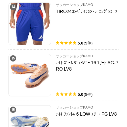
サッカーショップKAMO
14
TIRO24ｺﾝﾍﾟﾃｨｼｮﾝﾄﾚｰﾆﾝｸﾞｼｮｰﾂ
5.0
(
9
件
)
サッカーショップKAMO
15
ﾅｲｷ ｽﾞｰﾑ ｳﾞｪｲﾊﾟｰ 16 ｴﾘｰﾄ AG-P
RO LV8
5.0
(
9
件
)
サッカーショップKAMO
16
ﾅｲｷ ﾌｧﾝﾄﾑ 6 LOW ｴﾘｰﾄ FG LV8