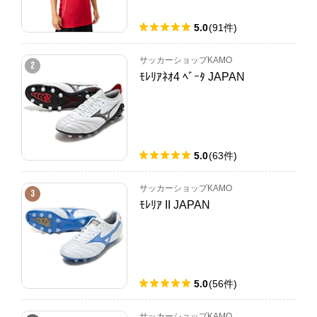
5.0
(
91
件
)
サッカーショップKAMO
2
ﾓﾚﾘｱﾈｵ4 ﾍﾞｰﾀ JAPAN
5.0
(
63
件
)
サッカーショップKAMO
3
ﾓﾚﾘｱ II JAPAN
5.0
(
56
件
)
サッカーショップKAMO