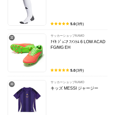
5.0
(
3
件
)
サッカーショップKAMO
32
ﾅｲｷ ｼﾞｭﾆｱ ﾌｧﾝﾄﾑ 6 LOW ACAD
FG/MG EH
5.0
(
3
件
)
サッカーショップKAMO
33
キッズ MESSI ジャージー