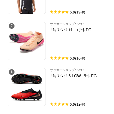
5.0
(
19
件
)
サッカーショップKAMO
7
ﾅｲｷ ﾌｧﾝﾄﾑ ﾙﾅ II ｴﾘｰﾄ FG
5.0
(
16
件
)
サッカーショップKAMO
8
ﾅｲｷ ﾌｧﾝﾄﾑ 6 LOW ｴﾘｰﾄ FG
5.0
(
12
件
)