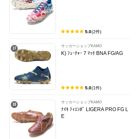
5.0
(
2
件
)
サッカーショップKAMO
37
K) ﾌｭｰﾁｬｰ 7 ﾏｯﾁ BNA FG/AG
5.0
(
1
件
)
サッカーショップKAMO
38
ﾅｲｷ ﾃｨｴﾝﾎﾟ LIGERA PRO FG L
E