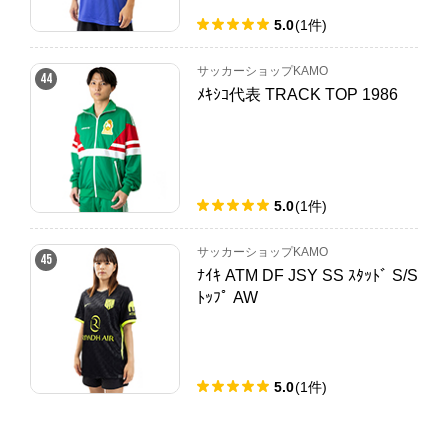
5.0
(
1
件
)
サッカーショップKAMO
44
ﾒｷｼｺ代表 TRACK TOP 1986
5.0
(
1
件
)
サッカーショップKAMO
45
ﾅｲｷ ATM DF JSY SS ｽﾀｯﾄﾞ S/S
ﾄｯﾌﾟ AW
5.0
(
1
件
)