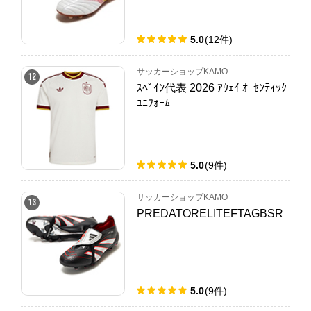
5.0
(
12
件
)
サッカーショップKAMO
12
ｽﾍﾟｲﾝ代表 2026 ｱｳｪｲ ｵｰｾﾝﾃｨｯｸ
ﾕﾆﾌｫｰﾑ
5.0
(
9
件
)
サッカーショップKAMO
13
PREDATORELITEFTAGBSR
5.0
(
9
件
)