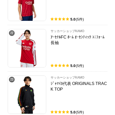
5.0
(
5
件
)
サッカーショップKAMO
22
ｱｰｾﾅﾙFC ﾎｰﾑ ｵｰｾﾝﾃｨｯｸ ﾕﾆﾌｫｰﾑ
長袖
5.0
(
5
件
)
サッカーショップKAMO
23
ｼﾞｬﾏｲｶ代表 ORIGINALS TRAC
K TOP
5.0
(
5
件
)