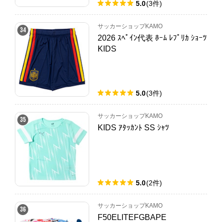
5.0
(
3
件
)
サッカーショップKAMO
34
2026 ｽﾍﾟｲﾝ代表 ﾎｰﾑ ﾚﾌﾟﾘｶ ｼｮｰﾂ
KIDS
5.0
(
3
件
)
サッカーショップKAMO
35
KIDS ｱﾀｯｶﾝﾄ SS ｼｬﾂ
5.0
(
2
件
)
サッカーショップKAMO
36
F50ELITEFGBAPE