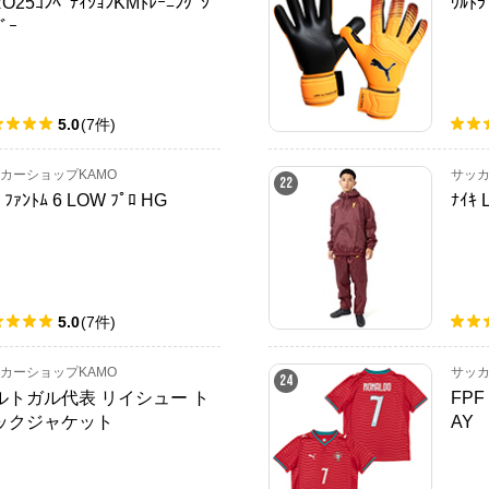
RO25ｺﾝﾍﾟﾃｨｼｮﾝKMﾄﾚｰﾆﾝｸﾞｼﾞ
ｳﾙﾄﾗ
ﾞｰ
5.0
(
7
件
)
カーショップKAMO
サッカ
22
ｷ ﾌｧﾝﾄﾑ 6 LOW ﾌﾟﾛ HG
ﾅｲｷ 
5.0
(
7
件
)
カーショップKAMO
サッカ
24
ルトガル代表 リイシュー ト
FPF 
ックジャケット
AY