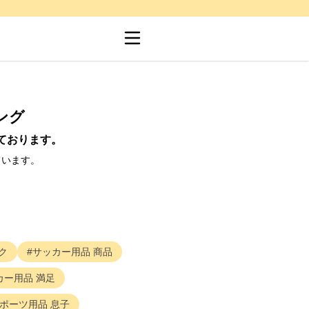
ング
ております。
ています。
ク
サッカー用品
商品
カー用品
満足
ポーツ用品
息子