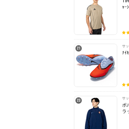
TI
ｬｰｼ
サッ
21
ﾅｲ
サッ
23
ポ
ラ