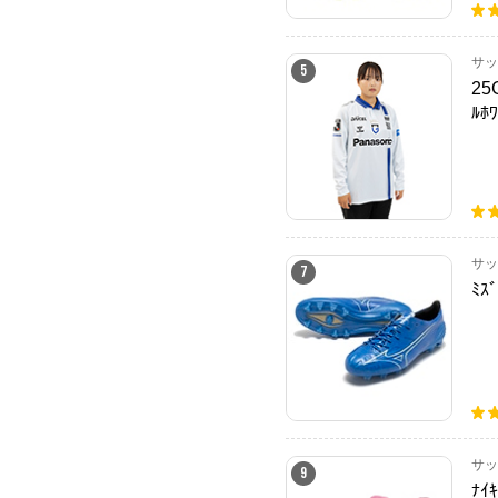
サッ
5
25
ﾙﾎﾜ
サッ
7
ﾐｽ
サッ
9
ﾅｲｷ