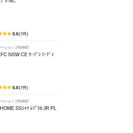
 ﾌﾟﾛ NC
5.0
(
7
件
)
ーショップKAMO
LFC NSW CE ｳｰﾌﾞﾝ ﾌｰﾃﾞｨ
5.0
(
7
件
)
ーショップKAMO
HOME SSｼｬﾂ ﾚﾌﾟﾘｶ JR PL