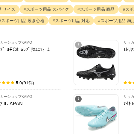
品
サイズ
スポーツ用品
スパイク
スポーツ用品
商品
スポ
スポーツ用品
履き心地
スポーツ用品
対応
スポーツ用品
満
カーショップKAMO
サッカ
2
ﾞﾌﾟｰﾙFCﾎｰﾑﾚﾌﾟﾘｶﾕﾆﾌｫｰﾑ
ﾓﾚﾘｱ
5.0
(
91
件
)
カーショップKAMO
サッカ
4
ｱ II JAPAN
ﾅｲｷ 