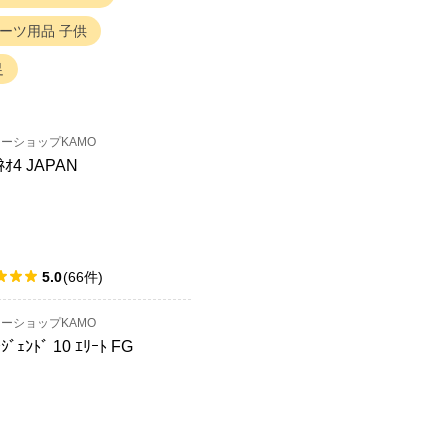
ーツ用品
子供
足
ーショップKAMO
ﾈｵ4 JAPAN
5.0
(
66
件
)
ーショップKAMO
ﾚｼﾞｪﾝﾄﾞ 10 ｴﾘｰﾄ FG