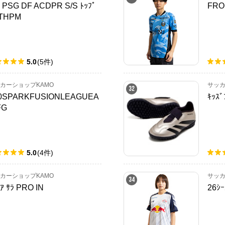
ｷ PSG DF ACDPR S/S ﾄｯﾌﾟ
FRO
THPM
5.0
(
5
件
)
カーショップKAMO
サッカ
32
0SPARKFUSIONLEAGUEA
ｷｯｽ
FG
5.0
(
4
件
)
カーショップKAMO
サッカ
34
ｱ ｻﾗ PRO IN
26ｼｰ