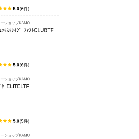
5.0
(
6
件
)
ーショップKAMO
ｴｯｸｽｸﾚｲｼﾞｰﾌｧｽﾄCLUBTF
5.0
(
6
件
)
ーショップKAMO
ﾞﾀｰELITELTF
5.0
(
5
件
)
ーショップKAMO