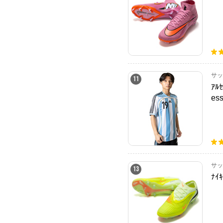
サッ
11
ｱﾙ
ess
サッ
13
ﾅｲｷ