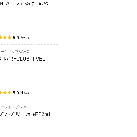
NTALE 26 SS ｹﾞｰﾑｼｬﾂ
5.0
(
5
件
)
ーショップKAMO
ﾞﾌﾟﾚﾃﾞﾀｰCLUBTFVEL
5.0
(
4
件
)
ーショップKAMO
ｽﾞﾝ ﾚﾌﾟﾘｶﾕﾆﾌｫｰﾑFP2nd