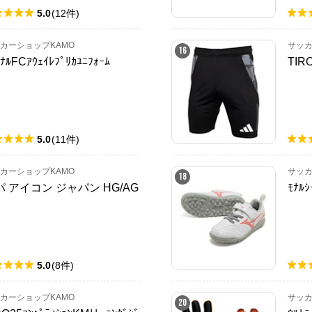
5.0
(
12
件
)
カーショップKAMO
サッカ
16
ｾﾅﾙFCｱｳｪｲﾚﾌﾟﾘｶﾕﾆﾌｫｰﾑ
TIRO
5.0
(
11
件
)
カーショップKAMO
サッカ
18
パ アイコン ジャパン HG/AG
ﾓﾅﾙｼ
5.0
(
8
件
)
カーショップKAMO
サッカ
20