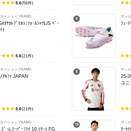
5.0
(
56
件
)
カーショップKAMO
サッカ
6
GｵｵｻｶﾚﾌﾟﾘｶﾕﾆﾌｫｰﾑｼｬﾂL/S ﾍﾟｰ
ﾌｭｰﾁ
ｲﾄ
5.0
(
21
件
)
カーショップKAMO
サッカ
8
ﾞﾉｱﾙﾌｧ JAPAN
25-
ユニ
5.0
(
21
件
)
カーショップKAMO
サッカ
10
 ｽﾞｰﾑ ｽｰﾊﾟｰﾌﾗｲ 10 ｴﾘｰﾄ FG
ｱｰｾﾅ