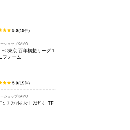
5.0
(
19
件
)
ーショップKAMO
26 FC東京 百年構想リーグ 1
ユニフォーム
5.0
(
15
件
)
ーショップKAMO
ｼﾞｭﾆｱ ﾌｧﾝﾄﾑ ﾙﾅ II ｱｶﾃﾞﾐｰ TF