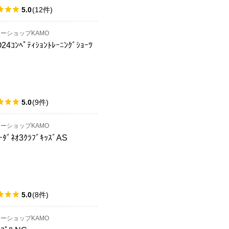
5.0
(
12
件
)
ーショップKAMO
24ｺﾝﾍﾟﾃｨｼｮﾝﾄﾚｰﾆﾝｸﾞｼｮｰﾂ
5.0
(
9
件
)
ーショップKAMO
ｰﾀﾞﾈｵ3ｸﾗﾌﾞｷｯｽﾞAS
5.0
(
8
件
)
ーショップKAMO