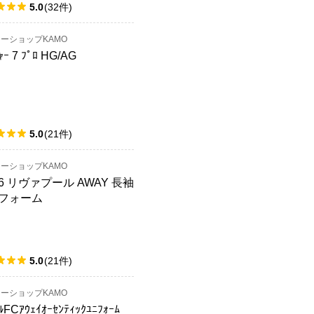
5.0
(
32
件
)
ーショップKAMO
ｬｰ 7 ﾌﾟﾛ HG/AG
5.0
(
21
件
)
ーショップKAMO
26 リヴァプール AWAY 長袖
フォーム
5.0
(
21
件
)
ーショップKAMO
ﾙFCｱｳｪｲｵｰｾﾝﾃｨｯｸﾕﾆﾌｫｰﾑ