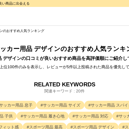
で良い商品に出会える
インのおすすめ人気ランキング
ッカー用品 デザイン
のおすすめ人気ランキ
 デザイン
の口コミが良いおすすめ商品を高評価順にご紹介し
上位100件のみを表示し、レビューが5件以上投稿された商品を優先し
RELATED KEYWORDS
関連キーワード : 20件
サッカー用品
息子
サッカー用品
サイズ
サッカー用品
スパイ
品
子供
サッカー用品
履き心地
サッカー用品
対応
サッ
フィット感
スポーツ用品
最高
スポーツ用品
デザイン
ス