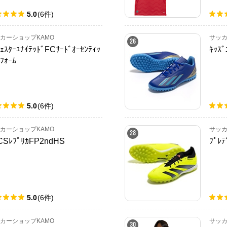
5.0
(
6
件
)
カーショップKAMO
サッカ
26
ﾁｪｽﾀｰﾕﾅｲﾃｯﾄﾞFCｻｰﾄﾞｵｰｾﾝﾃｨｯ
ｷｯｽﾞ
ﾌｫｰﾑ
5.0
(
6
件
)
カーショップKAMO
サッカ
28
CSﾚﾌﾟﾘｶFP2ndHS
ﾌﾟﾚﾃ
5.0
(
6
件
)
カーショップKAMO
サッカ
30