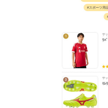
スポーツ用
サッ
1
ﾘﾊ
サッ
3
ﾓﾚﾘ