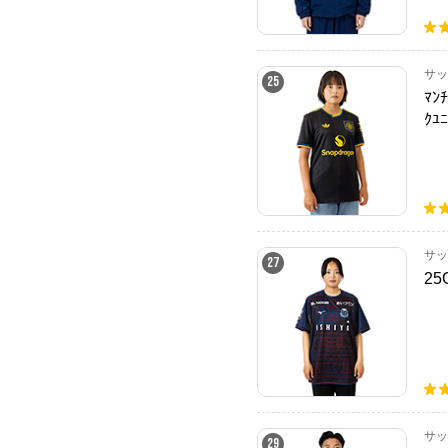
サッ
25
ﾏﾝ
ｸﾕﾆ
サッ
27
25
サッ
29