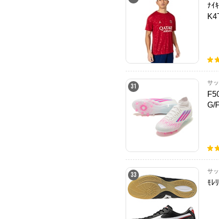
ﾅｲ
K4
サッ
31
F5
G/
サッ
33
ﾓﾚﾘ