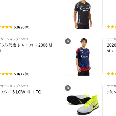
5.0
(
20
件
)
カーショップKAMO
サッカ
12
ｾﾞﾝﾁﾝ代表 ﾎｰﾑ ﾕﾆﾌｫｰﾑ 2006 M
20
i
st
5.0
(
17
件
)
カーショップKAMO
サッカ
14
 ﾌｧﾝﾄﾑ 6 LOW ｴﾘｰﾄ FG
ﾅｲｷ 