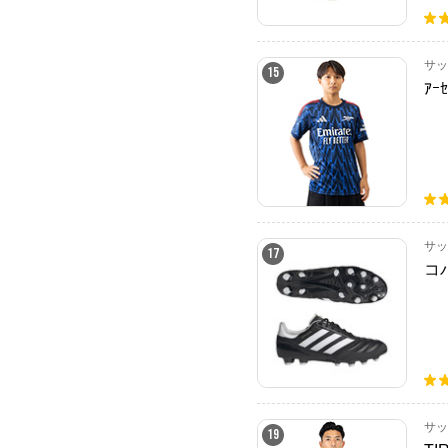
サッ
15
ｱｰ
サッ
17
コ
サッ
19