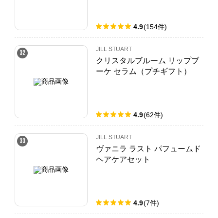
4.9
(
154
件
)
JILL STUART
32
クリスタルブルーム リップブ
ーケ セラム（プチギフト）
4.9
(
62
件
)
JILL STUART
33
ヴァニラ ラスト パフュームド
ヘアケアセット
4.9
(
7
件
)