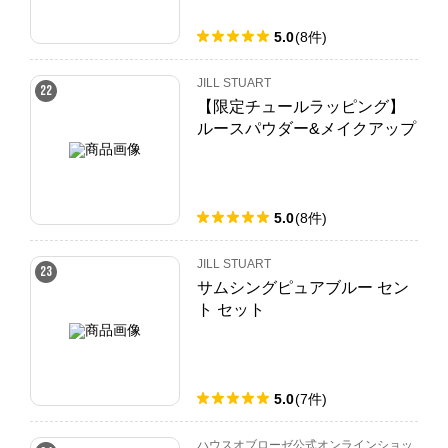
5.0
(
8
件
)
JILL STUART
22
【限定チュールラッピング】
ルースパウダー&メイクアップ
ベースセット
5.0
(
8
件
)
JILL STUART
23
サムシングピュアブルー セン
ト セット
5.0
(
7
件
)
ハウスオブローゼ公式オンラインショッ