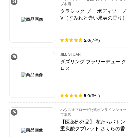
24
プ本店
クラシック プー ボディソープ
V（すみれと赤い果実の香り）
200mL
5.0
(
7
件
)
JILL STUART
25
ダズリング フラワーデュー グ
ロス
5.0
(
6
件
)
ハウスオブローゼ公式オンラインショッ
26
プ本店
【医薬部外品】 花たちバトン
重炭酸タブレット さくらの香
り 〔チャーリータブレット〕