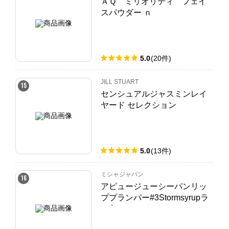
ＡＱ ミリオリティ フェイ
スパウダー ｎ
5.0
(
20
件
)
JILL STUART
15
センシュアルジャスミンレイ
ヤード セレクション
5.0
(
13
件
)
ミシャジャパン
16
アピュージューシーパンリッ
ププランパー#3Stormsyrupラ
メ入り