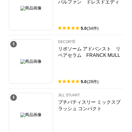
パルファン ドレスドエディ
ション
5.0
(
34
件
)
DECORTÉ
5
リポソーム アドバンスト リ
ペアセラム FRANCK MULL
ER EDITION Philosophy of Ti
me
5.0
(
28
件
)
JILL STUART
6
プチパティスリー ミックスブ
ラッシュ コンパクト