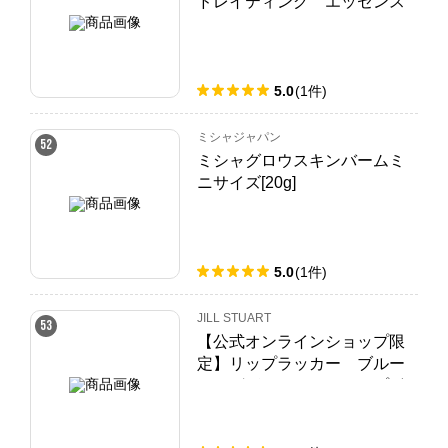
ドレイティング エッセンス
リキッド Ⅰ（バウンス オイル
セット）
5.0
(
1
件
)
ミシャジャパン
52
ミシャグロウスキンバームミ
ニサイズ[20g]
5.0
(
1
件
)
JILL STUART
53
【公式オンラインショップ限
定】リップラッカー ブルー
ミングガーランド＋リップボ
ックス セット