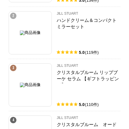
5.0
(
134
件
)
JILL STUART
2
ハンドクリーム＆コンパクト
ミラーセット
5.0
(
119
件
)
JILL STUART
3
クリスタルブルーム リップブ
ーケ セラム 【ギフトラッピン
グ】
5.0
(
110
件
)
JILL STUART
4
クリスタルブルーム オード