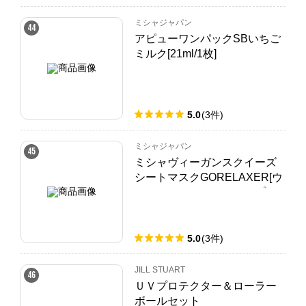
ミシャジャパン
44
アピューワンパックSBいちご
ミルク[21ml/1枚]
5.0
(
3
件
)
ミシャジャパン
45
ミシャヴィーガンスクイーズ
シートマスクGORELAXER[ウ
ォーターエッセンスタイプ]
5.0
(
3
件
)
JILL STUART
46
ＵＶプロテクター＆ローラー
ボールセット