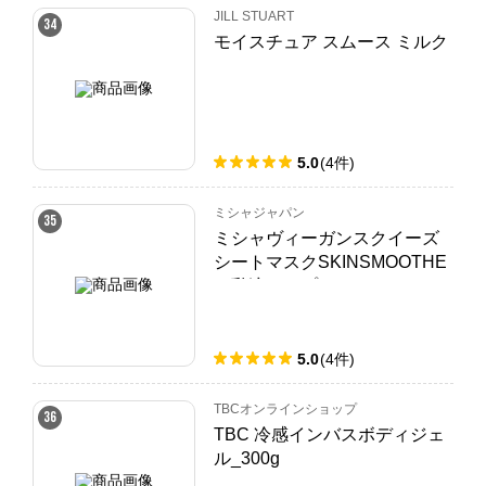
JILL STUART
34
モイスチュア スムース ミルク
5.0
(
4
件
)
ミシャジャパン
35
ミシャヴィーガンスクイーズ
シートマスクSKINSMOOTHE
R[乳液タイプ]
5.0
(
4
件
)
TBCオンラインショップ
36
TBC 冷感インバスボディジェ
ル_300g