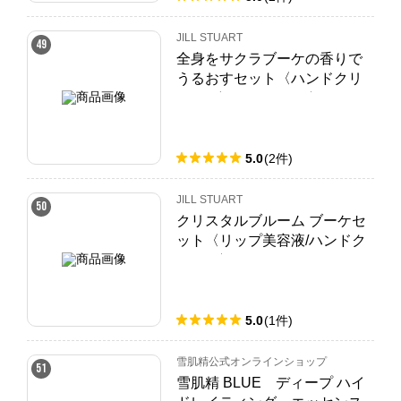
JILL STUART
49
全身をサクラブーケの香りで
うるおすセット〈ハンドクリ
ーム/ボディクリーム〉
5.0
(
2
件
)
JILL STUART
50
クリスタルブルーム ブーケセ
ット〈リップ美容液/ハンドク
リーム〉
5.0
(
1
件
)
雪肌精公式オンラインショップ
51
雪肌精 BLUE ディープ ハイ