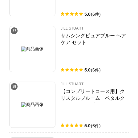
40g
5.0
(
6
件
)
JILL STUART
27
サムシングピュアブルー ヘア
ケア セット
5.0
(
6
件
)
JILL STUART
28
【コンプリートコース用】ク
リスタルブルーム ペタルク
チュールアイズ デュオ
5.0
(
6
件
)