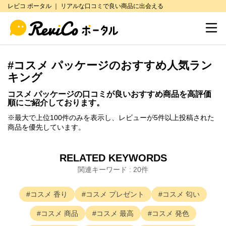
レビコ ポータル ｜ リアルな口コミで良い商品に出会える
絞り込み条件
閉じる
総合評価
#
コスメ パッケージ
のおすすめ人気ラン
星 5
キング
星 4.5以上
コスメ パッケージ
の口コミが良いおすすめ商品を高評価
順にご紹介しております。
星 4以上
※最大で上位100件のみを表示し、レビューが5件以上投稿された
商品を優先しています。
星 3.5以上
RELATED KEYWORDS
星 3以上
関連キーワード : 20件
低評価のみ（星3未満）
コスメ
香り
コスメ
プレゼント
コスメ
匂い
コスメ
商品
コスメ
最高
コスメ
発色