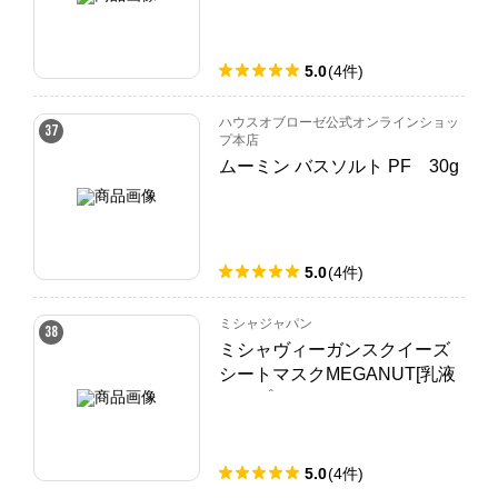
5.0
(
4
件
)
ハウスオブローゼ公式オンラインショッ
37
プ本店
ムーミン バスソルト PF 30g
5.0
(
4
件
)
ミシャジャパン
38
ミシャヴィーガンスクイーズ
シートマスクMEGANUT[乳液
タイプ]
5.0
(
4
件
)