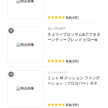
リオ
5.0
(
4
件
)
JILL STUART
42
チェリーブロッサム&アフタヌ
ーンティーブレンド ピロー&
ルームミスト
5.0
(
4
件
)
ミシャジャパン
43
ミシャ M クッション ファンデ
ーション（プロカバー）ポチ
ャッコデザインパクト No.21
ライトベージュ [15g] SPF50+/
PA+++
5.0
(
3
件
)