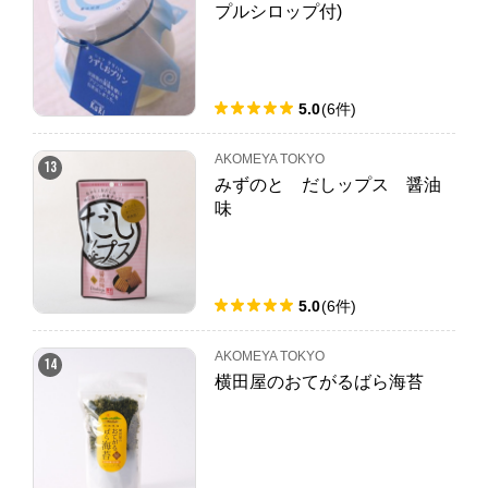
プルシロップ付)
5.0
(
6
件
)
AKOMEYA TOKYO
13
みずのと だしップス 醤油
味
5.0
(
6
件
)
AKOMEYA TOKYO
14
横田屋のおてがるばら海苔