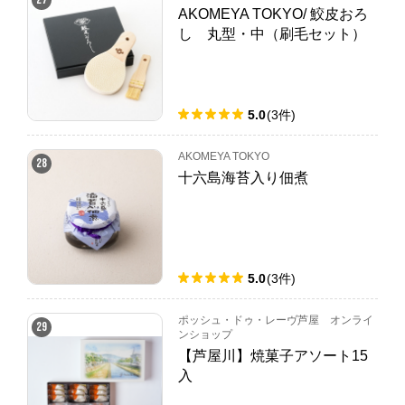
AKOMEYA TOKYO/ 鮫皮おろ
し 丸型・中（刷毛セット）
5.0
(
3
件
)
AKOMEYA TOKYO
28
十六島海苔入り佃煮
5.0
(
3
件
)
ポッシュ・ドゥ・レーヴ芦屋 オンライ
29
ンショップ
【芦屋川】焼菓子アソート15
入