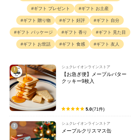
ギフト
プレゼント
ギフト
お土産
ギフト
贈り物
ギフト
好評
ギフト
自分
ギフト
パッケージ
ギフト
香り
ギフト
見た目
ギフト
お世話
ギフト
食感
ギフト
友人
シュクレイオンラインストア
1
【お急ぎ便】メープルバター
クッキー9枚入
5.0
(
71
件
)
シュクレイオンラインストア
2
メープルクリスマス缶