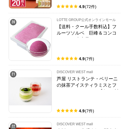
4.9
(
72
件
)
LOTTE GROUP公式オンラインモール
20
【送料・クール手数料込】フ
ルーツソルベ 巨峰＆コンコ
ード（2L大容量アイス）
4.9
(
7
件
)
DISCOVER WEST mall
21
芦屋 リストランテ・ベリーニ
の抹茶アイスティラミスとフ
ルーツパンナコッタ【各3ケ計
6ケ入り】
4.9
(
7
件
)
DISCOVER WEST mall
22