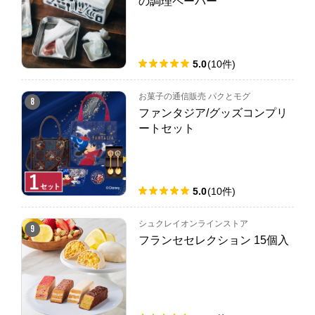
の調理ペーパー
5.0
(
10
件
)
お菓子の通信販売 パクとモグ
8
ファンタジア/グッズコンプリ
ートセット
5.0
(
10
件
)
シュクレイオンラインストア
9
フランセセレクション 15個入