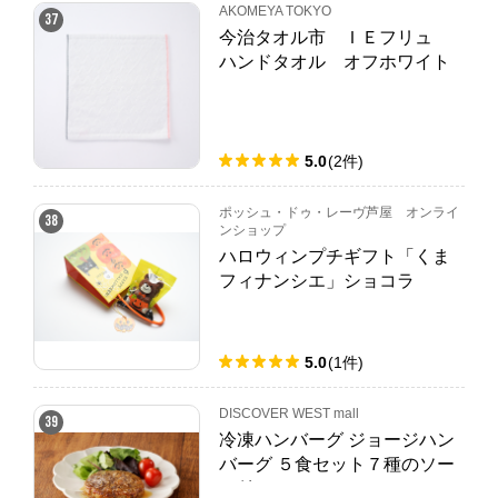
AKOMEYA TOKYO
37
今治タオル市 ＩＥフリュ
ハンドタオル オフホワイト
5.0
(
2
件
)
ポッシュ・ドゥ・レーヴ芦屋 オンライ
38
ンショップ
ハロウィンプチギフト「くま
フィナンシエ」ショコラ
5.0
(
1
件
)
DISCOVER WEST mall
39
冷凍ハンバーグ ジョージハン
バーグ ５食セット７種のソー
ス付