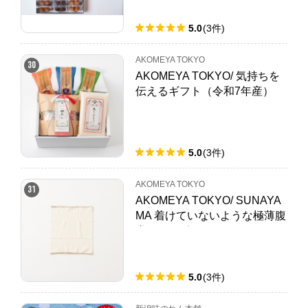
5.0
(
3
件
)
AKOMEYA TOKYO
30
AKOMEYA TOKYO/ 気持ちを
伝えるギフト（令和7年産）
5.0
(
3
件
)
AKOMEYA TOKYO
31
AKOMEYA TOKYO/ SUNAYA
MA 着けていないような極薄腹
巻 アイボリー
5.0
(
3
件
)