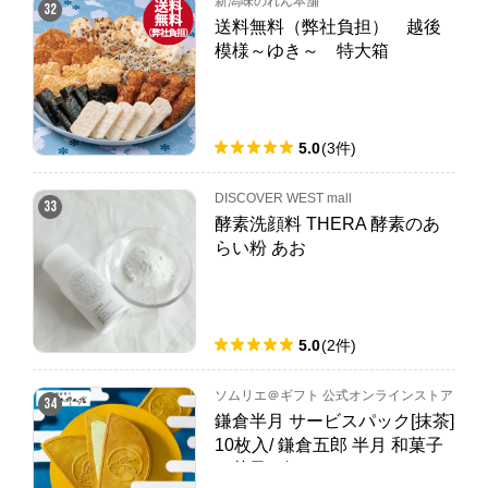
新潟味のれん本舗
32
送料無料（弊社負担） 越後
模様～ゆき～ 特大箱
5.0
(
3
件
)
DISCOVER WEST mall
33
酵素洗顔料 THERA 酵素のあ
らい粉 あお
5.0
(
2
件
)
ソムリエ＠ギフト 公式オンラインストア
34
鎌倉半月 サービスパック[抹茶]
10枚入/ 鎌倉五郎 半月 和菓子
お菓子 ゴーフレット