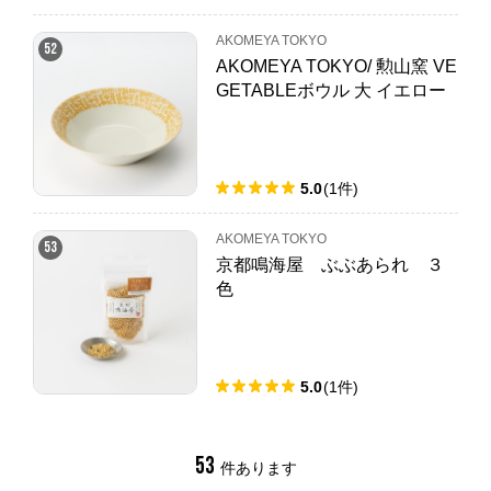
AKOMEYA TOKYO
52
AKOMEYA TOKYO/ 勲山窯 VE
GETABLEボウル 大 イエロー
5.0
(
1
件
)
AKOMEYA TOKYO
53
京都鳴海屋 ぶぶあられ ３
色
5.0
(
1
件
)
53
件あります