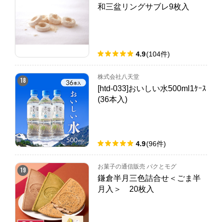
和三盆リングサブレ9枚入
4.9
(
104
件
)
株式会社八天堂
18
[htd-033]おいしい水500ml1ｹｰｽ
(36本入)
4.9
(
96
件
)
お菓子の通信販売 パクとモグ
19
鎌倉半月三色詰合せ＜ごま半
月入＞ 20枚入