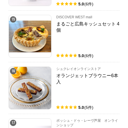
5.0
(
6
件
)
DISCOVER WEST mall
15
まるごと広島キッシュセット 4
個
5.0
(
6
件
)
シュクレイオンラインストア
16
オランジェットブラウニー6本
入
5.0
(
5
件
)
ポッシュ・ドゥ・レーヴ芦屋 オンライ
17
ンショップ