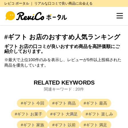
レビコ ポータル ｜ リアルな口コミで良い商品に出会える
絞り込み条件
閉じる
総合評価
#
ギフト お店
のおすすめ人気ランキング
星 5
ギフト お店
の口コミが良いおすすめ商品を高評価順にご
紹介しております。
星 4.5以上
※最大で上位100件のみを表示し、レビューが5件以上投稿された
商品を優先しています。
星 4以上
星 3.5以上
RELATED KEYWORDS
関連キーワード : 20件
星 3以上
ギフト
今回
ギフト
商品
ギフト
最高
低評価のみ（星3未満）
ギフト
お菓子
ギフト
大満足
ギフト
楽しみ
ギフト
家族
ギフト
以前
ギフト
満足