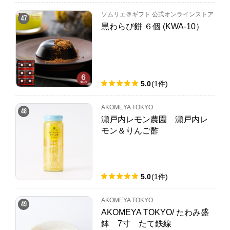
ソムリエ＠ギフト 公式オンラインストア
47
黒わらび餅 ６個 (KWA-10）
5.0
(
1
件
)
AKOMEYA TOKYO
48
瀬戸内レモン農園 瀬戸内レ
モン＆りんご酢
5.0
(
1
件
)
AKOMEYA TOKYO
49
AKOMEYA TOKYO/ たわみ盛
鉢 7寸 たて鉄線