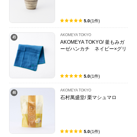
5.0
(
1
件
)
AKOMEYA TOKYO
45
AKOMEYA TOKYO/ 釜もみガ
ーゼハンカチ ネイビー×グリ
ーン
5.0
(
1
件
)
AKOMEYA TOKYO
46
石村萬盛堂/ 栗マシュマロ
5.0
(
1
件
)