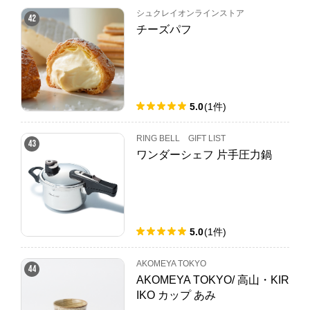
シュクレイオンラインストア
42
チーズパフ
5.0
(
1
件
)
RING BELL GIFT LIST
43
ワンダーシェフ 片手圧力鍋
5.0
(
1
件
)
AKOMEYA TOKYO
44
AKOMEYA TOKYO/ 高山・KIR
IKO カップ あみ