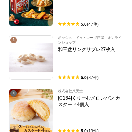
5.0
(
47
件
)
ポッシュ・ドゥ・レーヴ芦屋 オンライ
3
ンショップ
和三盆リングサブレ27枚入
5.0
(
37
件
)
株式会社八天堂
4
[C164]くりーむメロンパン カ
スタード4個入
5.0
(
13
件
)