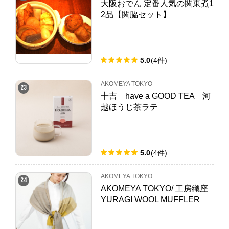
大阪おでん 定番人気の関東煮1
2品【関脇セット】
5.0
(
4
件
)
AKOMEYA TOKYO
23
十吉 have a GOOD TEA 河
越ほうじ茶ラテ
5.0
(
4
件
)
AKOMEYA TOKYO
24
AKOMEYA TOKYO/ 工房織座
YURAGI WOOL MUFFLER
カナリア2