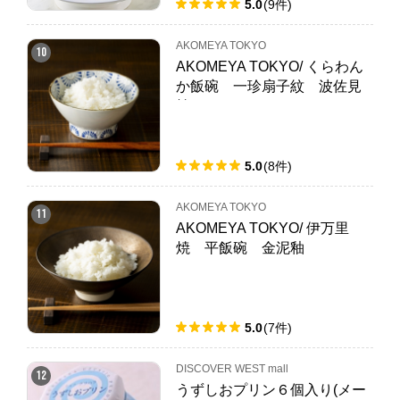
5.0
(
9
件
)
AKOMEYA TOKYO
10
AKOMEYA TOKYO/ くらわん
か飯碗 一珍扇子紋 波佐見
焼
5.0
(
8
件
)
AKOMEYA TOKYO
11
AKOMEYA TOKYO/ 伊万里
焼 平飯碗 金泥釉
5.0
(
7
件
)
DISCOVER WEST mall
12
うずしおプリン６個入り(メー