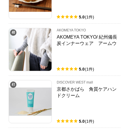
5.0
(
1
件
)
AKOMEYA TOKYO
40
AKOMEYA TOKYO/ 紀州備長
炭インナーウェア アームウ
ォーマー
5.0
(
1
件
)
DISCOVER WEST mall
41
京都さかばら 角質ケアハン
ドクリーム
5.0
(
1
件
)