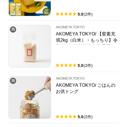
5.0
(
2
件
)
AKOMEYA TOKYO
35
AKOMEYA TOKYO/ 【窒素充
填2kg（白米）・もっちり】令
和4年度 特別栽培米 出雲國ご
奉納 島根県飯南町産 コシヒカ
リ
5.0
(
2
件
)
AKOMEYA TOKYO
36
AKOMEYA TOKYO/ ごはんの
お供トング
5.0
(
2
件
)