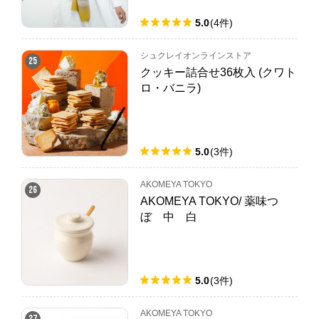
5.0
(
4
件
)
シュクレイオンラインストア
25
クッキー詰合せ36枚入 (クワト
ロ・バニラ)
5.0
(
3
件
)
AKOMEYA TOKYO
26
AKOMEYA TOKYO/ 薬味つ
ぼ 中 白
5.0
(
3
件
)
AKOMEYA TOKYO
27