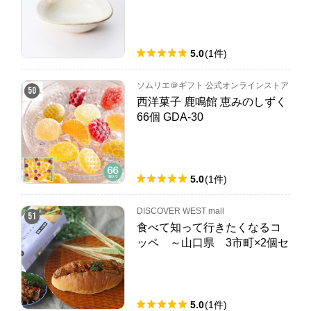
5.0
(
1
件
)
ソムリエ＠ギフト 公式オンラインストア
50
西洋菓子 鹿鳴館 恵みのしずく
66個 GDA-30
5.0
(
1
件
)
DISCOVER WEST mall
51
食べて知って行きたくなるコ
ッペ ～山口県 3市町×2個セ
ット～
5.0
(
1
件
)