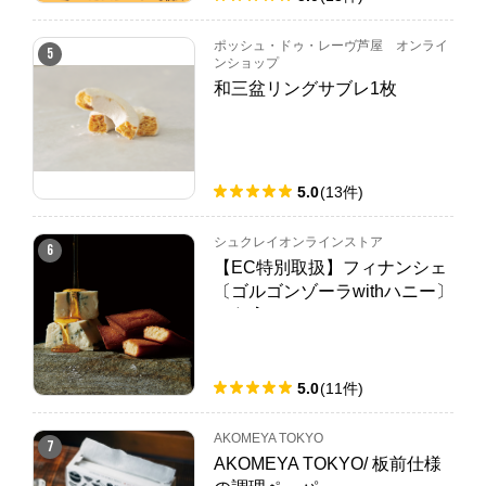
ポッシュ・ドゥ・レーヴ芦屋 オンライ
5
ンショップ
和三盆リングサブレ1枚
5.0
(
13
件
)
シュクレイオンラインストア
6
【EC特別取扱】フィナンシェ
〔ゴルゴンゾーラwithハニー〕
10個入
5.0
(
11
件
)
AKOMEYA TOKYO
7
AKOMEYA TOKYO/ 板前仕様